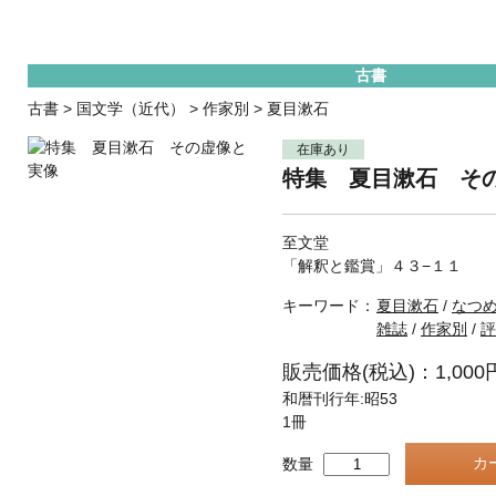
古書
古書
>
国文学（近代）
>
作家別
>
夏目漱石
在庫あり
特集 夏目漱石 そ
至文堂
「解釈と鑑賞」４３−１１
キーワード：
夏目漱石
/
なつ
雑誌
/
作家別
/
評
販売価格(税込)：1,000
和暦刊行年:昭53
1冊
数量