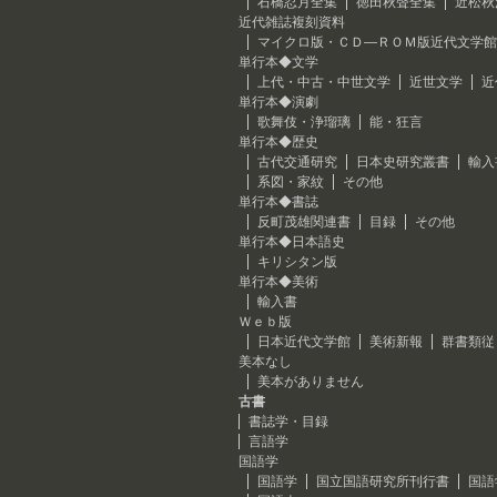
石橋忍月全集
徳田秋聲全集
近松秋
近代雑誌複刻資料
マイクロ版・ＣＤ―ＲＯＭ版近代文学館
単行本◆文学
上代・中古・中世文学
近世文学
近
単行本◆演劇
歌舞伎・浄瑠璃
能・狂言
単行本◆歴史
古代交通研究
日本史研究叢書
輸入
系図・家紋
その他
単行本◆書誌
反町茂雄関連書
目録
その他
単行本◆日本語史
キリシタン版
単行本◆美術
輸入書
Ｗｅｂ版
日本近代文学館
美術新報
群書類従
美本なし
美本がありません
古書
書誌学・目録
言語学
国語学
国語学
国立国語研究所刊行書
国語