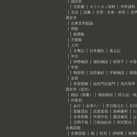
国語史
古辞書
キリシタン資料
洋学資料
文法
語彙
文章・文体・表現
音
国文学
古典文学総論
和歌
勅撰集
万葉集
上代
古事記
日本書紀
風土記
中古
伊勢物語
源氏物語
枕草子
今昔
中世
鴨長明
吉田兼好
平家物語
曽我
近世
井原西鶴
近松門左衛門
滝沢馬琴
国文学（近代）
雑誌（原書）
複刻雑誌
同人誌・地
作家別
あ行
会津八一
芥川龍之介
石川
斎藤茂吉
志賀直哉
島崎藤村
た
永井荷風
中原中也
夏目漱石
は
正岡子規
三島由紀夫
宮沢賢治
古典芸能
古典芸能
能
狂言
浄瑠璃
歌舞