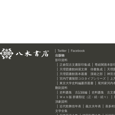
Twitter
Facebook
出版物
影印資料
正倉院古文書影印集成
尊経閣善本影
天理図書館綿屋文庫 俳書集成
天理
天理図書館善本叢書 漢籍之部
神宮
宮内庁書陵部コロタイプシリーズ
上
東京大学史料編纂所叢書
尾州家河内
翻刻資料
史料纂集 古記録編
史料纂集 古文
Ｗｅｂ版 群書類従（正・続・続々）
演劇資料
近代歌舞伎年表
義太夫年表
喜多村
文学全集