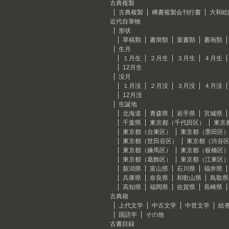
古典複製
古典複製
稀書複製会刊行書
大和絵
近代自筆物
形状
草稿類
書簡類
葉書類
書画類
生月
１月生
２月生
３月生
４月生
12月生
没月
１月没
２月没
３月没
４月没
12月没
生誕地
北海道
青森県
岩手県
宮城県
千葉県
東京都（千代田区）
東京
東京都（台東区）
東京都（墨田区
東京都（世田谷区）
東京都（渋谷
東京都（練馬区）
東京都（板橋区
東京都（葛飾区）
東京都（江東区
新潟県
富山県
石川県
福井県
兵庫県
奈良県
和歌山県
鳥取県
高知県
福岡県
佐賀県
長崎県
古典籍
上代文学
中古文学
中世文学
絵
国語学
その他
古書目録