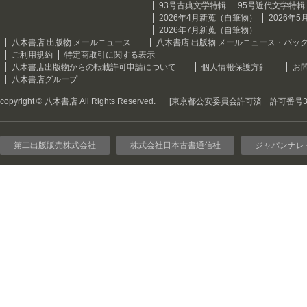
93号古典文学特輯
95号近代文学特輯
2026年4月新蒐（自筆物）
2026年
2026年7月新蒐（自筆物）
八木書店 出版物 メールニュース
八木書店 出版物 メールニュース・バッ
ご利用規約
特定商取引に関する表示
八木書店出版物からの転載許可申請について
個人情報保護方針
お
八木書店グループ
copyright © 八木書店 All Rights Reserved.
[東京都公安委員会許可済 許可番号301
第二出版販売株式会社
株式会社日本古書通信社
ジャパンナレ