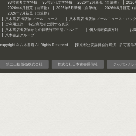
93号古典文学特輯
95号近代文学特輯
2026年2月新蒐（自筆物）
202
2026年4月新蒐（自筆物）
2026年5月新蒐（自筆物）
2026年6月新蒐（
2026年7月新蒐（自筆物）
八木書店 出版物 メールニュース
八木書店 出版物 メールニュース・バッ
ご利用規約
特定商取引に関する表示
八木書店出版物からの転載許可申請について
個人情報保護方針
お
八木書店グループ
copyright © 八木書店 All Rights Reserved.
[東京都公安委員会許可済 許可番号301
第二出版販売株式会社
株式会社日本古書通信社
ジャパンナレ