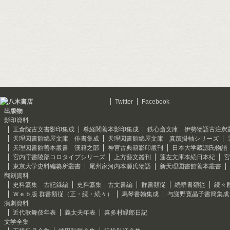
Twitter
Facebook
出版物
影印資料
正倉院古文書影印集成
尊経閣善本影印集成
鉄心斎文庫 伊勢物語古注釈
天理図書館綿屋文庫 俳書集成
天理図書館綿屋文庫 真蹟掛軸シリーズ
天理図書館善本叢書 漢籍之部
神宮古典籍影印叢刊
日本大学蔵源氏物語
宮内庁書陵部コロタイプシリーズ
上方藝文叢刊
蓬左文庫本続日本紀
宮
東京大学史料編纂所叢書
尾州家河内本源氏物語
新天理図書館善本叢書
翻刻資料
史料纂集 古記録編
史料纂集 古文書編
群書類従
続群書類従
続々
Ｗｅｂ版 群書類従（正・続・続々）
馬琴書翰集成
与謝野寛晶子書簡集成
演劇資料
近代歌舞伎年表
義太夫年表
喜多村緑郎日記
文学全集