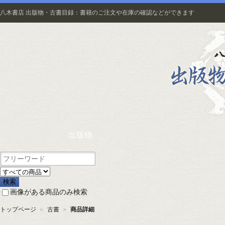
八木書店 出版物・古書目録：書籍のご注文や在庫の確認などができます
出版物
画像がある商品のみ検索
トップページ
＞
古書
＞
商品詳細