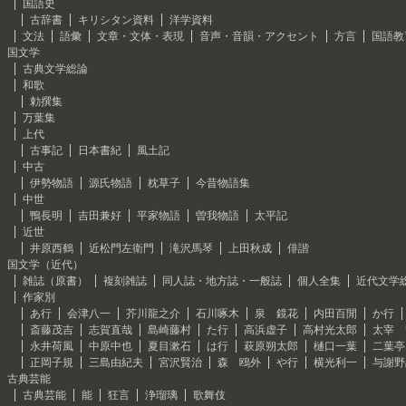
国語史
古辞書
キリシタン資料
洋学資料
文法
語彙
文章・文体・表現
音声・音韻・アクセント
方言
国語教
国文学
古典文学総論
和歌
勅撰集
万葉集
上代
古事記
日本書紀
風土記
中古
伊勢物語
源氏物語
枕草子
今昔物語集
中世
鴨長明
吉田兼好
平家物語
曽我物語
太平記
近世
井原西鶴
近松門左衛門
滝沢馬琴
上田秋成
俳諧
国文学（近代）
雑誌（原書）
複刻雑誌
同人誌・地方誌・一般誌
個人全集
近代文学
作家別
あ行
会津八一
芥川龍之介
石川啄木
泉 鏡花
内田百閒
か行
斎藤茂吉
志賀直哉
島崎藤村
た行
高浜虚子
高村光太郎
太宰 
永井荷風
中原中也
夏目漱石
は行
萩原朔太郎
樋口一葉
二葉亭
正岡子規
三島由紀夫
宮沢賢治
森 鴎外
や行
横光利一
与謝野
古典芸能
古典芸能
能
狂言
浄瑠璃
歌舞伎