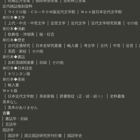
石橋忍月全集
徳田秋聲全集
近松秋江全集
近代雑誌複刻資料
マイクロ版・ＣＤ―ＲＯＭ版近代文学館
Ｗｅｂ版日本近代文学館
単行本◆文学
上代・中古・中世文学
近世文学
近代文学
近代文学研究双書
その他
単行本◆演劇
歌舞伎・浄瑠璃
能・狂言
単行本◆歴史
古代交通研究
日本史研究叢書
輸入書
考古学
古代
中世
近世
系図・家紋
その他
単行本◆書誌
反町茂雄関連書
目録
その他
単行本◆日本語史
キリシタン版
単行本◆美術
輸入書
Ｗｅｂ版
日本近代文学館
美術新報
群書類従（正・続・続々）
史料纂集
美本なし
美本がありません
古書
書誌学・目録
言語学
国語学
国語学
国立国語研究所刊行書
国語学史