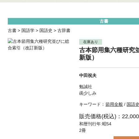
古書
古書
>
国語学
>
国語史
>
古辞書
在庫あり
古本節用集六種研究
新版）
中田祝夫
勉誠社
函少しみ
キーワード：
節用全般
/
国語
販売価格(税込)：22,00
和暦刊行年:昭54
2冊