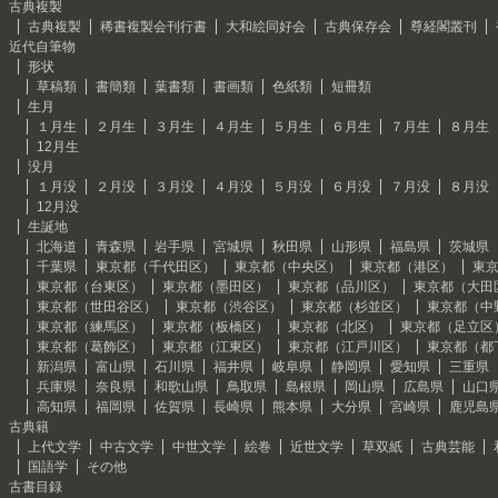
古典複製
古典複製
稀書複製会刊行書
大和絵同好会
古典保存会
尊経閣叢刊
近代自筆物
形状
草稿類
書簡類
葉書類
書画類
色紙類
短冊類
生月
１月生
２月生
３月生
４月生
５月生
６月生
７月生
８月生
12月生
没月
１月没
２月没
３月没
４月没
５月没
６月没
７月没
８月没
12月没
生誕地
北海道
青森県
岩手県
宮城県
秋田県
山形県
福島県
茨城県
千葉県
東京都（千代田区）
東京都（中央区）
東京都（港区）
東
東京都（台東区）
東京都（墨田区）
東京都（品川区）
東京都（大田
東京都（世田谷区）
東京都（渋谷区）
東京都（杉並区）
東京都（中
東京都（練馬区）
東京都（板橋区）
東京都（北区）
東京都（足立区
東京都（葛飾区）
東京都（江東区）
東京都（江戸川区）
東京都（都
新潟県
富山県
石川県
福井県
岐阜県
静岡県
愛知県
三重県
兵庫県
奈良県
和歌山県
鳥取県
島根県
岡山県
広島県
山口
高知県
福岡県
佐賀県
長崎県
熊本県
大分県
宮崎県
鹿児島
古典籍
上代文学
中古文学
中世文学
絵巻
近世文学
草双紙
古典芸能
国語学
その他
古書目録