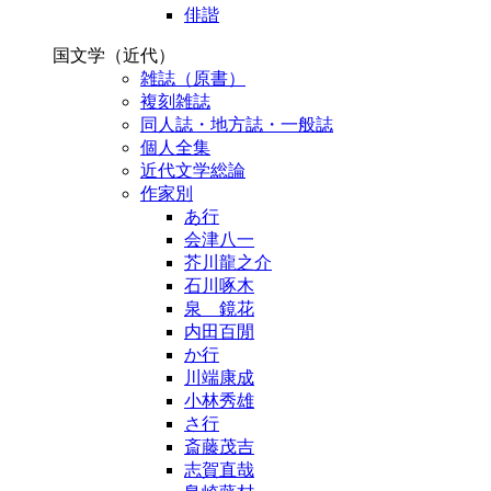
俳諧
国文学（近代）
雑誌（原書）
複刻雑誌
同人誌・地方誌・一般誌
個人全集
近代文学総論
作家別
あ行
会津八一
芥川龍之介
石川啄木
泉 鏡花
内田百閒
か行
川端康成
小林秀雄
さ行
斎藤茂吉
志賀直哉