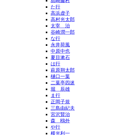
島崎藤村
た行
高浜虚子
高村光太郎
太宰 治
谷崎潤一郎
な行
永井荷風
中原中也
夏目漱石
は行
萩原朔太郎
樋口一葉
二葉亭四迷
堀 辰雄
ま行
正岡子規
三島由紀夫
宮沢賢治
森 鴎外
や行
横光利一