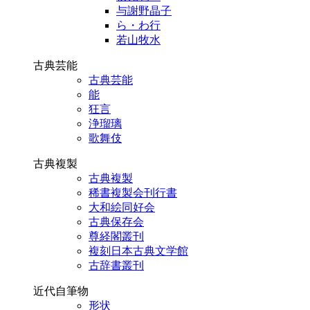
与謝野晶子
ら・わ行
若山牧水
古典芸能
古典芸能
能
狂言
浄瑠璃
歌舞伎
古典複製
古典複製
稀書複製会刊行書
大和絵同好会
古典保存会
尊経閣叢刊
複刻日本古典文学館
古辞書叢刊
近代自筆物
形状