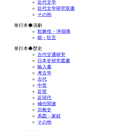
近代文学
近代文学研究双書
その他
単行本◆演劇
歌舞伎・浄瑠璃
能・狂言
単行本◆歴史
古代交通研究
日本史研究叢書
輸入書
考古学
古代
中世
近世
近現代
補任関連
宗教史
系図・家紋
その他