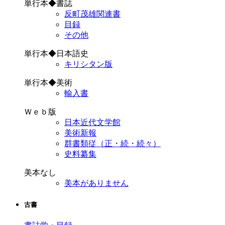
単行本◆書誌
反町茂雄関連書
目録
その他
単行本◆日本語史
キリシタン版
単行本◆美術
輸入書
Ｗｅｂ版
日本近代文学館
美術新報
群書類従（正・続・続々）
史料纂集
美本なし
美本がありません
古書