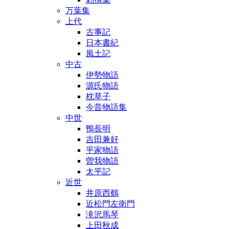
万葉集
上代
古事記
日本書紀
風土記
中古
伊勢物語
源氏物語
枕草子
今昔物語集
中世
鴨長明
吉田兼好
平家物語
曽我物語
太平記
近世
井原西鶴
近松門左衛門
滝沢馬琴
上田秋成