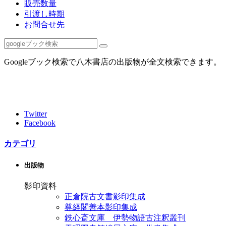
販売数量
引渡し時期
お問合せ先
Googleブック検索で八木書店の出版物が全文検索できます。
Twitter
Facebook
カテゴリ
出版物
影印資料
正倉院古文書影印集成
尊経閣善本影印集成
鉄心斎文庫 伊勢物語古注釈叢刊