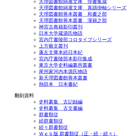
天理図書館綿屋文庫 俳書集成
天理図書館綿屋文庫 真蹟掛軸シリーズ
天理図書館善本叢書 和書之部
天理図書館善本叢書 漢籍之部
神宮古典籍影印叢刊
日本大学蔵源氏物語
宮内庁書陵部コロタイプシリーズ
上方藝文叢刊
蓬左文庫本続日本紀
宮内庁書陵部本影印集成
東京大学史料編纂所叢書
尾州家河内本源氏物語
新天理図書館善本叢書
熱田本 日本書紀
翻刻資料
史料纂集 古記録編
史料纂集 古文書編
群書類従
続群書類従
続々群書類従
Ｗｅｂ版 群書類従（正・続・続々）