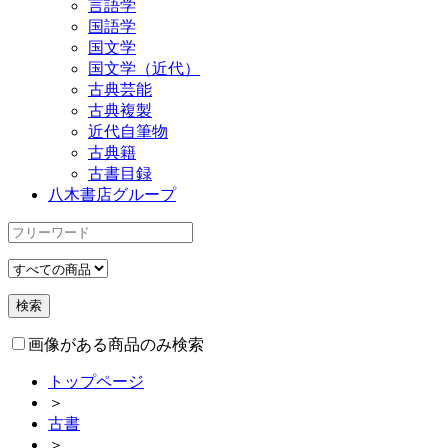
言語学
国語学
国文学
国文学（近代）
古典芸能
古典複製
近代自筆物
古典籍
古書目録
八木書店グループ
画像がある商品のみ検索
トップページ
＞
古書
＞