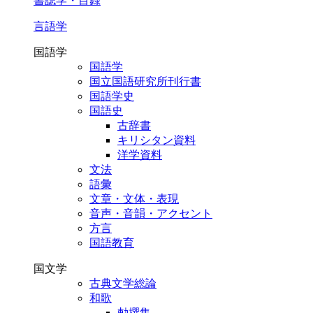
書誌学・目録
言語学
国語学
国語学
国立国語研究所刊行書
国語学史
国語史
古辞書
キリシタン資料
洋学資料
文法
語彙
文章・文体・表現
音声・音韻・アクセント
方言
国語教育
国文学
古典文学総論
和歌
勅撰集