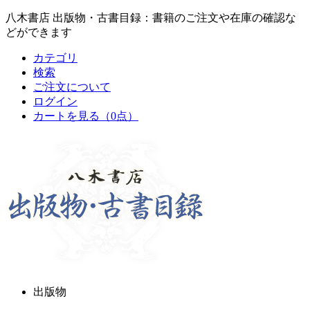
八木書店 出版物・古書目録：書籍のご注文や在庫の確認な
どができます
カテゴリ
検索
ご注文について
ログイン
カートを見る
（0点）
出版物