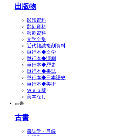
出版物
影印資料
翻刻資料
演劇資料
文学全集
近代雑誌複刻資料
単行本◆文学
単行本◆演劇
単行本◆歴史
単行本◆書誌
単行本◆日本語史
単行本◆美術
Ｗｅｂ版
美本なし
古書
古書
書誌学・目録