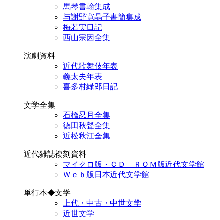
馬琴書翰集成
与謝野寛晶子書簡集成
梅若実日記
西山宗因全集
演劇資料
近代歌舞伎年表
義太夫年表
喜多村緑郎日記
文学全集
石橋忍月全集
徳田秋聲全集
近松秋江全集
近代雑誌複刻資料
マイクロ版・ＣＤ―ＲＯＭ版近代文学館
Ｗｅｂ版日本近代文学館
単行本◆文学
上代・中古・中世文学
近世文学