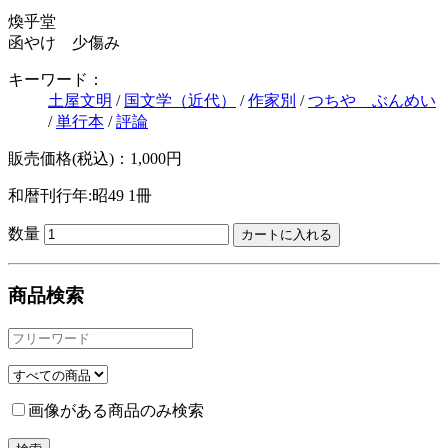
煥乎堂
函やけ 少傷み
キーワード：
土屋文明
/
国文学（近代）
/
作家別
/
つちや ぶんめい
/
単行本
/
評論
販売価格(税込)：1,000円
和暦刊行年:昭49
1冊
数量
商品検索
画像がある商品のみ検索