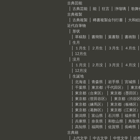
古典芸能
古典芸能
能
狂言
浄瑠璃
歌舞
古典複製
古典複製
稀書複製会刊行書
大和絵
近代自筆物
形状
草稿類
書簡類
葉書類
書画類
生月
１月生
２月生
３月生
４月生
12月生
没月
１月没
２月没
３月没
４月没
12月没
生誕地
北海道
青森県
岩手県
宮城県
千葉県
東京都（千代田区）
東京
東京都（台東区）
東京都（墨田区
東京都（世田谷区）
東京都（渋谷
東京都（練馬区）
東京都（板橋区
東京都（葛飾区）
東京都（江東区
新潟県
富山県
石川県
福井県
兵庫県
奈良県
和歌山県
鳥取県
高知県
福岡県
佐賀県
長崎県
古典籍
上代文学
中古文学
中世文学
絵