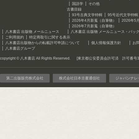
国語学
その他
古書目録
93号古典文学特輯
95号近代文学特輯
2026年4月新蒐（自筆物）
2026年
2026年7月新蒐（自筆物）
八木書店 出版物 メールニュース
八木書店 出版物 メールニュース・バッ
ご利用規約
特定商取引に関する表示
八木書店出版物からの転載許可申請について
個人情報保護方針
お
八木書店グループ
copyright © 八木書店 All Rights Reserved.
[東京都公安委員会許可済 許可番号301
第二出版販売株式会社
株式会社日本古書通信社
ジャパンナレ