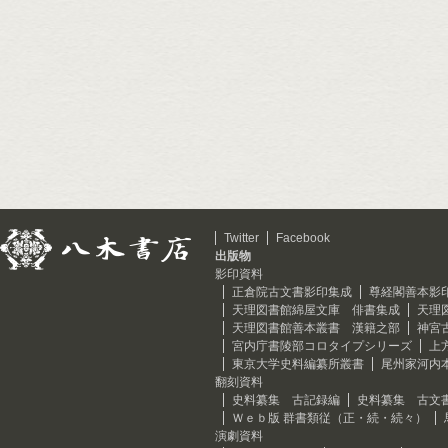
Twitter
Facebook
出版物
影印資料
正倉院古文書影印集成
尊経閣善本影
天理図書館綿屋文庫 俳書集成
天理
天理図書館善本叢書 漢籍之部
神宮
宮内庁書陵部コロタイプシリーズ
上
東京大学史料編纂所叢書
尾州家河内
翻刻資料
史料纂集 古記録編
史料纂集 古文
Ｗｅｂ版 群書類従（正・続・続々）
演劇資料