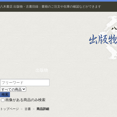
八木書店 出版物・古書目録：書籍のご注文や在庫の確認などができます
出版物
画像がある商品のみ検索
トップページ
＞
古書
＞
商品詳細