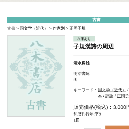
古書
古書
>
国文学（近代）
>
作家別
>
正岡子規
在庫あり
子規漢詩の周辺
清水房雄
明治書院
函
キーワード：
国文学（近代）
本
/
評論
/
正岡子
販売価格(税込)：3,000
和暦刊行年:平8
1冊