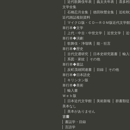
近代歌舞伎年表
義太夫年表
喜多村
文学全集
石橋忍月全集
徳田秋聲全集
近松秋
近代雑誌複刻資料
マイクロ版・ＣＤ―ＲＯＭ版近代文学館
単行本◆文学
上代・中古・中世文学
近世文学
近
単行本◆演劇
歌舞伎・浄瑠璃
能・狂言
単行本◆歴史
古代交通研究
日本史研究叢書
輸入
系図・家紋
その他
単行本◆書誌
反町茂雄関連書
目録
その他
単行本◆日本語史
キリシタン版
単行本◆美術
輸入書
Ｗｅｂ版
日本近代文学館
美術新報
群書類従
美本なし
美本がありません
古書
書誌学・目録
言語学