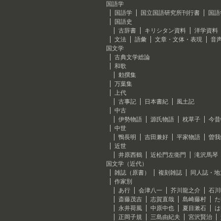
国語学
国語学
国立国語研究所刊行書
国語
国語史
古辞書
キリシタン資料
洋学資料
文法
語彙
文章・文体・表現
音
国文学
古典文学総論
和歌
勅撰集
万葉集
上代
古事記
日本書紀
風土記
中古
伊勢物語
源氏物語
枕草子
今昔
中世
鴨長明
吉田兼好
平家物語
曽我
近世
井原西鶴
近松門左衛門
滝沢馬琴
国文学（近代）
雑誌（原書）
複刻雑誌
同人誌・地
作家別
あ行
会津八一
芥川龍之介
石川
斎藤茂吉
志賀直哉
島崎藤村
た
永井荷風
中原中也
夏目漱石
は
正岡子規
三島由紀夫
宮沢賢治