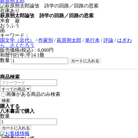
萩原朔太郎
在庫あり
萩原朔太郎論攷 詩学の回路／回路の思索
米倉 巌
おうふう
函
キーワード：
国文学（近代）
/
作家別
/
萩原朔太郎
/
単行本
/
評論
/
はぎわ
ら さくたろう
販売価格(税込)：6,000円
和暦刊行年:平14
1冊
数量
商品検索
画像がある商品のみ検索
購入する
八木書店で購入
数量