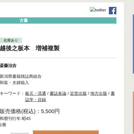
古書
在庫あり
越後之板本 増補複製
斎藤治吉
新潟県書籍雑誌商組合
和装・夫婦箱入
キーワード：
板元・流通
/
書誌各論
/
近世出版
/
地方出版
/
書
誌学・目録
販売価格(税込)：5,500円
和暦刊行年:昭45
1冊