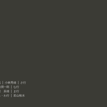
成
小林秀雄
さ行
崎潤一郎
な行
堀 辰雄
ま行
ら・わ行
若山牧水