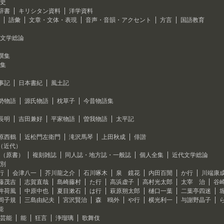
史
辞書
キリシタン資料
洋学資料
語彙
文章・文体・表現
音声・音韻・アクセント
方言
国語教育
文学総論
撰集
集
事記
日本書紀
風土記
勢物語
源氏物語
枕草子
今昔物語集
長明
吉田兼好
平家物語
曽我物語
太平記
原西鶴
近松門左衛門
滝沢馬琴
上田秋成
俳諧
（近代）
（原書）
複刻雑誌
同人誌・地方誌・一般誌
個人全集
近代文学総論
別
行
会津八一
芥川龍之介
石川啄木
泉 鏡花
内田百閒
か行
川端康
藤茂吉
志賀直哉
島崎藤村
た行
高浜虚子
高村光太郎
太宰 治
谷
井荷風
中原中也
夏目漱石
は行
萩原朔太郎
樋口一葉
二葉亭四迷
岡子規
三島由紀夫
宮沢賢治
森 鴎外
や行
横光利一
与謝野晶子
能
芸能
能
狂言
浄瑠璃
歌舞伎