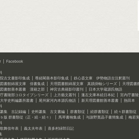
r
Facebook
料
院古文書影印集成
尊経閣善本影印集成
鉄心斎文庫 伊勢物語古注釈叢刊
図書館綿屋文庫 俳書集成
天理図書館綿屋文庫 真蹟掛軸シリーズ
天理図書
図書館善本叢書 漢籍之部
神宮古典籍影印叢刊
日本大学蔵源氏物語
庁書陵部コロタイプシリーズ
上方藝文叢刊
蓬左文庫本続日本紀
宮内庁書陵
大学史料編纂所叢書
尾州家河内本源氏物語
新天理図書館善本叢書
熱田本 
料
纂集 古記録編
史料纂集 古文書編
群書類従
続群書類従
続々群書類従
ｂ版 群書類従（正・続・続々）
馬琴書翰集成
与謝野寛晶子書簡集成
梅若
料
歌舞伎年表
義太夫年表
喜多村緑郎日記
集