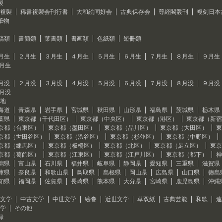
製
複製
稀書複製会刊行書
大和絵同好会
古典保存会
尊経閣叢刊
複刻日本
筆物
稿類
書簡類
葉書類
書画類
色紙類
短冊類
月生
２月生
３月生
４月生
５月生
６月生
７月生
８月生
９月生
2月生
月没
２月没
３月没
４月没
５月没
６月没
７月没
８月没
９月没
2月没
地
海道
青森県
岩手県
宮城県
秋田県
山形県
福島県
茨城県
栃木県
葉県
東京都（千代田区）
東京都（中央区）
東京都（港区）
東京都（新宿
京都（台東区）
東京都（墨田区）
東京都（品川区）
東京都（大田区）
東
京都（世田谷区）
東京都（渋谷区）
東京都（杉並区）
東京都（中野区）
京都（練馬区）
東京都（板橋区）
東京都（北区）
東京都（足立区）
東京
京都（葛飾区）
東京都（江東区）
東京都（江戸川区）
東京都（都下）
神
潟県
富山県
石川県
福井県
岐阜県
静岡県
愛知県
三重県
滋賀県
庫県
奈良県
和歌山県
鳥取県
島根県
岡山県
広島県
山口県
徳島
知県
福岡県
佐賀県
長崎県
熊本県
大分県
宮崎県
鹿児島県
沖縄
文学
中古文学
中世文学
絵巻
近世文学
草双紙
古典芸能
和歌
連
学
その他
録