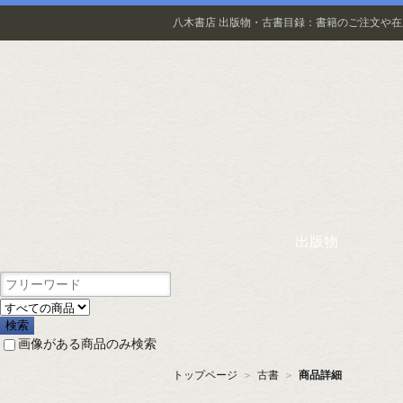
八木書店 出版物・古書目録：書籍のご注文や
出版物
画像がある商品のみ検索
トップページ
＞
古書
＞
商品詳細