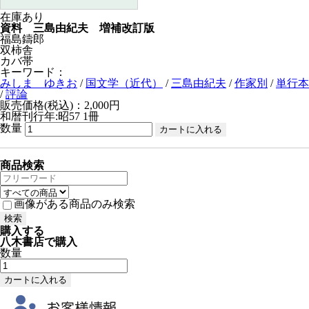
在庫あり
資料 三島由紀夫 増補改訂版
福島鑄郎
双柿舎
カバ帯
キーワード：
みしま ゆきお
/
国文学（近代）
/
三島由紀夫
/
作家別
/
単行本
/
評論
販売価格(税込)：2,000円
和暦刊行年:昭57
1冊
数量
商品検索
画像がある商品のみ検索
購入する
八木書店で購入
数量