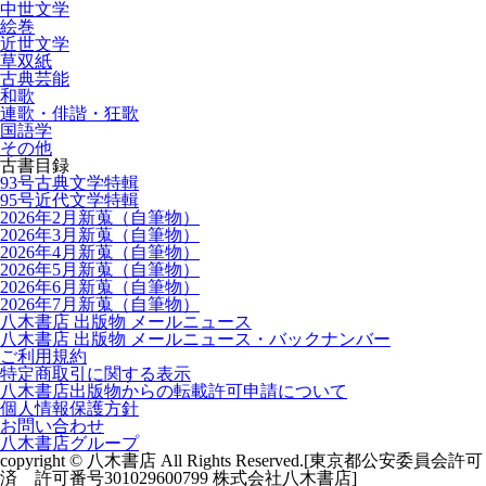
中世文学
絵巻
近世文学
草双紙
古典芸能
和歌
連歌・俳諧・狂歌
国語学
その他
古書目録
93号古典文学特輯
95号近代文学特輯
2026年2月新蒐（自筆物）
2026年3月新蒐（自筆物）
2026年4月新蒐（自筆物）
2026年5月新蒐（自筆物）
2026年6月新蒐（自筆物）
2026年7月新蒐（自筆物）
八木書店 出版物 メールニュース
八木書店 出版物 メールニュース・バックナンバー
ご利用規約
特定商取引に関する表示
八木書店出版物からの転載許可申請について
個人情報保護方針
お問い合わせ
八木書店グループ
copyright © 八木書店 All Rights Reserved.
[東京都公安委員会許可
済 許可番号301029600799 株式会社八木書店]