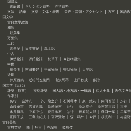
国語史
古辞書
キリシタン資料
洋学資料
文法
語彙
文章・文体・表現
音声・音韻・アクセント
方言
国語教
国文学
古典文学総論
和歌
勅撰集
万葉集
上代
古事記
日本書紀
風土記
中古
伊勢物語
源氏物語
枕草子
今昔物語集
中世
鴨長明
吉田兼好
平家物語
曽我物語
太平記
近世
井原西鶴
近松門左衛門
滝沢馬琴
上田秋成
俳諧
国文学（近代）
雑誌（原書）
複刻雑誌
同人誌・地方誌・一般誌
個人全集
近代文学
作家別
あ行
会津八一
芥川龍之介
石川啄木
泉 鏡花
内田百閒
か行
斎藤茂吉
志賀直哉
島崎藤村
た行
高浜虚子
高村光太郎
太宰 
永井荷風
中原中也
夏目漱石
は行
萩原朔太郎
樋口一葉
二葉亭
正岡子規
三島由紀夫
宮沢賢治
森 鴎外
や行
横光利一
与謝野
古典芸能
古典芸能
能
狂言
浄瑠璃
歌舞伎