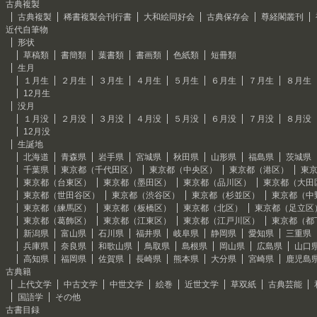
古典複製
古典複製
稀書複製会刊行書
大和絵同好会
古典保存会
尊経閣叢刊
近代自筆物
形状
草稿類
書簡類
葉書類
書画類
色紙類
短冊類
生月
１月生
２月生
３月生
４月生
５月生
６月生
７月生
８月生
12月生
没月
１月没
２月没
３月没
４月没
５月没
６月没
７月没
８月没
12月没
生誕地
北海道
青森県
岩手県
宮城県
秋田県
山形県
福島県
茨城県
千葉県
東京都（千代田区）
東京都（中央区）
東京都（港区）
東
東京都（台東区）
東京都（墨田区）
東京都（品川区）
東京都（大田
東京都（世田谷区）
東京都（渋谷区）
東京都（杉並区）
東京都（中
東京都（練馬区）
東京都（板橋区）
東京都（北区）
東京都（足立区
東京都（葛飾区）
東京都（江東区）
東京都（江戸川区）
東京都（都
新潟県
富山県
石川県
福井県
岐阜県
静岡県
愛知県
三重県
兵庫県
奈良県
和歌山県
鳥取県
島根県
岡山県
広島県
山口
高知県
福岡県
佐賀県
長崎県
熊本県
大分県
宮崎県
鹿児島
古典籍
上代文学
中古文学
中世文学
絵巻
近世文学
草双紙
古典芸能
国語学
その他
古書目録