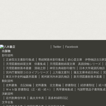
Twitter
Facebook
出版物
影印資料
正倉院古文書影印集成
尊経閣善本影印集成
鉄心斎文庫 伊勢物語古注釈
天理図書館綿屋文庫 俳書集成
天理図書館綿屋文庫 真蹟掛軸シリーズ
天理図書館善本叢書 漢籍之部
神宮古典籍影印叢刊
日本大学蔵源氏物語
宮内庁書陵部コロタイプシリーズ
上方藝文叢刊
蓬左文庫本続日本紀
宮
東京大学史料編纂所叢書
尾州家河内本源氏物語
新天理図書館善本叢書
翻刻資料
史料纂集 古記録編
史料纂集 古文書編
群書類従
続群書類従
続々
Ｗｅｂ版 群書類従（正・続・続々）
馬琴書翰集成
与謝野寛晶子書簡集成
演劇資料
近代歌舞伎年表
義太夫年表
喜多村緑郎日記
文学全集