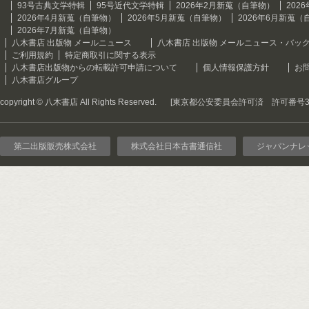
93号古典文学特輯
95号近代文学特輯
2026年2月新蒐（自筆物）
202
2026年4月新蒐（自筆物）
2026年5月新蒐（自筆物）
2026年6月新蒐（
2026年7月新蒐（自筆物）
八木書店 出版物 メールニュース
八木書店 出版物 メールニュース・バッ
ご利用規約
特定商取引に関する表示
八木書店出版物からの転載許可申請について
個人情報保護方針
お
八木書店グループ
copyright © 八木書店 All Rights Reserved.
[東京都公安委員会許可済 許可番号301
第二出版販売株式会社
株式会社日本古書通信社
ジャパンナレ