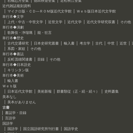
石橋忍月全集
徳田秋聲全集
近松秋江全集
近代雑誌複刻資料
マイクロ版・ＣＤ―ＲＯＭ版近代文学館
Ｗｅｂ版日本近代文学館
単行本◆文学
上代・中古・中世文学
近世文学
近代文学
近代文学研究双書
その他
単行本◆演劇
歌舞伎・浄瑠璃
能・狂言
単行本◆歴史
古代交通研究
日本史研究叢書
輸入書
考古学
古代
中世
近世
系図・家紋
その他
単行本◆書誌
反町茂雄関連書
目録
その他
単行本◆日本語史
キリシタン版
単行本◆美術
輸入書
Ｗｅｂ版
日本近代文学館
美術新報
群書類従（正・続・続々）
史料纂集
美本なし
美本がありません
古書
書誌学・目録
言語学
国語学
国語学
国立国語研究所刊行書
国語学史