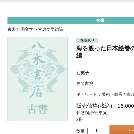
古書
古書
>
国文学
>
古典文学総論
在庫あり
海を渡った日本絵巻
編
辻英子
笠間書院
キーワード：
美術・絵巻
/
古
販売価格(税込)：16,00
和暦刊行年:平30
2冊
数量