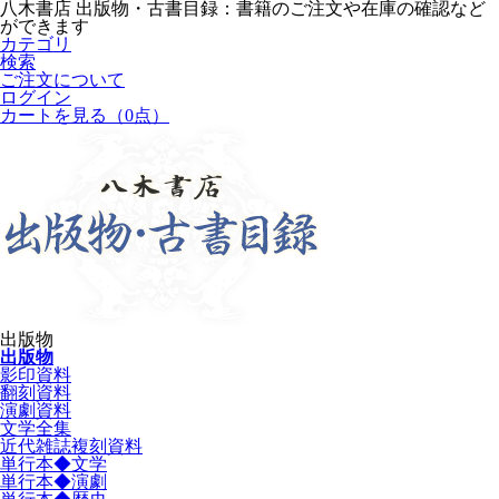
八木書店 出版物・古書目録：書籍のご注文や在庫の確認など
ができます
カテゴリ
検索
ご注文について
ログイン
カートを見る
（0点）
出版物
出版物
影印資料
翻刻資料
演劇資料
文学全集
近代雑誌複刻資料
単行本◆文学
単行本◆演劇