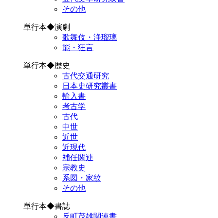
その他
単行本◆演劇
歌舞伎・浄瑠璃
能・狂言
単行本◆歴史
古代交通研究
日本史研究叢書
輸入書
考古学
古代
中世
近世
近現代
補任関連
宗教史
系図・家紋
その他
単行本◆書誌
反町茂雄関連書