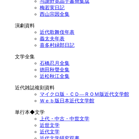
与謝野寛晶子書簡集成
梅若実日記
西山宗因全集
演劇資料
近代歌舞伎年表
義太夫年表
喜多村緑郎日記
文学全集
石橋忍月全集
徳田秋聲全集
近松秋江全集
近代雑誌複刻資料
マイクロ版・ＣＤ―ＲＯＭ版近代文学館
Ｗｅｂ版日本近代文学館
単行本◆文学
上代・中古・中世文学
近世文学
近代文学
近代文学研究双書