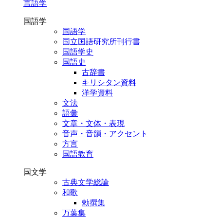
言語学
国語学
国語学
国立国語研究所刊行書
国語学史
国語史
古辞書
キリシタン資料
洋学資料
文法
語彙
文章・文体・表現
音声・音韻・アクセント
方言
国語教育
国文学
古典文学総論
和歌
勅撰集
万葉集