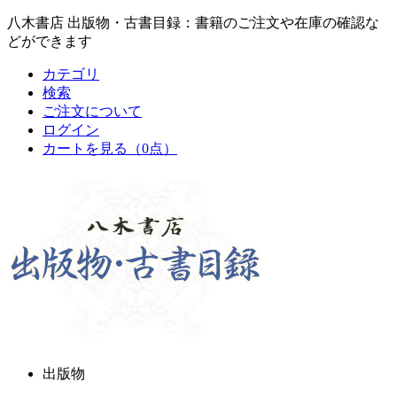
八木書店 出版物・古書目録：書籍のご注文や在庫の確認な
どができます
カテゴリ
検索
ご注文について
ログイン
カートを見る
（0点）
出版物