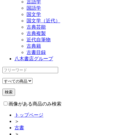
言語学
国語学
国文学
国文学（近代）
古典芸能
古典複製
近代自筆物
古典籍
古書目録
八木書店グループ
画像がある商品のみ検索
トップページ
＞
古書
＞