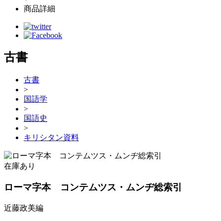
商品詳細
古書
古書
>
国語学
>
国語史
>
キリシタン資料
在庫あり
ローマ字本 コンテムツス・ムンヂ総索引
近藤政美編