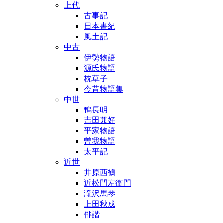
上代
古事記
日本書紀
風土記
中古
伊勢物語
源氏物語
枕草子
今昔物語集
中世
鴨長明
吉田兼好
平家物語
曽我物語
太平記
近世
井原西鶴
近松門左衛門
滝沢馬琴
上田秋成
俳諧