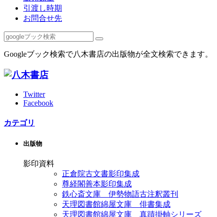
引渡し時期
お問合せ先
Googleブック検索で八木書店の出版物が全文検索できます。
Twitter
Facebook
カテゴリ
出版物
影印資料
正倉院古文書影印集成
尊経閣善本影印集成
鉄心斎文庫 伊勢物語古注釈叢刊
天理図書館綿屋文庫 俳書集成
天理図書館綿屋文庫 真蹟掛軸シリーズ