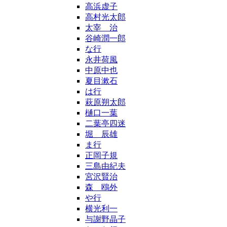
高浜虚子
高村光太郎
太宰 治
谷崎潤一郎
な行
永井荷風
中原中也
夏目漱石
は行
萩原朔太郎
樋口一葉
二葉亭四迷
堀 辰雄
ま行
正岡子規
三島由紀夫
宮沢賢治
森 鴎外
や行
横光利一
与謝野晶子