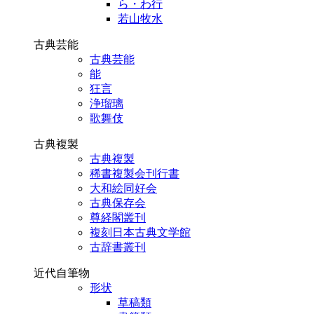
ら・わ行
若山牧水
古典芸能
古典芸能
能
狂言
浄瑠璃
歌舞伎
古典複製
古典複製
稀書複製会刊行書
大和絵同好会
古典保存会
尊経閣叢刊
複刻日本古典文学館
古辞書叢刊
近代自筆物
形状
草稿類