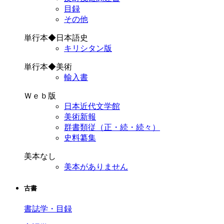
目録
その他
単行本◆日本語史
キリシタン版
単行本◆美術
輸入書
Ｗｅｂ版
日本近代文学館
美術新報
群書類従（正・続・続々）
史料纂集
美本なし
美本がありません
古書
書誌学・目録