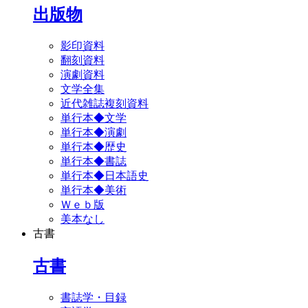
出版物
影印資料
翻刻資料
演劇資料
文学全集
近代雑誌複刻資料
単行本◆文学
単行本◆演劇
単行本◆歴史
単行本◆書誌
単行本◆日本語史
単行本◆美術
Ｗｅｂ版
美本なし
古書
古書
書誌学・目録