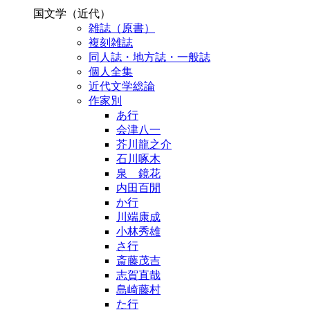
国文学（近代）
雑誌（原書）
複刻雑誌
同人誌・地方誌・一般誌
個人全集
近代文学総論
作家別
あ行
会津八一
芥川龍之介
石川啄木
泉 鏡花
内田百閒
か行
川端康成
小林秀雄
さ行
斎藤茂吉
志賀直哉
島崎藤村
た行