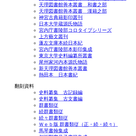
天理図書館善本叢書 和書之部
天理図書館善本叢書 漢籍之部
神宮古典籍影印叢刊
日本大学蔵源氏物語
宮内庁書陵部コロタイプシリーズ
上方藝文叢刊
蓬左文庫本続日本紀
宮内庁書陵部本影印集成
東京大学史料編纂所叢書
尾州家河内本源氏物語
新天理図書館善本叢書
熱田本 日本書紀
翻刻資料
史料纂集 古記録編
史料纂集 古文書編
群書類従
続群書類従
続々群書類従
Ｗｅｂ版 群書類従（正・続・続々）
馬琴書翰集成