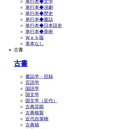
単行本◆文学
単行本◆演劇
単行本◆歴史
単行本◆書誌
単行本◆日本語史
単行本◆美術
Ｗｅｂ版
美本なし
古書
古書
書誌学・目録
言語学
国語学
国文学
国文学（近代）
古典芸能
古典複製
近代自筆物
古典籍