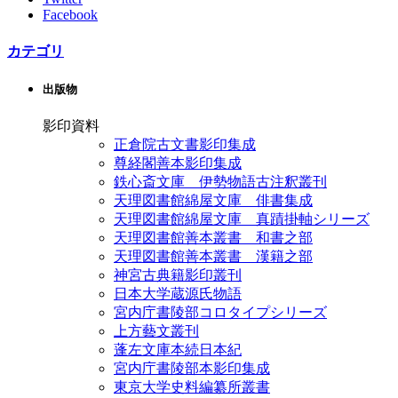
Facebook
カテゴリ
出版物
影印資料
正倉院古文書影印集成
尊経閣善本影印集成
鉄心斎文庫 伊勢物語古注釈叢刊
天理図書館綿屋文庫 俳書集成
天理図書館綿屋文庫 真蹟掛軸シリーズ
天理図書館善本叢書 和書之部
天理図書館善本叢書 漢籍之部
神宮古典籍影印叢刊
日本大学蔵源氏物語
宮内庁書陵部コロタイプシリーズ
上方藝文叢刊
蓬左文庫本続日本紀
宮内庁書陵部本影印集成
東京大学史料編纂所叢書