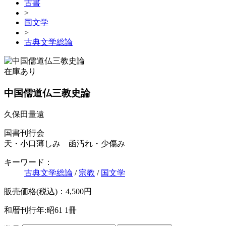
古書
>
国文学
>
古典文学総論
在庫あり
中国儒道仏三教史論
久保田量遠
国書刊行会
天・小口薄しみ 函汚れ・少傷み
キーワード：
古典文学総論
/
宗教
/
国文学
販売価格(税込)：4,500円
和暦刊行年:昭61
1冊