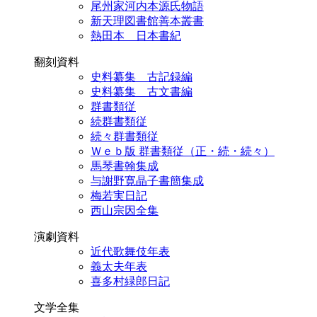
尾州家河内本源氏物語
新天理図書館善本叢書
熱田本 日本書紀
翻刻資料
史料纂集 古記録編
史料纂集 古文書編
群書類従
続群書類従
続々群書類従
Ｗｅｂ版 群書類従（正・続・続々）
馬琴書翰集成
与謝野寛晶子書簡集成
梅若実日記
西山宗因全集
演劇資料
近代歌舞伎年表
義太夫年表
喜多村緑郎日記
文学全集