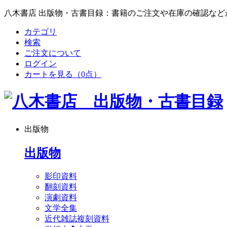
八木書店 出版物・古書目録：書籍のご注文や在庫の確認など
カテゴリ
検索
ご注文について
ログイン
カートを見る
（0点）
出版物
出版物
影印資料
翻刻資料
演劇資料
文学全集
近代雑誌複刻資料