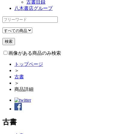
古書目録
八木書店グループ
画像がある商品のみ検索
トップページ
＞
古書
＞
商品詳細
古書