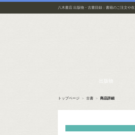
八木書店 出版物・古書目録：書籍のご注文や
出版物
トップページ
＞
古書
＞
商品詳細