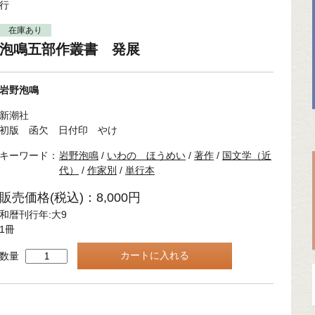
行
在庫あり
泡鳴五部作叢書 発展
岩野泡鳴
新潮社
初版 函欠 日付印 やけ
キーワード：
岩野泡鳴
/
いわの ほうめい
/
著作
/
国文学（近
代）
/
作家別
/
単行本
販売価格(税込)：8,000円
和暦刊行年:大9
1冊
数量