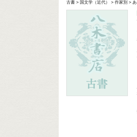
古書
>
国文学（近代）
>
作家別
>
あ