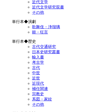
近代文学
近代文学研究双書
その他
単行本◆演劇
歌舞伎・浄瑠璃
能・狂言
単行本◆歴史
古代交通研究
日本史研究叢書
輸入書
考古学
古代
中世
近世
近現代
補任関連
宗教史
系図・家紋
その他