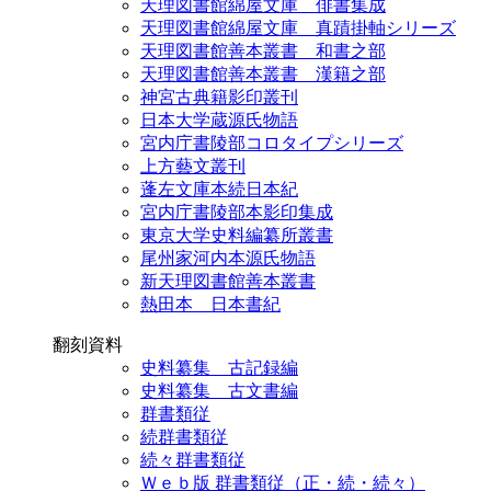
天理図書館綿屋文庫 俳書集成
天理図書館綿屋文庫 真蹟掛軸シリーズ
天理図書館善本叢書 和書之部
天理図書館善本叢書 漢籍之部
神宮古典籍影印叢刊
日本大学蔵源氏物語
宮内庁書陵部コロタイプシリーズ
上方藝文叢刊
蓬左文庫本続日本紀
宮内庁書陵部本影印集成
東京大学史料編纂所叢書
尾州家河内本源氏物語
新天理図書館善本叢書
熱田本 日本書紀
翻刻資料
史料纂集 古記録編
史料纂集 古文書編
群書類従
続群書類従
続々群書類従
Ｗｅｂ版 群書類従（正・続・続々）