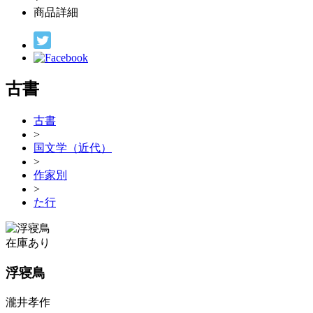
商品詳細
古書
古書
>
国文学（近代）
>
作家別
>
た行
在庫あり
浮寝鳥
瀧井孝作