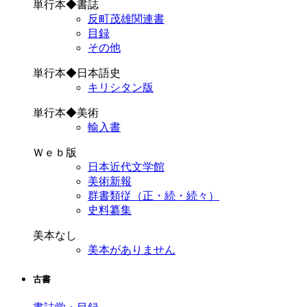
単行本◆書誌
反町茂雄関連書
目録
その他
単行本◆日本語史
キリシタン版
単行本◆美術
輸入書
Ｗｅｂ版
日本近代文学館
美術新報
群書類従（正・続・続々）
史料纂集
美本なし
美本がありません
古書