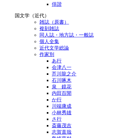
俳諧
国文学（近代）
雑誌（原書）
複刻雑誌
同人誌・地方誌・一般誌
個人全集
近代文学総論
作家別
あ行
会津八一
芥川龍之介
石川啄木
泉 鏡花
内田百閒
か行
川端康成
小林秀雄
さ行
斎藤茂吉
志賀直哉