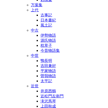
万葉集
上代
古事記
日本書紀
風土記
中古
伊勢物語
源氏物語
枕草子
今昔物語集
中世
鴨長明
吉田兼好
平家物語
曽我物語
太平記
近世
井原西鶴
近松門左衛門
滝沢馬琴
上田秋成