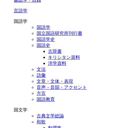
書誌学・目録
言語学
国語学
国語学
国立国語研究所刊行書
国語学史
国語史
古辞書
キリシタン資料
洋学資料
文法
語彙
文章・文体・表現
音声・音韻・アクセント
方言
国語教育
国文学
古典文学総論
和歌
勅撰集