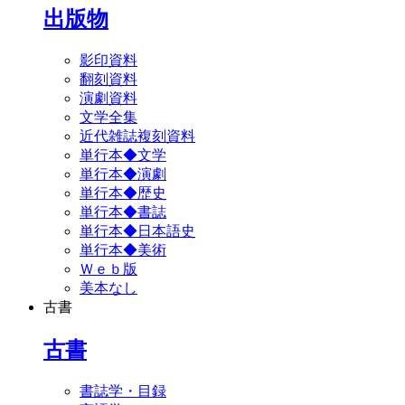
出版物
影印資料
翻刻資料
演劇資料
文学全集
近代雑誌複刻資料
単行本◆文学
単行本◆演劇
単行本◆歴史
単行本◆書誌
単行本◆日本語史
単行本◆美術
Ｗｅｂ版
美本なし
古書
古書
書誌学・目録