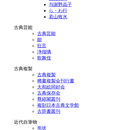
与謝野晶子
ら・わ行
若山牧水
古典芸能
古典芸能
能
狂言
浄瑠璃
歌舞伎
古典複製
古典複製
稀書複製会刊行書
大和絵同好会
古典保存会
尊経閣叢刊
複刻日本古典文学館
古辞書叢刊
近代自筆物
形状