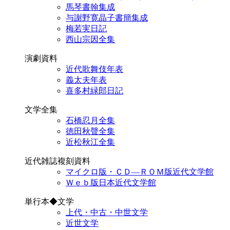
馬琴書翰集成
与謝野寛晶子書簡集成
梅若実日記
西山宗因全集
演劇資料
近代歌舞伎年表
義太夫年表
喜多村緑郎日記
文学全集
石橋忍月全集
徳田秋聲全集
近松秋江全集
近代雑誌複刻資料
マイクロ版・ＣＤ―ＲＯＭ版近代文学館
Ｗｅｂ版日本近代文学館
単行本◆文学
上代・中古・中世文学
近世文学