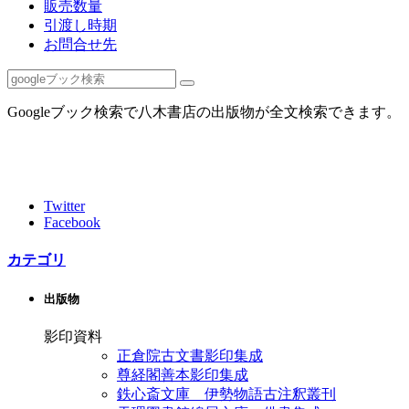
販売数量
引渡し時期
お問合せ先
Googleブック検索で八木書店の出版物が全文検索できます。
Twitter
Facebook
カテゴリ
出版物
影印資料
正倉院古文書影印集成
尊経閣善本影印集成
鉄心斎文庫 伊勢物語古注釈叢刊