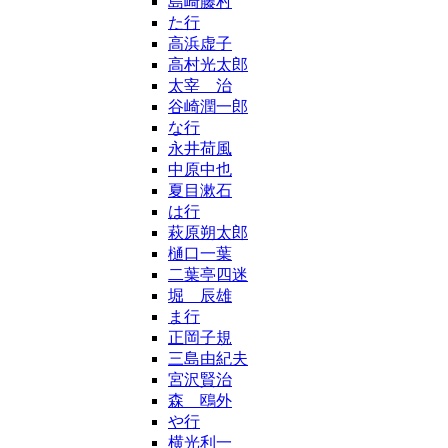
島崎藤村
た行
高浜虚子
高村光太郎
太宰 治
谷崎潤一郎
な行
永井荷風
中原中也
夏目漱石
は行
萩原朔太郎
樋口一葉
二葉亭四迷
堀 辰雄
ま行
正岡子規
三島由紀夫
宮沢賢治
森 鴎外
や行
横光利一