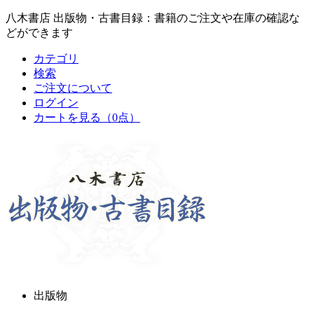
八木書店 出版物・古書目録：書籍のご注文や在庫の確認な
どができます
カテゴリ
検索
ご注文について
ログイン
カートを見る
（0点）
出版物