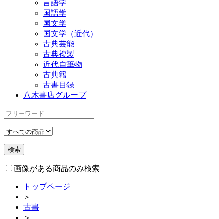
言語学
国語学
国文学
国文学（近代）
古典芸能
古典複製
近代自筆物
古典籍
古書目録
八木書店グループ
画像がある商品のみ検索
トップページ
＞
古書
＞