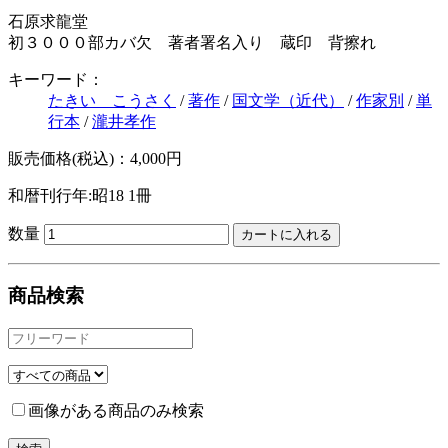
石原求龍堂
初３０００部カバ欠 著者署名入り 蔵印 背擦れ
キーワード：
たきい こうさく
/
著作
/
国文学（近代）
/
作家別
/
単
行本
/
瀧井孝作
販売価格(税込)：4,000円
和暦刊行年:昭18
1冊
数量
商品検索
画像がある商品のみ検索