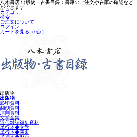
八木書店 出版物・古書目録：書籍のご注文や在庫の確認など
ができます
カテゴリ
検索
ご注文について
ログイン
カートを見る
（0点）
出版物
出版物
影印資料
翻刻資料
演劇資料
文学全集
近代雑誌複刻資料
単行本◆文学
単行本◆演劇