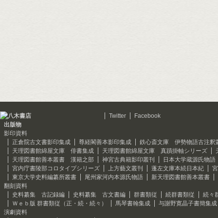
Twitter
Facebook
出版物
影印資料
正倉院古文書影印集成
尊経閣善本影印集成
鉄心斎文庫 伊勢物語古注釈
天理図書館綿屋文庫 俳書集成
天理図書館綿屋文庫 真蹟掛軸シリーズ
天理図書館善本叢書 漢籍之部
神宮古典籍影印叢刊
日本大学蔵源氏物語
宮内庁書陵部コロタイプシリーズ
上方藝文叢刊
蓬左文庫本続日本紀
宮
東京大学史料編纂所叢書
尾州家河内本源氏物語
新天理図書館善本叢書
翻刻資料
史料纂集 古記録編
史料纂集 古文書編
群書類従
続群書類従
続々
Ｗｅｂ版 群書類従（正・続・続々）
馬琴書翰集成
与謝野寛晶子書簡集成
演劇資料