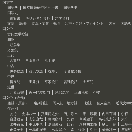
国語学
国語学
国立国語研究所刊行書
国語学史
国語史
古辞書
キリシタン資料
洋学資料
文法
語彙
文章・文体・表現
音声・音韻・アクセント
方言
国語教
国文学
古典文学総論
和歌
勅撰集
万葉集
上代
古事記
日本書紀
風土記
中古
伊勢物語
源氏物語
枕草子
今昔物語集
中世
鴨長明
吉田兼好
平家物語
曽我物語
太平記
近世
井原西鶴
近松門左衛門
滝沢馬琴
上田秋成
俳諧
国文学（近代）
雑誌（原書）
複刻雑誌
同人誌・地方誌・一般誌
個人全集
近代文学
作家別
あ行
会津八一
芥川龍之介
石川啄木
泉 鏡花
内田百閒
か行
斎藤茂吉
志賀直哉
島崎藤村
た行
高浜虚子
高村光太郎
太宰 
永井荷風
中原中也
夏目漱石
は行
萩原朔太郎
樋口一葉
二葉亭
正岡子規
三島由紀夫
宮沢賢治
森 鴎外
や行
横光利一
与謝野