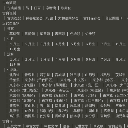
古典芸能
古典芸能
能
狂言
浄瑠璃
歌舞伎
古典複製
古典複製
稀書複製会刊行書
大和絵同好会
古典保存会
尊経閣叢刊
近代自筆物
形状
草稿類
書簡類
葉書類
書画類
色紙類
短冊類
生月
１月生
２月生
３月生
４月生
５月生
６月生
７月生
８月生
12月生
没月
１月没
２月没
３月没
４月没
５月没
６月没
７月没
８月没
12月没
生誕地
北海道
青森県
岩手県
宮城県
秋田県
山形県
福島県
茨城県
千葉県
東京都（千代田区）
東京都（中央区）
東京都（港区）
東
東京都（台東区）
東京都（墨田区）
東京都（品川区）
東京都（大田
東京都（世田谷区）
東京都（渋谷区）
東京都（杉並区）
東京都（中
東京都（練馬区）
東京都（板橋区）
東京都（北区）
東京都（足立区
東京都（葛飾区）
東京都（江東区）
東京都（江戸川区）
東京都（都
新潟県
富山県
石川県
福井県
岐阜県
静岡県
愛知県
三重県
兵庫県
奈良県
和歌山県
鳥取県
島根県
岡山県
広島県
山口
高知県
福岡県
佐賀県
長崎県
熊本県
大分県
宮崎県
鹿児島
古典籍
上代文学
中古文学
中世文学
絵巻
近世文学
草双紙
古典芸能