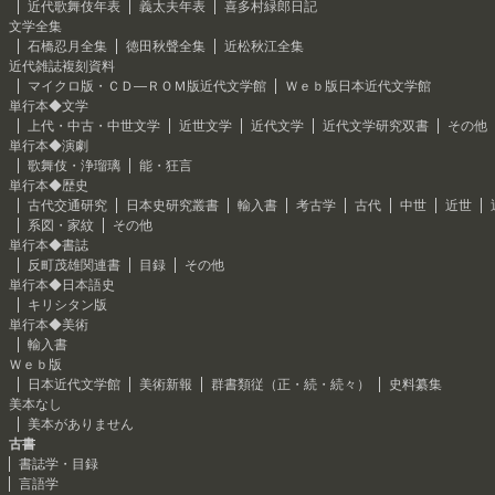
近代歌舞伎年表
義太夫年表
喜多村緑郎日記
文学全集
石橋忍月全集
徳田秋聲全集
近松秋江全集
近代雑誌複刻資料
マイクロ版・ＣＤ―ＲＯＭ版近代文学館
Ｗｅｂ版日本近代文学館
単行本◆文学
上代・中古・中世文学
近世文学
近代文学
近代文学研究双書
その他
単行本◆演劇
歌舞伎・浄瑠璃
能・狂言
単行本◆歴史
古代交通研究
日本史研究叢書
輸入書
考古学
古代
中世
近世
系図・家紋
その他
単行本◆書誌
反町茂雄関連書
目録
その他
単行本◆日本語史
キリシタン版
単行本◆美術
輸入書
Ｗｅｂ版
日本近代文学館
美術新報
群書類従（正・続・続々）
史料纂集
美本なし
美本がありません
古書
書誌学・目録
言語学