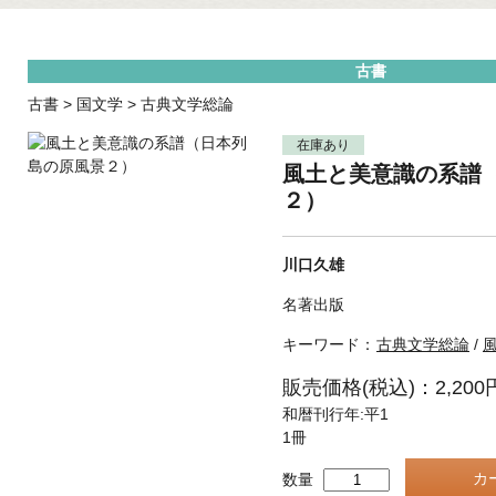
古書
古書
>
国文学
>
古典文学総論
在庫あり
風土と美意識の系譜
２）
川口久雄
名著出版
キーワード：
古典文学総論
/
販売価格(税込)：2,200
和暦刊行年:平1
1冊
数量