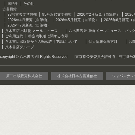
国語学
その他
古書目録
93号古典文学特輯
95号近代文学特輯
2026年2月新蒐（自筆物）
202
2026年4月新蒐（自筆物）
2026年5月新蒐（自筆物）
2026年6月新蒐（
2026年7月新蒐（自筆物）
八木書店 出版物 メールニュース
八木書店 出版物 メールニュース・バッ
ご利用規約
特定商取引に関する表示
八木書店出版物からの転載許可申請について
個人情報保護方針
お
八木書店グループ
copyright © 八木書店 All Rights Reserved.
[東京都公安委員会許可済 許可番号301
第二出版販売株式会社
株式会社日本古書通信社
ジャパンナレ