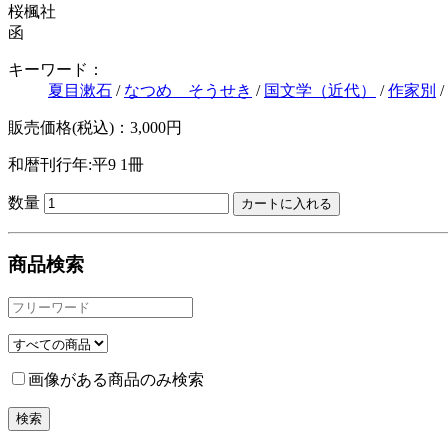
桜楓社
函
キーワード：
夏目漱石
/
なつめ そうせき
/
国文学（近代）
/
作家別
/
販売価格(税込)：3,000円
和暦刊行年:平9
1冊
数量
商品検索
画像がある商品のみ検索