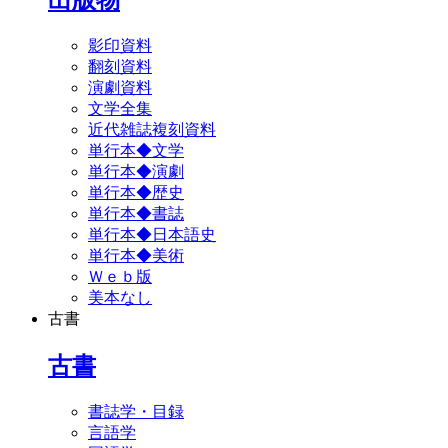
影印資料
翻刻資料
演劇資料
文学全集
近代雑誌複刻資料
単行本◆文学
単行本◆演劇
単行本◆歴史
単行本◆書誌
単行本◆日本語史
単行本◆美術
Ｗｅｂ版
美本なし
古書
古書
書誌学・目録
言語学