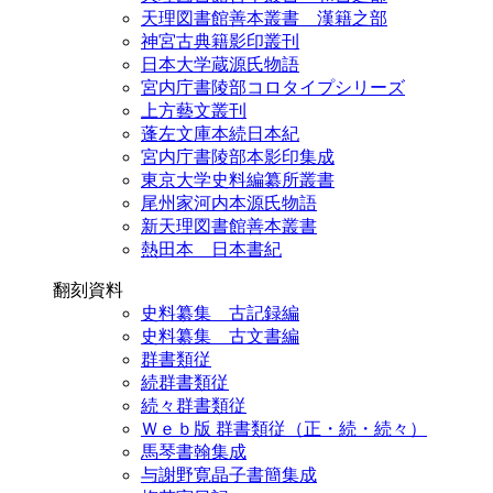
天理図書館善本叢書 漢籍之部
神宮古典籍影印叢刊
日本大学蔵源氏物語
宮内庁書陵部コロタイプシリーズ
上方藝文叢刊
蓬左文庫本続日本紀
宮内庁書陵部本影印集成
東京大学史料編纂所叢書
尾州家河内本源氏物語
新天理図書館善本叢書
熱田本 日本書紀
翻刻資料
史料纂集 古記録編
史料纂集 古文書編
群書類従
続群書類従
続々群書類従
Ｗｅｂ版 群書類従（正・続・続々）
馬琴書翰集成
与謝野寛晶子書簡集成