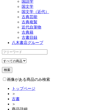
国語学
国文学
国文学（近代）
古典芸能
古典複製
近代自筆物
古典籍
古書目録
八木書店グループ
画像がある商品のみ検索
トップページ
＞
古書
＞
商品詳細