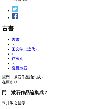
古書
古書
>
国文学（近代）
>
作家別
>
夏目漱石
在庫あり
門 漱石作品論集成７
玉井敬之監修