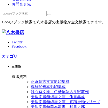
お問合せ先
Googleブック検索で八木書店の出版物が全文検索できます。
Twitter
Facebook
カテゴリ
出版物
影印資料
正倉院古文書影印集成
尊経閣善本影印集成
鉄心斎文庫 伊勢物語古注釈叢刊
天理図書館綿屋文庫 俳書集成
天理図書館綿屋文庫 真蹟掛軸シリーズ
天理図書館善本叢書 和書之部