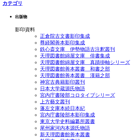
カテゴリ
出版物
影印資料
正倉院古文書影印集成
尊経閣善本影印集成
鉄心斎文庫 伊勢物語古注釈叢刊
天理図書館綿屋文庫 俳書集成
天理図書館綿屋文庫 真蹟掛軸シリーズ
天理図書館善本叢書 和書之部
天理図書館善本叢書 漢籍之部
神宮古典籍影印叢刊
日本大学蔵源氏物語
宮内庁書陵部コロタイプシリーズ
上方藝文叢刊
蓬左文庫本続日本紀
宮内庁書陵部本影印集成
東京大学史料編纂所叢書
尾州家河内本源氏物語
新天理図書館善本叢書