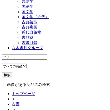
言語学
国語学
国文学
国文学（近代）
古典芸能
古典複製
近代自筆物
古典籍
古書目録
八木書店グループ
画像がある商品のみ検索
トップページ
＞
古書
＞