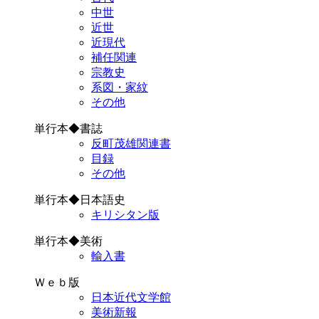
中世
近世
近現代
補任関連
宗教史
系図・家紋
その他
単行本◆書誌
反町茂雄関連書
目録
その他
単行本◆日本語史
キリシタン版
単行本◆美術
輸入書
Ｗｅｂ版
日本近代文学館
美術新報