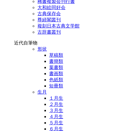
稀書複製会刊行書
大和絵同好会
古典保存会
尊経閣叢刊
複刻日本古典文学館
古辞書叢刊
近代自筆物
形状
草稿類
書簡類
葉書類
書画類
色紙類
短冊類
生月
１月生
２月生
３月生
４月生
５月生
６月生