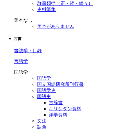
群書類従（正・続・続々）
史料纂集
美本なし
美本がありません
古書
書誌学・目録
言語学
国語学
国語学
国立国語研究所刊行書
国語学史
国語史
古辞書
キリシタン資料
洋学資料
文法
語彙