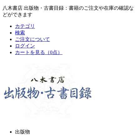
八木書店 出版物・古書目録：書籍のご注文や在庫の確認な
どができます
カテゴリ
検索
ご注文について
ログイン
カートを見る
（0点）
出版物