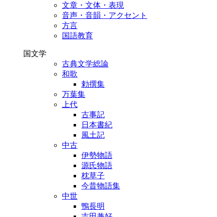
文章・文体・表現
音声・音韻・アクセント
方言
国語教育
国文学
古典文学総論
和歌
勅撰集
万葉集
上代
古事記
日本書紀
風土記
中古
伊勢物語
源氏物語
枕草子
今昔物語集
中世
鴨長明
吉田兼好