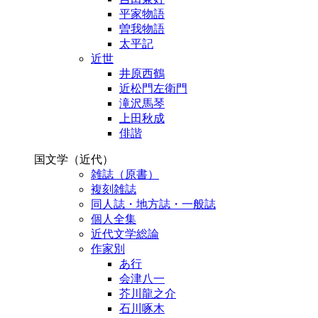
平家物語
曽我物語
太平記
近世
井原西鶴
近松門左衛門
滝沢馬琴
上田秋成
俳諧
国文学（近代）
雑誌（原書）
複刻雑誌
同人誌・地方誌・一般誌
個人全集
近代文学総論
作家別
あ行
会津八一
芥川龍之介
石川啄木