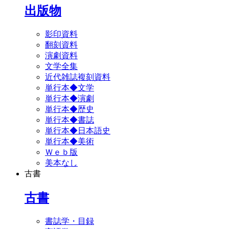
出版物
影印資料
翻刻資料
演劇資料
文学全集
近代雑誌複刻資料
単行本◆文学
単行本◆演劇
単行本◆歴史
単行本◆書誌
単行本◆日本語史
単行本◆美術
Ｗｅｂ版
美本なし
古書
古書
書誌学・目録