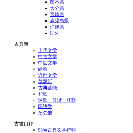
熊本県
大分県
宮崎県
鹿児島県
沖縄県
国外
古典籍
上代文学
中古文学
中世文学
絵巻
近世文学
草双紙
古典芸能
和歌
連歌・俳諧・狂歌
国語学
その他
古書目録
93号古典文学特輯