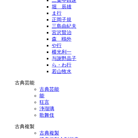
二葉亭四迷
堀 辰雄
ま行
正岡子規
三島由紀夫
宮沢賢治
森 鴎外
や行
横光利一
与謝野晶子
ら・わ行
若山牧水
古典芸能
古典芸能
能
狂言
浄瑠璃
歌舞伎
古典複製
古典複製