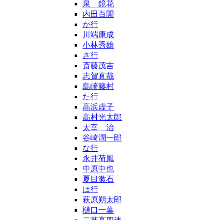
泉 鏡花
内田百閒
か行
川端康成
小林秀雄
さ行
斎藤茂吉
志賀直哉
島崎藤村
た行
高浜虚子
高村光太郎
太宰 治
谷崎潤一郎
な行
永井荷風
中原中也
夏目漱石
は行
萩原朔太郎
樋口一葉