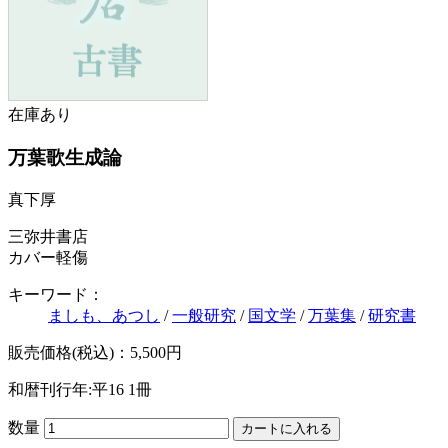
在庫あり
万葉歌生成論
真下厚
三弥井書店
カバー軽傷
キーワード：
ましも、あつし
/
一般研究
/
国文学
/
万葉集
/
研究書
販売価格(税込)：5,500円
和暦刊行年:平16
1冊
数量