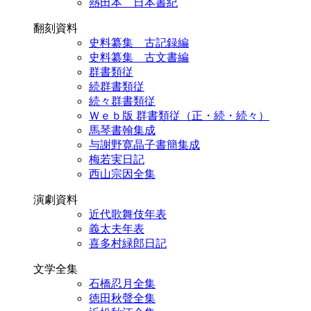
熱田本 日本書紀
翻刻資料
史料纂集 古記録編
史料纂集 古文書編
群書類従
続群書類従
続々群書類従
Ｗｅｂ版 群書類従（正・続・続々）
馬琴書翰集成
与謝野寛晶子書簡集成
梅若実日記
西山宗因全集
演劇資料
近代歌舞伎年表
義太夫年表
喜多村緑郎日記
文学全集
石橋忍月全集
徳田秋聲全集