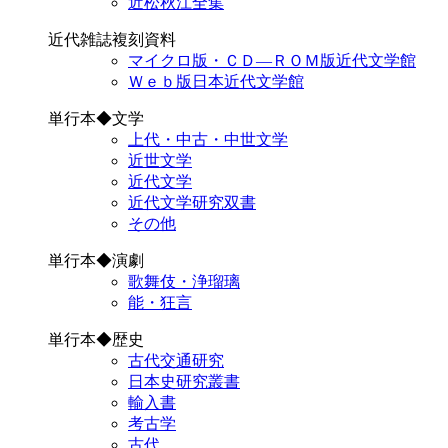
近松秋江全集
近代雑誌複刻資料
マイクロ版・ＣＤ―ＲＯＭ版近代文学館
Ｗｅｂ版日本近代文学館
単行本◆文学
上代・中古・中世文学
近世文学
近代文学
近代文学研究双書
その他
単行本◆演劇
歌舞伎・浄瑠璃
能・狂言
単行本◆歴史
古代交通研究
日本史研究叢書
輸入書
考古学
古代