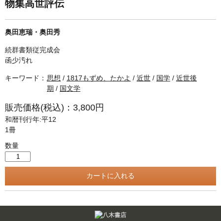
単行本◆日本語史
古書目録
物集高世評伝
単行本◆美術
奥田恵瑞・奥田秀
Ｗｅｂ版
続群書類従完成会
美本なし
函少汚れ
キーワード：
思想
/
1817もずめ、たかよ
/
近世
/
国学
/
近世後
期
/
国文学
販売価格(税込)：3,800円
和暦刊行年:平12
1冊
数量
Twitter
F