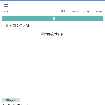
出版物
古書
画像がある商品のみ検索
（0点）
古書
出版物
古書
古書
>
国文学
>
近世
影印資料
書誌学・目録
翻刻資料
言語学
演劇資料
国語学
文学全集
国文学
近代雑誌複刻資料
国文学（近代）
単行本◆文学
古典芸能
単行本◆演劇
古典複製
単行本◆歴史
近代自筆物
単行本◆書誌
古典籍
在庫あり