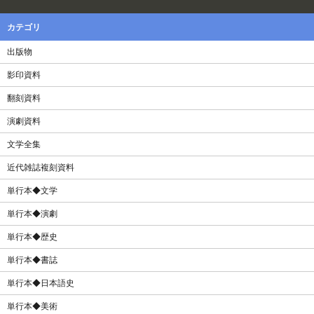
カテゴリ
出版物
影印資料
翻刻資料
演劇資料
文学全集
近代雑誌複刻資料
単行本◆文学
単行本◆演劇
単行本◆歴史
単行本◆書誌
単行本◆日本語史
単行本◆美術