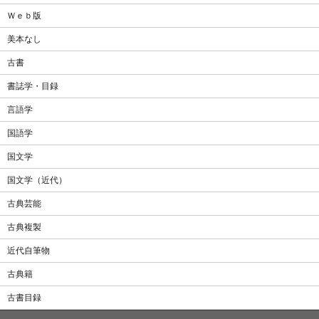
Ｗｅｂ版
美本なし
古書
書誌学・目録
言語学
国語学
国文学
国文学（近代）
古典芸能
古典複製
近代自筆物
古典籍
古書目録