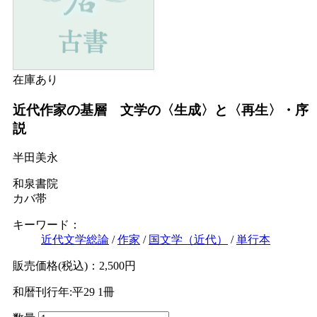
Ｗｅｂ版
美本なし
在庫あり
近代作家の基層 文学の〈生成〉と〈再生〉・序
説
半田美永
和泉書院
カバ帯
キーワード：
近代文学総論
/
作家
/
国文学（近代）
/
単行本
販売価格(税込)：2,500円
和暦刊行年:平29
1冊