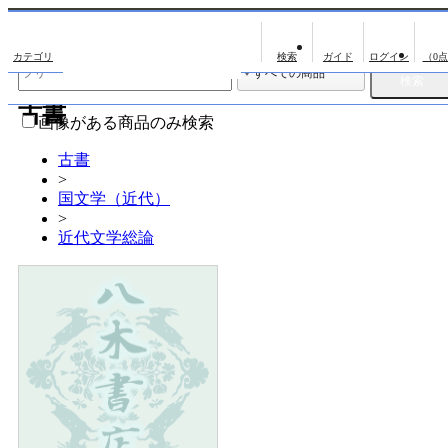
出版物
古書
（0
出版物
古書
影印資料
画像がある商品のみ検索
翻刻資料
古書
>
演劇資料
国文学（近代）
文学全集
>
近代文学総論
近代雑誌複刻資料
単行本◆文学
単行本◆演劇
単行本◆歴史
単行本◆書誌
単行本◆日本語史
単行本◆美術