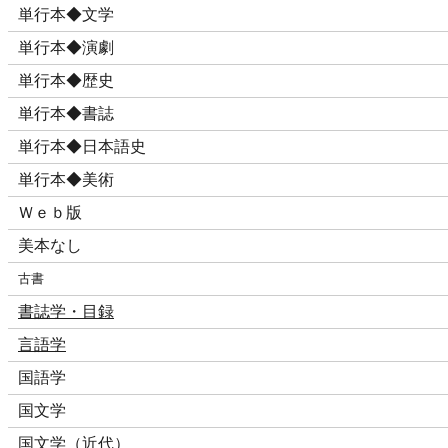
単行本◆文学
単行本◆演劇
単行本◆歴史
単行本◆書誌
単行本◆日本語史
単行本◆美術
Ｗｅｂ版
美本なし
古書
書誌学・目録
言語学
国語学
国文学
国文学（近代）