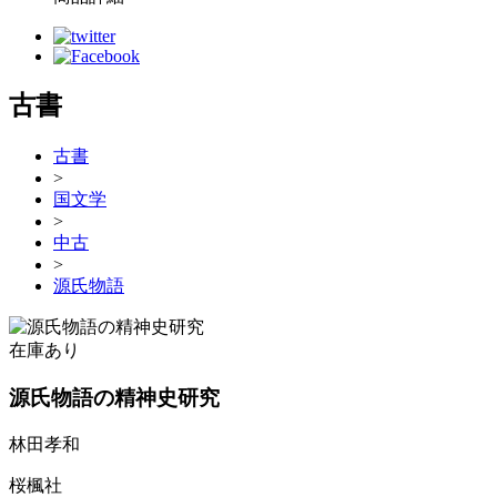
古書
古書
>
国文学
>
中古
>
源氏物語
在庫あり
源氏物語の精神史研究
林田孝和
桜楓社