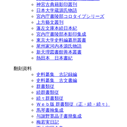
神宮古典籍影印叢刊
日本大学蔵源氏物語
宮内庁書陵部コロタイプシリーズ
上方藝文叢刊
蓬左文庫本続日本紀
宮内庁書陵部本影印集成
東京大学史料編纂所叢書
尾州家河内本源氏物語
新天理図書館善本叢書
熱田本 日本書紀
翻刻資料
史料纂集 古記録編
史料纂集 古文書編
群書類従
続群書類従
続々群書類従
Ｗｅｂ版 群書類従（正・続・続々）
馬琴書翰集成
与謝野寛晶子書簡集成
梅若実日記