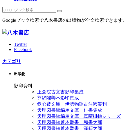
Googleブック検索で八木書店の出版物が全文検索できます。
Twitter
Facebook
カテゴリ
出版物
影印資料
正倉院古文書影印集成
尊経閣善本影印集成
鉄心斎文庫 伊勢物語古注釈叢刊
天理図書館綿屋文庫 俳書集成
天理図書館綿屋文庫 真蹟掛軸シリーズ
天理図書館善本叢書 和書之部
天理図書館善本叢書 漢籍之部