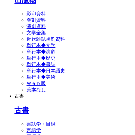
影印資料
翻刻資料
演劇資料
文学全集
近代雑誌複刻資料
単行本◆文学
単行本◆演劇
単行本◆歴史
単行本◆書誌
単行本◆日本語史
単行本◆美術
Ｗｅｂ版
美本なし
古書
古書
書誌学・目録
言語学