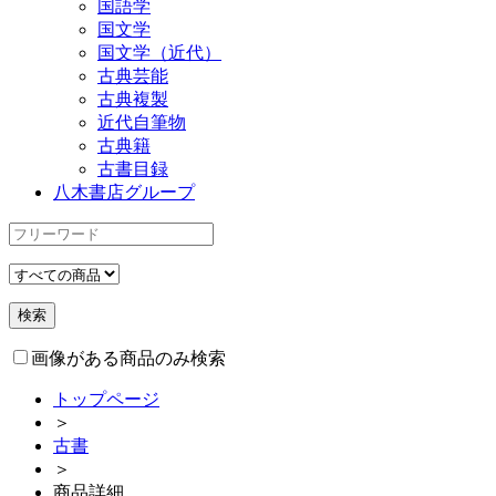
国語学
国文学
国文学（近代）
古典芸能
古典複製
近代自筆物
古典籍
古書目録
八木書店グループ
画像がある商品のみ検索
トップページ
＞
古書
＞
商品詳細