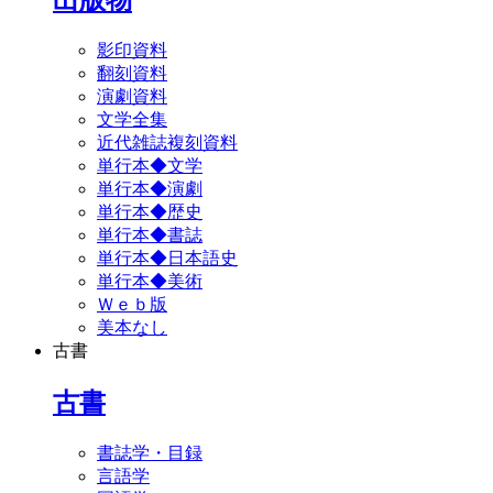
影印資料
翻刻資料
演劇資料
文学全集
近代雑誌複刻資料
単行本◆文学
単行本◆演劇
単行本◆歴史
単行本◆書誌
単行本◆日本語史
単行本◆美術
Ｗｅｂ版
美本なし
古書
古書
書誌学・目録
言語学