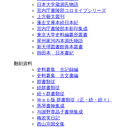
日本大学蔵源氏物語
宮内庁書陵部コロタイプシリーズ
上方藝文叢刊
蓬左文庫本続日本紀
宮内庁書陵部本影印集成
東京大学史料編纂所叢書
尾州家河内本源氏物語
新天理図書館善本叢書
熱田本 日本書紀
翻刻資料
史料纂集 古記録編
史料纂集 古文書編
群書類従
続群書類従
続々群書類従
Ｗｅｂ版 群書類従（正・続・続々）
馬琴書翰集成
与謝野寛晶子書簡集成
梅若実日記
西山宗因全集