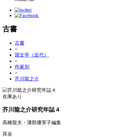
古書
古書
>
国文学（近代）
>
作家別
>
芥川龍之介
在庫あり
芥川龍之介研究年誌４
高橋龍夫・溝部優実子編集
其会