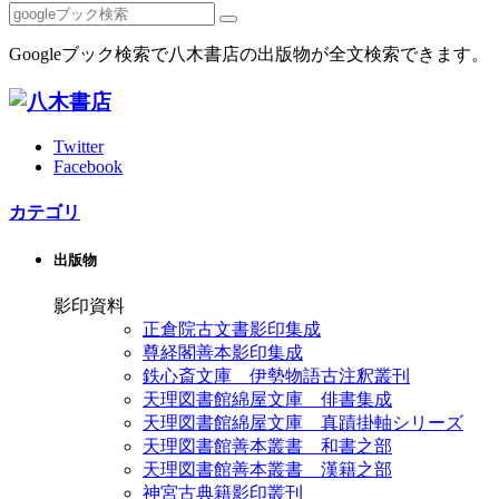
Googleブック検索で八木書店の出版物が全文検索できます。
Twitter
Facebook
カテゴリ
出版物
影印資料
正倉院古文書影印集成
尊経閣善本影印集成
鉄心斎文庫 伊勢物語古注釈叢刊
天理図書館綿屋文庫 俳書集成
天理図書館綿屋文庫 真蹟掛軸シリーズ
天理図書館善本叢書 和書之部
天理図書館善本叢書 漢籍之部
神宮古典籍影印叢刊