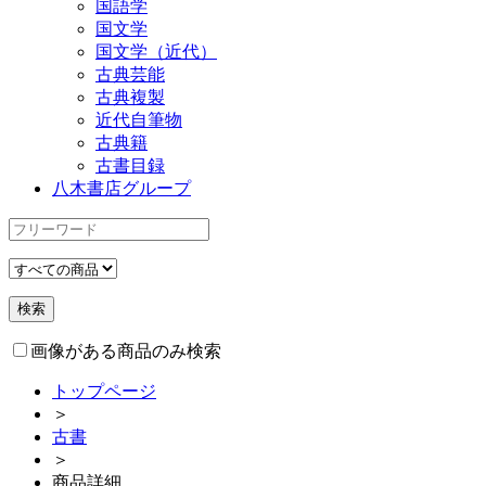
国語学
国文学
国文学（近代）
古典芸能
古典複製
近代自筆物
古典籍
古書目録
八木書店グループ
画像がある商品のみ検索
トップページ
＞
古書
＞
商品詳細