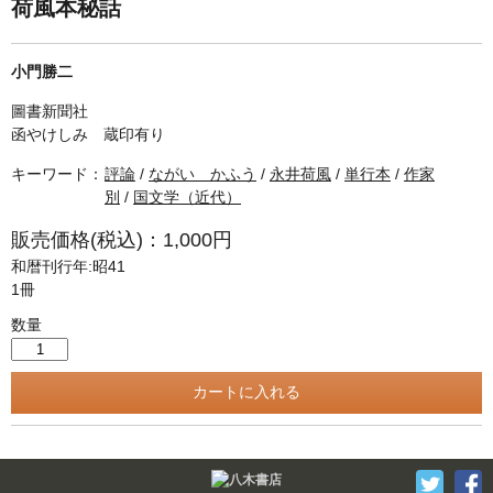
単行本◆日本語史
古書目録
荷風本秘話
単行本◆美術
小門勝二
Ｗｅｂ版
圖書新聞社
美本なし
函やけしみ 蔵印有り
キーワード：
評論
/
ながい かふう
/
永井荷風
/
単行本
/
作家
別
/
国文学（近代）
販売価格(税込)：1,000円
和暦刊行年:昭41
1冊
数量
Twitter
F