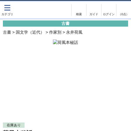
出版物
古書
画像がある商品のみ検索
（0点）
古書
出版物
古書
古書
>
国文学（近代）
>
作家別
>
永井荷風
影印資料
書誌学・目録
翻刻資料
言語学
演劇資料
国語学
文学全集
国文学
近代雑誌複刻資料
国文学（近代）
単行本◆文学
古典芸能
単行本◆演劇
古典複製
単行本◆歴史
近代自筆物
単行本◆書誌
古典籍
在庫あり