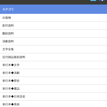
カテゴリ
出版物
影印資料
翻刻資料
演劇資料
文学全集
近代雑誌複刻資料
単行本◆文学
単行本◆演劇
単行本◆歴史
単行本◆書誌
単行本◆日本語史
単行本◆美術