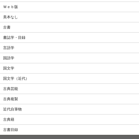
Ｗｅｂ版
美本なし
古書
書誌学・目録
言語学
国語学
国文学
国文学（近代）
古典芸能
古典複製
近代自筆物
古典籍
古書目録