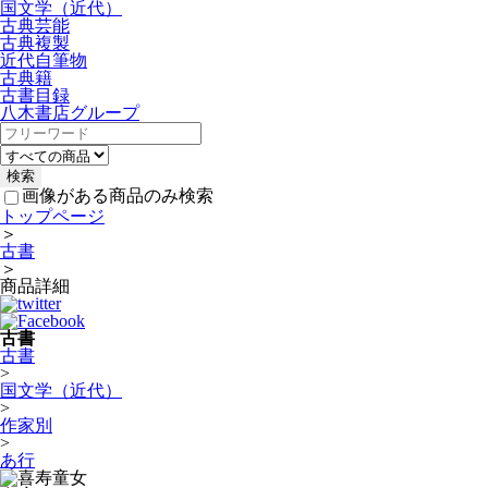
国文学（近代）
古典芸能
古典複製
近代自筆物
古典籍
古書目録
八木書店グループ
画像がある商品のみ検索
トップページ
＞
古書
＞
商品詳細
古書
古書
>
国文学（近代）
>
作家別
>
あ行