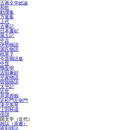
古典文学総論
和歌
勅撰集
万葉集
上代
古事記
日本書紀
風土記
中古
伊勢物語
源氏物語
枕草子
今昔物語集
中世
鴨長明
吉田兼好
平家物語
曽我物語
太平記
近世
井原西鶴
近松門左衛門
滝沢馬琴
上田秋成
俳諧
国文学（近代）
雑誌（原書）
複刻雑誌