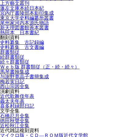
上方藝文叢刊
蓬左文庫本続日本紀
宮内庁書陵部本影印集成
東京大学史料編纂所叢書
尾州家河内本源氏物語
新天理図書館善本叢書
熱田本 日本書紀
翻刻資料
史料纂集 古記録編
史料纂集 古文書編
群書類従
続群書類従
続々群書類従
Ｗｅｂ版 群書類従（正・続・続々）
馬琴書翰集成
与謝野寛晶子書簡集成
梅若実日記
西山宗因全集
演劇資料
近代歌舞伎年表
義太夫年表
喜多村緑郎日記
文学全集
石橋忍月全集
徳田秋聲全集
近松秋江全集
近代雑誌複刻資料
マイクロ版・ＣＤ―ＲＯＭ版近代文学館