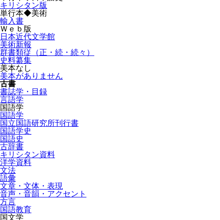
キリシタン版
単行本◆美術
輸入書
Ｗｅｂ版
日本近代文学館
美術新報
群書類従（正・続・続々）
史料纂集
美本なし
美本がありません
古書
書誌学・目録
言語学
国語学
国語学
国立国語研究所刊行書
国語学史
国語史
古辞書
キリシタン資料
洋学資料
文法
語彙
文章・文体・表現
音声・音韻・アクセント
方言
国語教育
国文学