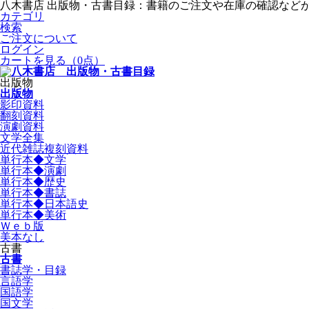
八木書店 出版物・古書目録：書籍のご注文や在庫の確認など
カテゴリ
検索
ご注文について
ログイン
カートを見る
（0点）
出版物
出版物
影印資料
翻刻資料
演劇資料
文学全集
近代雑誌複刻資料
単行本◆文学
単行本◆演劇
単行本◆歴史
単行本◆書誌
単行本◆日本語史
単行本◆美術
Ｗｅｂ版
美本なし
古書
古書
書誌学・目録
言語学
国語学
国文学