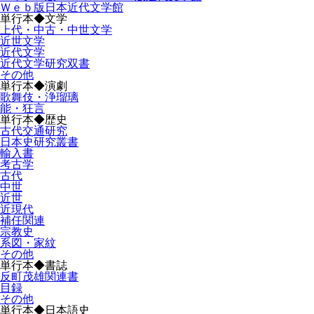
Ｗｅｂ版日本近代文学館
単行本◆文学
上代・中古・中世文学
近世文学
近代文学
近代文学研究双書
その他
単行本◆演劇
歌舞伎・浄瑠璃
能・狂言
単行本◆歴史
古代交通研究
日本史研究叢書
輸入書
考古学
古代
中世
近世
近現代
補任関連
宗教史
系図・家紋
その他
単行本◆書誌
反町茂雄関連書
目録
その他
単行本◆日本語史