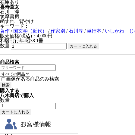
在庫あり
喜寿童女
石川 淳
筑摩書房
函すれ 背やけ
キーワード：
著作
/
国文学（近代）
/
作家別
/
石川淳
/
単行本
/
いしかわ じ
販売価格(税込)：4,000円
和暦刊行年:昭38
1冊
数量
商品検索
画像がある商品のみ検索
購入する
八木書店で購入
数量