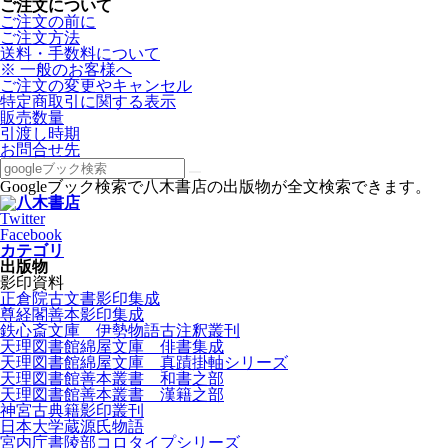
ご注文について
ご注文の前に
ご注文方法
送料・手数料について
※ 一般のお客様へ
ご注文の変更やキャンセル
特定商取引に関する表示
販売数量
引渡し時期
お問合せ先
Googleブック検索で八木書店の出版物が全文検索できます。
Twitter
Facebook
カテゴリ
出版物
影印資料
正倉院古文書影印集成
尊経閣善本影印集成
鉄心斎文庫 伊勢物語古注釈叢刊
天理図書館綿屋文庫 俳書集成
天理図書館綿屋文庫 真蹟掛軸シリーズ
天理図書館善本叢書 和書之部
天理図書館善本叢書 漢籍之部
神宮古典籍影印叢刊
日本大学蔵源氏物語
宮内庁書陵部コロタイプシリーズ