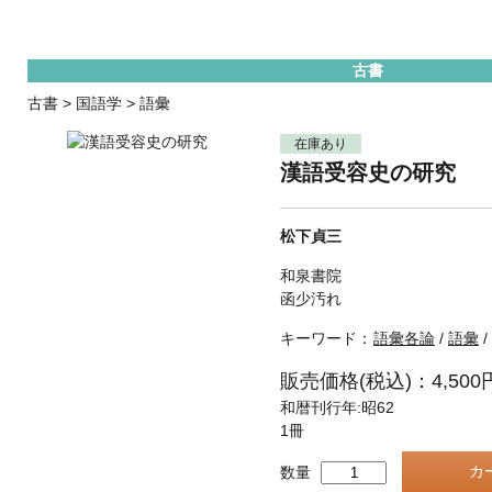
古書
古書
>
国語学
>
語彙
在庫あり
漢語受容史の研究
松下貞三
和泉書院
函少汚れ
キーワード：
語彙各論
/
語彙
/
販売価格(税込)：4,500
和暦刊行年:昭62
1冊
数量