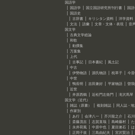
国語学
国語学
国立国語研究所刊行書
国語
国語史
古辞書
キリシタン資料
洋学資料
文法
語彙
文章・文体・表現
音
国文学
古典文学総論
和歌
勅撰集
万葉集
上代
古事記
日本書紀
風土記
中古
伊勢物語
源氏物語
枕草子
今昔
中世
鴨長明
吉田兼好
平家物語
曽我
近世
井原西鶴
近松門左衛門
滝沢馬琴
国文学（近代）
雑誌（原書）
複刻雑誌
同人誌・地
作家別
あ行
会津八一
芥川龍之介
石川
斎藤茂吉
志賀直哉
島崎藤村
た
永井荷風
中原中也
夏目漱石
は
正岡子規
三島由紀夫
宮沢賢治