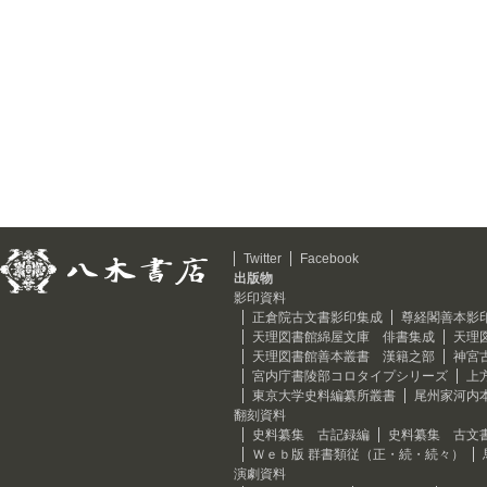
Twitter
Facebook
出版物
影印資料
正倉院古文書影印集成
尊経閣善本影
天理図書館綿屋文庫 俳書集成
天理
天理図書館善本叢書 漢籍之部
神宮
宮内庁書陵部コロタイプシリーズ
上
東京大学史料編纂所叢書
尾州家河内
翻刻資料
史料纂集 古記録編
史料纂集 古文
Ｗｅｂ版 群書類従（正・続・続々）
演劇資料