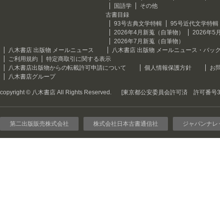
国語学
その他
古書目録
93号古典文学特輯
95号近代文学特輯
2026年4月新蒐（自筆物）
2026年
2026年7月新蒐（自筆物）
八木書店 出版物 メールニュース
八木書店 出版物 メールニュース・バッ
ご利用規約
特定商取引に関する表示
八木書店出版物からの転載許可申請について
個人情報保護方針
お
八木書店グループ
copyright © 八木書店 All Rights Reserved.
[東京都公安委員会許可済 許可番号301
第二出版販売株式会社
株式会社日本古書通信社
ジャパンナレ