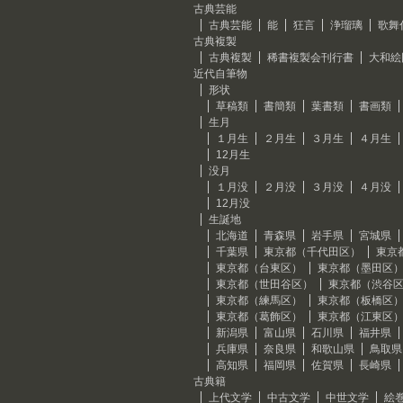
古典芸能
古典芸能
能
狂言
浄瑠璃
歌舞
古典複製
古典複製
稀書複製会刊行書
大和絵
近代自筆物
形状
草稿類
書簡類
葉書類
書画類
生月
１月生
２月生
３月生
４月生
12月生
没月
１月没
２月没
３月没
４月没
12月没
生誕地
北海道
青森県
岩手県
宮城県
千葉県
東京都（千代田区）
東京
東京都（台東区）
東京都（墨田区
東京都（世田谷区）
東京都（渋谷
東京都（練馬区）
東京都（板橋区
東京都（葛飾区）
東京都（江東区
新潟県
富山県
石川県
福井県
兵庫県
奈良県
和歌山県
鳥取県
高知県
福岡県
佐賀県
長崎県
古典籍
上代文学
中古文学
中世文学
絵