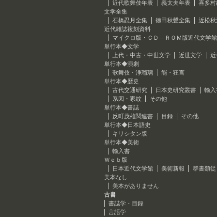
近代歌舞伎年表
義太夫年表
喜多村
文学全集
石橋忍月全集
徳田秋聲全集
近松秋
近代雑誌複刻資料
マイクロ版・ＣＤ―ＲＯＭ版近代文学館
単行本◆文学
上代・中古・中世文学
近世文学
近
単行本◆演劇
歌舞伎・浄瑠璃
能・狂言
単行本◆歴史
古代交通研究
日本史研究叢書
輸入
系図・家紋
その他
単行本◆書誌
反町茂雄関連書
目録
その他
単行本◆日本語史
キリシタン版
単行本◆美術
輸入書
Ｗｅｂ版
日本近代文学館
美術新報
群書類従
美本なし
美本がありません
古書
書誌学・目録
言語学