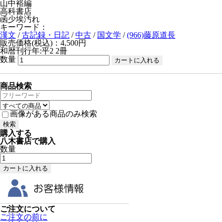
山中裕編
高科書店
函少埃汚れ
キーワード：
漢文
/
古記録・日記
/
中古
/
国文学
/
(966)藤原道長
販売価格(税込)：4,500円
和暦刊行年:平2
2冊
数量
商品検索
画像がある商品のみ検索
購入する
八木書店で購入
数量
ご注文について
ご注文の前に