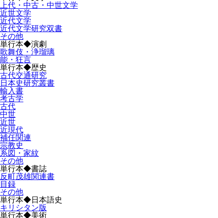
上代・中古・中世文学
近世文学
近代文学
近代文学研究双書
その他
単行本◆演劇
歌舞伎・浄瑠璃
能・狂言
単行本◆歴史
古代交通研究
日本史研究叢書
輸入書
考古学
古代
中世
近世
近現代
補任関連
宗教史
系図・家紋
その他
単行本◆書誌
反町茂雄関連書
目録
その他
単行本◆日本語史
キリシタン版
単行本◆美術