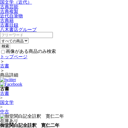
国文学（近代）
古典芸能
古典複製
近代自筆物
古典籍
古書目録
八木書店グループ
画像がある商品のみ検索
トップページ
＞
古書
＞
商品詳細
古書
古書
>
国文学
>
中古
在庫あり
御堂関白記全註釈 寛仁二年