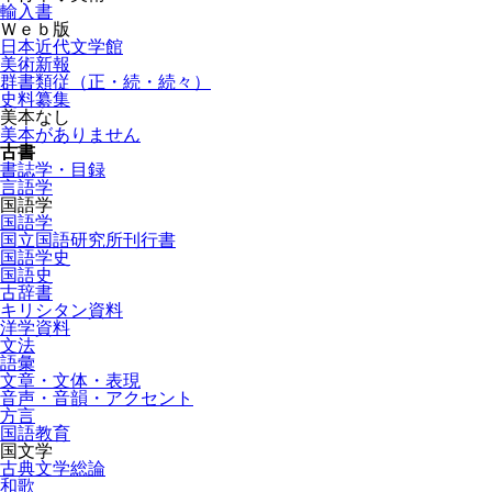
輸入書
Ｗｅｂ版
日本近代文学館
美術新報
群書類従（正・続・続々）
史料纂集
美本なし
美本がありません
古書
書誌学・目録
言語学
国語学
国語学
国立国語研究所刊行書
国語学史
国語史
古辞書
キリシタン資料
洋学資料
文法
語彙
文章・文体・表現
音声・音韻・アクセント
方言
国語教育
国文学
古典文学総論
和歌