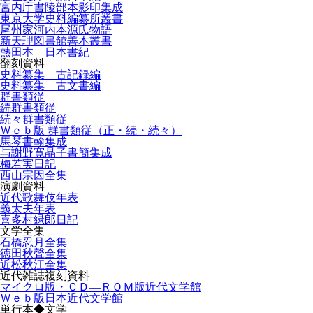
宮内庁書陵部本影印集成
東京大学史料編纂所叢書
尾州家河内本源氏物語
新天理図書館善本叢書
熱田本 日本書紀
翻刻資料
史料纂集 古記録編
史料纂集 古文書編
群書類従
続群書類従
続々群書類従
Ｗｅｂ版 群書類従（正・続・続々）
馬琴書翰集成
与謝野寛晶子書簡集成
梅若実日記
西山宗因全集
演劇資料
近代歌舞伎年表
義太夫年表
喜多村緑郎日記
文学全集
石橋忍月全集
徳田秋聲全集
近松秋江全集
近代雑誌複刻資料
マイクロ版・ＣＤ―ＲＯＭ版近代文学館
Ｗｅｂ版日本近代文学館
単行本◆文学