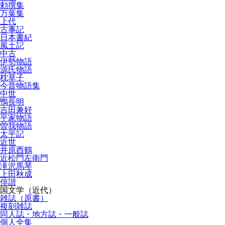
勅撰集
万葉集
上代
古事記
日本書紀
風土記
中古
伊勢物語
源氏物語
枕草子
今昔物語集
中世
鴨長明
吉田兼好
平家物語
曽我物語
太平記
近世
井原西鶴
近松門左衛門
滝沢馬琴
上田秋成
俳諧
国文学（近代）
雑誌（原書）
複刻雑誌
同人誌・地方誌・一般誌
個人全集