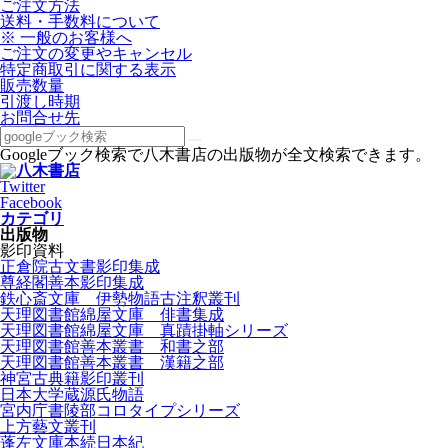
ご注文方法
送料・手数料について
※ 一般のお客様へ
ご注文の変更やキャンセル
特定商取引に関する表示
販売数量
引渡し時期
お問合せ先
Googleブック検索で八木書店の出版物が全文検索できます。
Twitter
Facebook
カテゴリ
出版物
影印資料
正倉院古文書影印集成
尊経閣善本影印集成
鉄心斎文庫 伊勢物語古注釈叢刊
天理図書館綿屋文庫 俳書集成
天理図書館綿屋文庫 真蹟掛軸シリーズ
天理図書館善本叢書 和書之部
天理図書館善本叢書 漢籍之部
神宮古典籍影印叢刊
日本大学蔵源氏物語
宮内庁書陵部コロタイプシリーズ
上方藝文叢刊
蓬左文庫本続日本紀