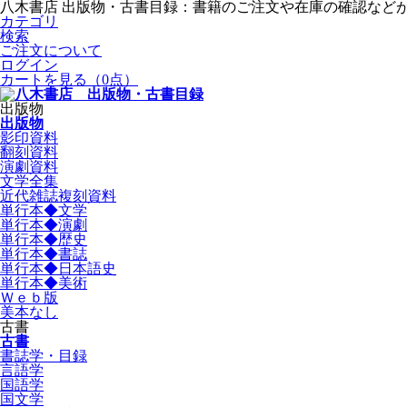
八木書店 出版物・古書目録：書籍のご注文や在庫の確認など
カテゴリ
検索
ご注文について
ログイン
カートを見る
（0点）
出版物
出版物
影印資料
翻刻資料
演劇資料
文学全集
近代雑誌複刻資料
単行本◆文学
単行本◆演劇
単行本◆歴史
単行本◆書誌
単行本◆日本語史
単行本◆美術
Ｗｅｂ版
美本なし
古書
古書
書誌学・目録
言語学
国語学
国文学