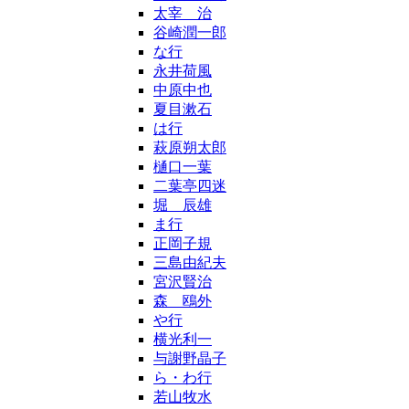
太宰 治
谷崎潤一郎
な行
永井荷風
中原中也
夏目漱石
は行
萩原朔太郎
樋口一葉
二葉亭四迷
堀 辰雄
ま行
正岡子規
三島由紀夫
宮沢賢治
森 鴎外
や行
横光利一
与謝野晶子
ら・わ行
若山牧水