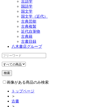
言語学
国語学
国文学
国文学（近代）
古典芸能
古典複製
近代自筆物
古典籍
古書目録
八木書店グループ
画像がある商品のみ検索
トップページ
＞
古書
＞