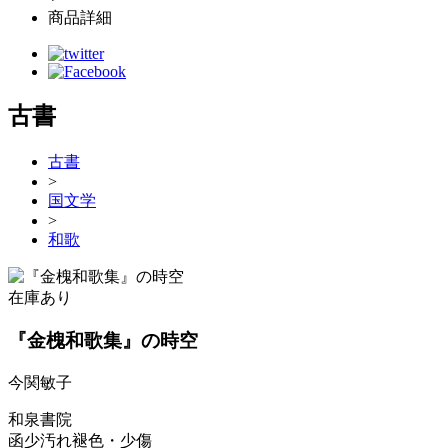
商品詳細
古書
古書
>
国文学
>
和歌
在庫あり
『金槐和歌集』の時空
今関敏子
和泉書院
函少汚れ褪色・少傷