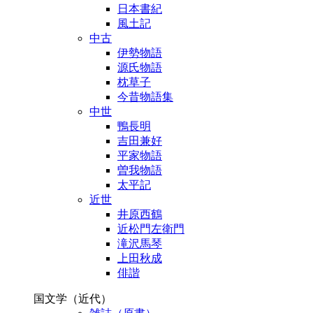
日本書紀
風土記
中古
伊勢物語
源氏物語
枕草子
今昔物語集
中世
鴨長明
吉田兼好
平家物語
曽我物語
太平記
近世
井原西鶴
近松門左衛門
滝沢馬琴
上田秋成
俳諧
国文学（近代）