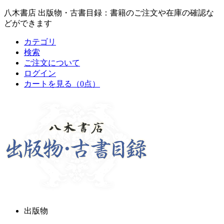
八木書店 出版物・古書目録：書籍のご注文や在庫の確認な
どができます
カテゴリ
検索
ご注文について
ログイン
カートを見る
（0点）
出版物