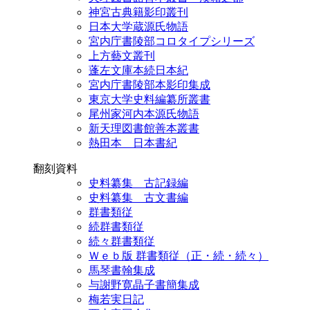
神宮古典籍影印叢刊
日本大学蔵源氏物語
宮内庁書陵部コロタイプシリーズ
上方藝文叢刊
蓬左文庫本続日本紀
宮内庁書陵部本影印集成
東京大学史料編纂所叢書
尾州家河内本源氏物語
新天理図書館善本叢書
熱田本 日本書紀
翻刻資料
史料纂集 古記録編
史料纂集 古文書編
群書類従
続群書類従
続々群書類従
Ｗｅｂ版 群書類従（正・続・続々）
馬琴書翰集成
与謝野寛晶子書簡集成
梅若実日記