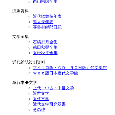
西山宗因全集
演劇資料
近代歌舞伎年表
義太夫年表
喜多村緑郎日記
文学全集
石橋忍月全集
徳田秋聲全集
近松秋江全集
近代雑誌複刻資料
マイクロ版・ＣＤ―ＲＯＭ版近代文学館
Ｗｅｂ版日本近代文学館
単行本◆文学
上代・中古・中世文学
近世文学
近代文学
近代文学研究双書
その他