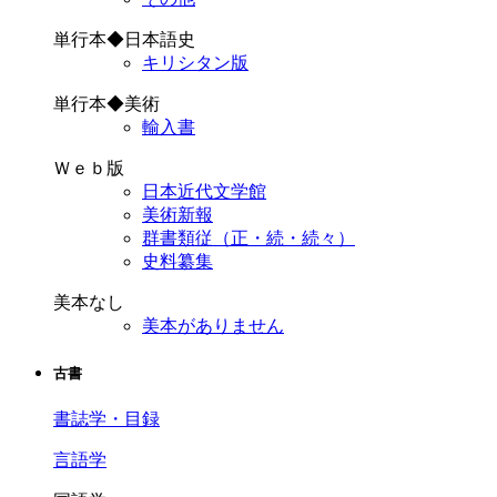
単行本◆日本語史
キリシタン版
単行本◆美術
輸入書
Ｗｅｂ版
日本近代文学館
美術新報
群書類従（正・続・続々）
史料纂集
美本なし
美本がありません
古書
書誌学・目録
言語学