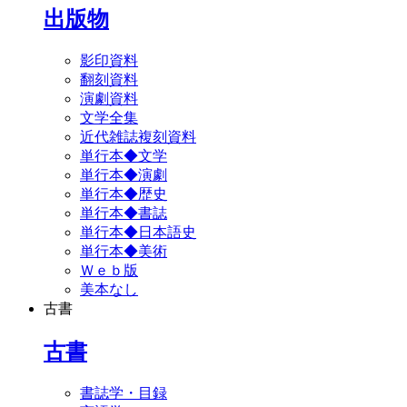
出版物
影印資料
翻刻資料
演劇資料
文学全集
近代雑誌複刻資料
単行本◆文学
単行本◆演劇
単行本◆歴史
単行本◆書誌
単行本◆日本語史
単行本◆美術
Ｗｅｂ版
美本なし
古書
古書
書誌学・目録