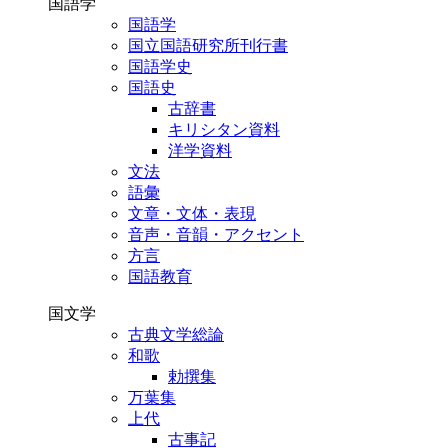
国語学
国語学
国立国語研究所刊行書
国語学史
国語史
古辞書
キリシタン資料
洋学資料
文法
語彙
文章・文体・表現
音声・音韻・アクセント
方言
国語教育
国文学
古典文学総論
和歌
勅撰集
万葉集
上代
古事記