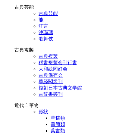
古典芸能
古典芸能
能
狂言
浄瑠璃
歌舞伎
古典複製
古典複製
稀書複製会刊行書
大和絵同好会
古典保存会
尊経閣叢刊
複刻日本古典文学館
古辞書叢刊
近代自筆物
形状
草稿類
書簡類
葉書類