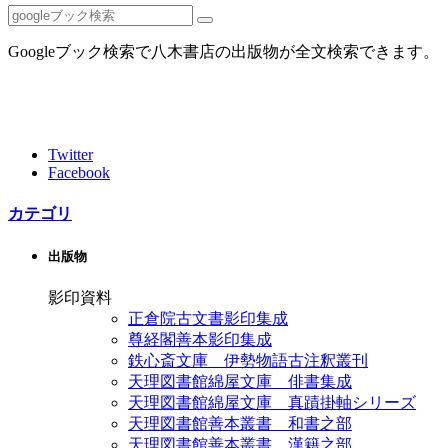
Googleブック検索で八木書店の出版物が全文検索できます。
Twitter
Facebook
カテゴリ
出版物
影印資料
正倉院古文書影印集成
尊経閣善本影印集成
鉄心斎文庫 伊勢物語古注釈叢刊
天理図書館綿屋文庫 俳書集成
天理図書館綿屋文庫 真蹟掛軸シリーズ
天理図書館善本叢書 和書之部
天理図書館善本叢書 漢籍之部