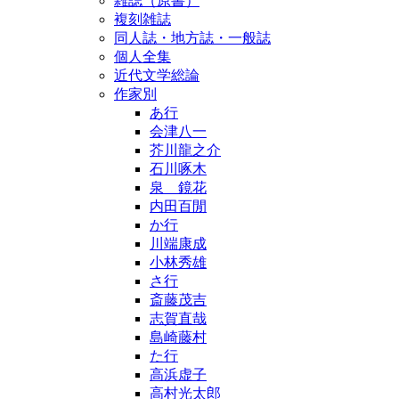
雑誌（原書）
複刻雑誌
同人誌・地方誌・一般誌
個人全集
近代文学総論
作家別
あ行
会津八一
芥川龍之介
石川啄木
泉 鏡花
内田百閒
か行
川端康成
小林秀雄
さ行
斎藤茂吉
志賀直哉
島崎藤村
た行
高浜虚子
高村光太郎