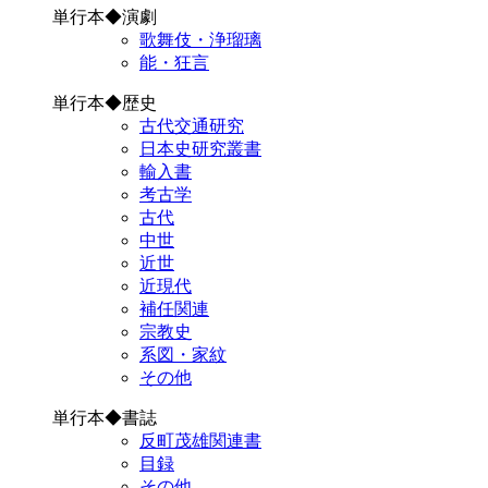
単行本◆演劇
歌舞伎・浄瑠璃
能・狂言
単行本◆歴史
古代交通研究
日本史研究叢書
輸入書
考古学
古代
中世
近世
近現代
補任関連
宗教史
系図・家紋
その他
単行本◆書誌
反町茂雄関連書
目録
その他