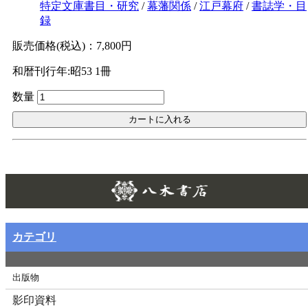
特定文庫書目・研究
/
幕藩関係
/
江戸幕府
/
書誌学・目
録
Ｗｅｂ版
美本なし
販売価格(税込)：7,800円
和暦刊行年:昭53
1冊
数量
Twitt
カテゴリ
出版物
影印資料