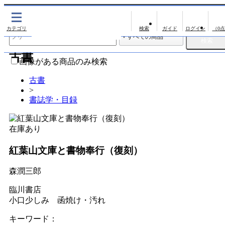
出版物
古書
（0
出版物
古書
影印資料
画像がある商品のみ検索
翻刻資料
古書
>
演劇資料
書誌学・目録
文学全集
近代雑誌複刻資料
在庫あり
単行本◆文学
紅葉山文庫と書物奉行（復刻）
単行本◆演劇
森潤三郎
単行本◆歴史
臨川書店
単行本◆書誌
小口少しみ 函焼け・汚れ
単行本◆日本語史
キーワード：
単行本◆美術