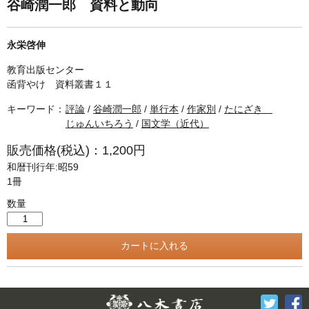
単行本◆日本語史
古書目録
谷崎潤一郎 資料と動向
単行本◆美術
永栄啓伸
Ｗｅｂ版
教育出版センター
美本なし
函背やけ 資料叢書１１
キーワード：
評論
/
谷崎潤一郎
/
単行本
/
作家別
/
たにざき
じゅんいちろう
/
国文学（近代）
販売価格(税込)：1,200円
和暦刊行年:昭59
1冊
数量
Twitter
F