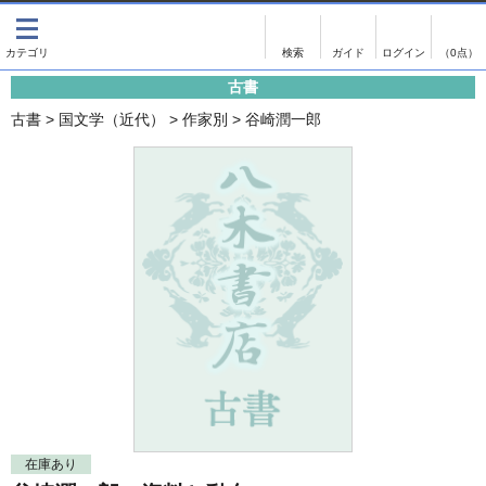
出版物
古書
画像がある商品のみ検索
（0点）
古書
出版物
古書
古書
>
国文学（近代）
>
作家別
>
谷崎潤一郎
影印資料
書誌学・目録
翻刻資料
言語学
演劇資料
国語学
文学全集
国文学
近代雑誌複刻資料
国文学（近代）
単行本◆文学
古典芸能
単行本◆演劇
古典複製
単行本◆歴史
近代自筆物
単行本◆書誌
古典籍
在庫あり