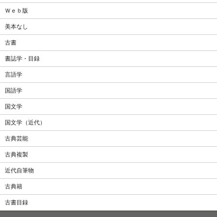
Ｗｅｂ版
美本なし
古書
書誌学・目録
言語学
国語学
国文学
国文学（近代）
古典芸能
古典複製
近代自筆物
古典籍
古書目録