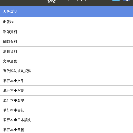
カテゴリ
出版物
影印資料
翻刻資料
演劇資料
文学全集
近代雑誌複刻資料
単行本◆文学
単行本◆演劇
単行本◆歴史
単行本◆書誌
単行本◆日本語史
単行本◆美術