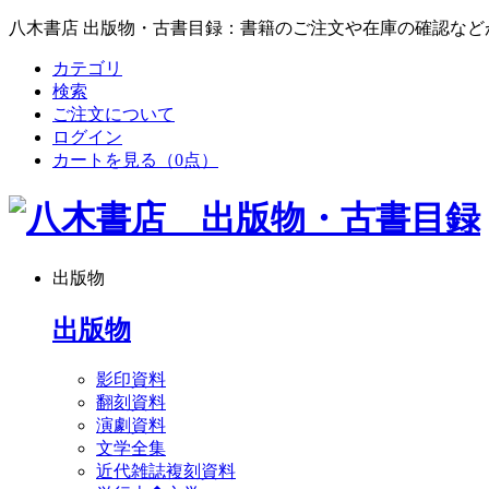
八木書店 出版物・古書目録：書籍のご注文や在庫の確認など
カテゴリ
検索
ご注文について
ログイン
カートを見る
（0点）
出版物
出版物
影印資料
翻刻資料
演劇資料
文学全集
近代雑誌複刻資料