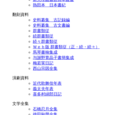
熱田本 日本書紀
翻刻資料
史料纂集 古記録編
史料纂集 古文書編
群書類従
続群書類従
続々群書類従
Ｗｅｂ版 群書類従（正・続・続々）
馬琴書翰集成
与謝野寛晶子書簡集成
梅若実日記
西山宗因全集
演劇資料
近代歌舞伎年表
義太夫年表
喜多村緑郎日記
文学全集
石橋忍月全集
徳田秋聲全集