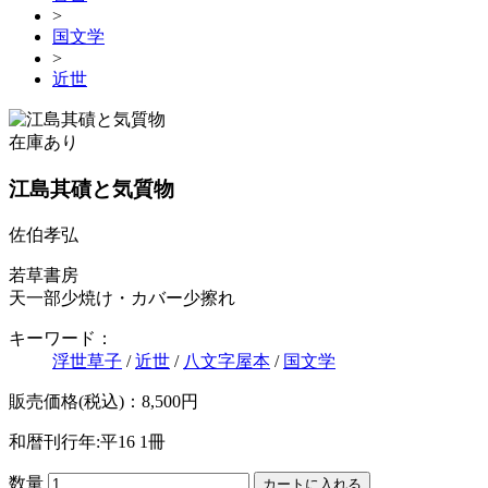
>
国文学
>
近世
在庫あり
江島其磧と気質物
佐伯孝弘
若草書房
天一部少焼け・カバー少擦れ
キーワード：
浮世草子
/
近世
/
八文字屋本
/
国文学
販売価格(税込)：8,500円
和暦刊行年:平16
1冊
数量