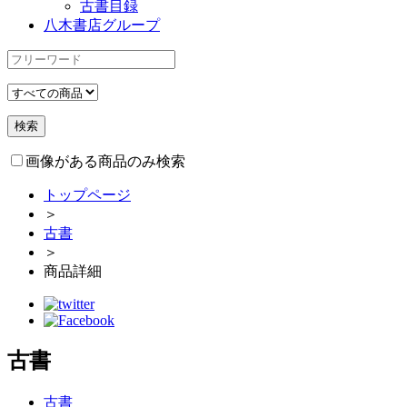
古書目録
八木書店グループ
画像がある商品のみ検索
トップページ
＞
古書
＞
商品詳細
古書
古書