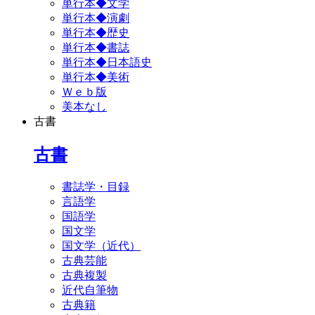
単行本◆文学
単行本◆演劇
単行本◆歴史
単行本◆書誌
単行本◆日本語史
単行本◆美術
Ｗｅｂ版
美本なし
古書
古書
書誌学・目録
言語学
国語学
国文学
国文学（近代）
古典芸能
古典複製
近代自筆物
古典籍