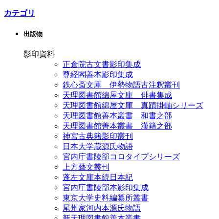
カテゴリ
出版物
影印資料
正倉院古文書影印集成
尊経閣善本影印集成
鉄心斎文庫 伊勢物語古注釈叢刊
天理図書館綿屋文庫 俳書集成
天理図書館綿屋文庫 真蹟掛軸シリーズ
天理図書館善本叢書 和書之部
天理図書館善本叢書 漢籍之部
神宮古典籍影印叢刊
日本大学蔵源氏物語
宮内庁書陵部コロタイプシリーズ
上方藝文叢刊
蓬左文庫本続日本紀
宮内庁書陵部本影印集成
東京大学史料編纂所叢書
尾州家河内本源氏物語
新天理図書館善本叢書