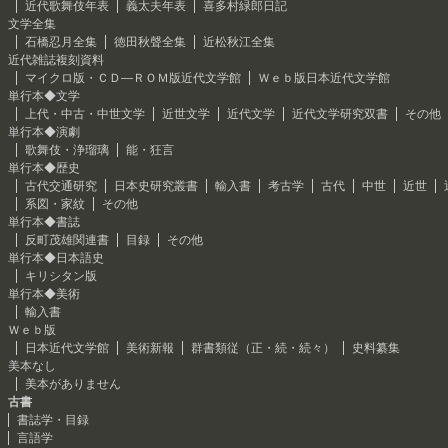
近代歌舞伎年表
義太夫年表
喜多村緑郎日記
文学全集
石橋忍月全集
徳田秋聲全集
近松秋江全集
近代雑誌複刻資料
マイクロ版・ＣＤ―ＲＯＭ版近代文学館
Ｗｅｂ版日本近代文学館
単行本◆文学
上代・中古・中世文学
近世文学
近代文学
近代文学研究双書
その他
単行本◆演劇
歌舞伎・浄瑠璃
能・狂言
単行本◆歴史
古代交通研究
日本史研究叢書
輸入書
考古学
古代
中世
近世
系図・家紋
その他
単行本◆書誌
反町茂雄関連書
目録
その他
単行本◆日本語史
キリシタン版
単行本◆美術
輸入書
Ｗｅｂ版
日本近代文学館
美術新報
群書類従（正・続・続々）
史料纂集
美本なし
美本がありません
古書
書誌学・目録
言語学