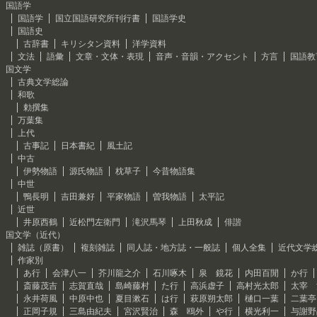
国語学
国語学
国立国語研究所刊行書
国語学史
国語史
古辞書
キリシタン資料
洋学資料
文法
語彙
文章・文体・表現
音声・音韻・アクセント
方言
国語教
国文学
古典文学総論
和歌
勅撰集
万葉集
上代
古事記
日本書紀
風土記
中古
伊勢物語
源氏物語
枕草子
今昔物語集
中世
鴨長明
吉田兼好
平家物語
曽我物語
太平記
近世
井原西鶴
近松門左衛門
滝沢馬琴
上田秋成
俳諧
国文学（近代）
雑誌（原書）
複刻雑誌
同人誌・地方誌・一般誌
個人全集
近代文学
作家別
あ行
会津八一
芥川龍之介
石川啄木
泉 鏡花
内田百閒
か行
斎藤茂吉
志賀直哉
島崎藤村
た行
高浜虚子
高村光太郎
太宰 
永井荷風
中原中也
夏目漱石
は行
萩原朔太郎
樋口一葉
二葉亭
正岡子規
三島由紀夫
宮沢賢治
森 鴎外
や行
横光利一
与謝野