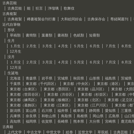
古典芸能
古典芸能
能
狂言
浄瑠璃
歌舞伎
古典複製
古典複製
稀書複製会刊行書
大和絵同好会
古典保存会
尊経閣叢刊
近代自筆物
形状
草稿類
書簡類
葉書類
書画類
色紙類
短冊類
生月
１月生
２月生
３月生
４月生
５月生
６月生
７月生
８月生
12月生
没月
１月没
２月没
３月没
４月没
５月没
６月没
７月没
８月没
12月没
生誕地
北海道
青森県
岩手県
宮城県
秋田県
山形県
福島県
茨城県
千葉県
東京都（千代田区）
東京都（中央区）
東京都（港区）
東
東京都（台東区）
東京都（墨田区）
東京都（品川区）
東京都（大田
東京都（世田谷区）
東京都（渋谷区）
東京都（杉並区）
東京都（中
東京都（練馬区）
東京都（板橋区）
東京都（北区）
東京都（足立区
東京都（葛飾区）
東京都（江東区）
東京都（江戸川区）
東京都（都
新潟県
富山県
石川県
福井県
岐阜県
静岡県
愛知県
三重県
兵庫県
奈良県
和歌山県
鳥取県
島根県
岡山県
広島県
山口
高知県
福岡県
佐賀県
長崎県
熊本県
大分県
宮崎県
鹿児島
古典籍
上代文学
中古文学
中世文学
絵巻
近世文学
草双紙
古典芸能