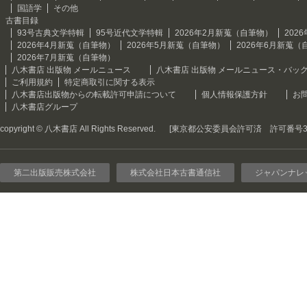
国語学
その他
古書目録
93号古典文学特輯
95号近代文学特輯
2026年2月新蒐（自筆物）
202
2026年4月新蒐（自筆物）
2026年5月新蒐（自筆物）
2026年6月新蒐（
2026年7月新蒐（自筆物）
八木書店 出版物 メールニュース
八木書店 出版物 メールニュース・バッ
ご利用規約
特定商取引に関する表示
八木書店出版物からの転載許可申請について
個人情報保護方針
お
八木書店グループ
copyright © 八木書店 All Rights Reserved.
[東京都公安委員会許可済 許可番号301
第二出版販売株式会社
株式会社日本古書通信社
ジャパンナレ