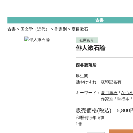
古書
古書
>
国文学（近代）
>
作家別
>
夏目漱石
在庫あり
俳人漱石論
西谷碧落居
厚生閣
函やけすれ 蔵印記名有
キーワード：
夏目漱石
/
なつ
作家別
/
単行本
/
販売価格(税込)：5,800
和暦刊行年:昭6
1冊