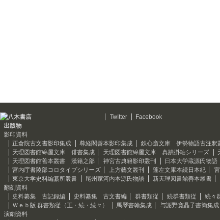
Twitter
Facebook
出版物
影印資料
正倉院古文書影印集成
尊経閣善本影印集成
鉄心斎文庫 伊勢物語古注釈
天理図書館綿屋文庫 俳書集成
天理図書館綿屋文庫 真蹟掛軸シリーズ
天理図書館善本叢書 漢籍之部
神宮古典籍影印叢刊
日本大学蔵源氏物語
宮内庁書陵部コロタイプシリーズ
上方藝文叢刊
蓬左文庫本続日本紀
宮
東京大学史料編纂所叢書
尾州家河内本源氏物語
新天理図書館善本叢書
翻刻資料
史料纂集 古記録編
史料纂集 古文書編
群書類従
続群書類従
続々
Ｗｅｂ版 群書類従（正・続・続々）
馬琴書翰集成
与謝野寛晶子書簡集成
演劇資料