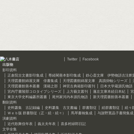
Twitter
Facebook
出版物
影印資料
正倉院古文書影印集成
尊経閣善本影印集成
鉄心斎文庫 伊勢物語古注釈
天理図書館綿屋文庫 俳書集成
天理図書館綿屋文庫 真蹟掛軸シリーズ
天理図書館善本叢書 漢籍之部
神宮古典籍影印叢刊
日本大学蔵源氏物語
宮内庁書陵部コロタイプシリーズ
上方藝文叢刊
蓬左文庫本続日本紀
宮
東京大学史料編纂所叢書
尾州家河内本源氏物語
新天理図書館善本叢書
翻刻資料
史料纂集 古記録編
史料纂集 古文書編
群書類従
続群書類従
続々
Ｗｅｂ版 群書類従（正・続・続々）
馬琴書翰集成
与謝野寛晶子書簡集成
演劇資料
近代歌舞伎年表
義太夫年表
喜多村緑郎日記
文学全集