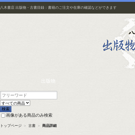
八木書店 出版物・古書目録：書籍のご注文や在庫の確認などができます
出版物
画像がある商品のみ検索
トップページ
＞
古書
＞
商品詳細