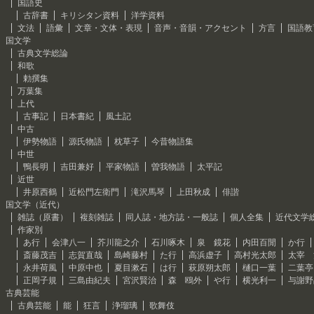
国語史
古辞書
キリシタン資料
洋学資料
文法
語彙
文章・文体・表現
音声・音韻・アクセント
方言
国語教
国文学
古典文学総論
和歌
勅撰集
万葉集
上代
古事記
日本書紀
風土記
中古
伊勢物語
源氏物語
枕草子
今昔物語集
中世
鴨長明
吉田兼好
平家物語
曽我物語
太平記
近世
井原西鶴
近松門左衛門
滝沢馬琴
上田秋成
俳諧
国文学（近代）
雑誌（原書）
複刻雑誌
同人誌・地方誌・一般誌
個人全集
近代文学
作家別
あ行
会津八一
芥川龍之介
石川啄木
泉 鏡花
内田百閒
か行
斎藤茂吉
志賀直哉
島崎藤村
た行
高浜虚子
高村光太郎
太宰 
永井荷風
中原中也
夏目漱石
は行
萩原朔太郎
樋口一葉
二葉亭
正岡子規
三島由紀夫
宮沢賢治
森 鴎外
や行
横光利一
与謝野
古典芸能
古典芸能
能
狂言
浄瑠璃
歌舞伎