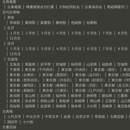
古典複製
古典複製
稀書複製会刊行書
大和絵同好会
古典保存会
尊経閣叢刊
近代自筆物
形状
草稿類
書簡類
葉書類
書画類
色紙類
短冊類
生月
１月生
２月生
３月生
４月生
５月生
６月生
７月生
８月生
12月生
没月
１月没
２月没
３月没
４月没
５月没
６月没
７月没
８月没
12月没
生誕地
北海道
青森県
岩手県
宮城県
秋田県
山形県
福島県
茨城県
千葉県
東京都（千代田区）
東京都（中央区）
東京都（港区）
東
東京都（台東区）
東京都（墨田区）
東京都（品川区）
東京都（大田
東京都（世田谷区）
東京都（渋谷区）
東京都（杉並区）
東京都（中
東京都（練馬区）
東京都（板橋区）
東京都（北区）
東京都（足立区
東京都（葛飾区）
東京都（江東区）
東京都（江戸川区）
東京都（都
新潟県
富山県
石川県
福井県
岐阜県
静岡県
愛知県
三重県
兵庫県
奈良県
和歌山県
鳥取県
島根県
岡山県
広島県
山口
高知県
福岡県
佐賀県
長崎県
熊本県
大分県
宮崎県
鹿児島
古典籍
上代文学
中古文学
中世文学
絵巻
近世文学
草双紙
古典芸能
国語学
その他
古書目録