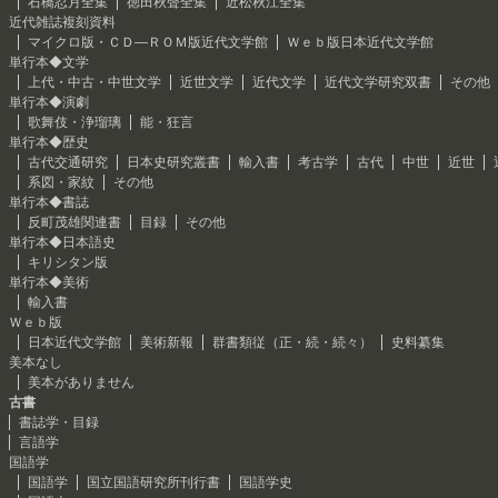
石橋忍月全集
徳田秋聲全集
近松秋江全集
近代雑誌複刻資料
マイクロ版・ＣＤ―ＲＯＭ版近代文学館
Ｗｅｂ版日本近代文学館
単行本◆文学
上代・中古・中世文学
近世文学
近代文学
近代文学研究双書
その他
単行本◆演劇
歌舞伎・浄瑠璃
能・狂言
単行本◆歴史
古代交通研究
日本史研究叢書
輸入書
考古学
古代
中世
近世
系図・家紋
その他
単行本◆書誌
反町茂雄関連書
目録
その他
単行本◆日本語史
キリシタン版
単行本◆美術
輸入書
Ｗｅｂ版
日本近代文学館
美術新報
群書類従（正・続・続々）
史料纂集
美本なし
美本がありません
古書
書誌学・目録
言語学
国語学
国語学
国立国語研究所刊行書
国語学史