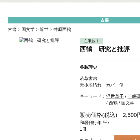
古書
古書
>
国文学
>
近世
>
井原西鶴
在庫あり
西鶴 研究と批評
谷脇理史
若草書房
天少埃汚れ・カバー傷
キーワード：
浮世草子
/
一般
/
西鶴
/
国文学
販売価格(税込)：2,500
和暦刊行年:平7
1冊