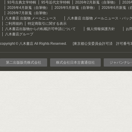
93号古典文学特輯
95号近代文学特輯
2026年2月新蒐（自筆物）
202
2026年4月新蒐（自筆物）
2026年5月新蒐（自筆物）
2026年6月新蒐（
2026年7月新蒐（自筆物）
八木書店 出版物 メールニュース
八木書店 出版物 メールニュース・バッ
ご利用規約
特定商取引に関する表示
八木書店出版物からの転載許可申請について
個人情報保護方針
お
八木書店グループ
copyright © 八木書店 All Rights Reserved.
[東京都公安委員会許可済 許可番号301
第二出版販売株式会社
株式会社日本古書通信社
ジャパンナレ