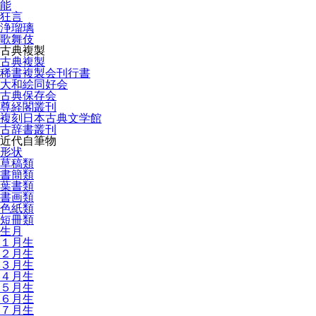
能
狂言
浄瑠璃
歌舞伎
古典複製
古典複製
稀書複製会刊行書
大和絵同好会
古典保存会
尊経閣叢刊
複刻日本古典文学館
古辞書叢刊
近代自筆物
形状
草稿類
書簡類
葉書類
書画類
色紙類
短冊類
生月
１月生
２月生
３月生
４月生
５月生
６月生
７月生