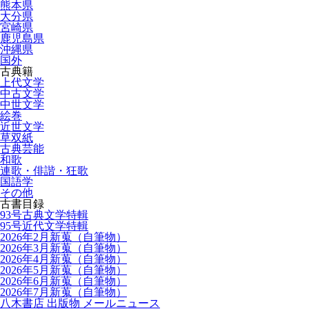
熊本県
大分県
宮崎県
鹿児島県
沖縄県
国外
古典籍
上代文学
中古文学
中世文学
絵巻
近世文学
草双紙
古典芸能
和歌
連歌・俳諧・狂歌
国語学
その他
古書目録
93号古典文学特輯
95号近代文学特輯
2026年2月新蒐（自筆物）
2026年3月新蒐（自筆物）
2026年4月新蒐（自筆物）
2026年5月新蒐（自筆物）
2026年6月新蒐（自筆物）
2026年7月新蒐（自筆物）
八木書店 出版物 メールニュース