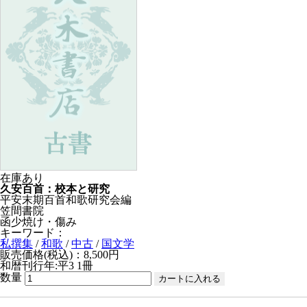
在庫あり
久安百首：校本と研究
平安末期百首和歌研究会編
笠間書院
函少焼け・傷み
キーワード：
私撰集
/
和歌
/
中古
/
国文学
販売価格(税込)：8,500円
和暦刊行年:平3
1冊
数量