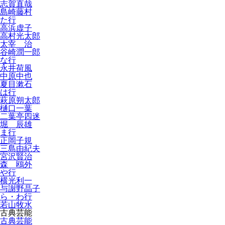
志賀直哉
島崎藤村
た行
高浜虚子
高村光太郎
太宰 治
谷崎潤一郎
な行
永井荷風
中原中也
夏目漱石
は行
萩原朔太郎
樋口一葉
二葉亭四迷
堀 辰雄
ま行
正岡子規
三島由紀夫
宮沢賢治
森 鴎外
や行
横光利一
与謝野晶子
ら・わ行
若山牧水
古典芸能
古典芸能