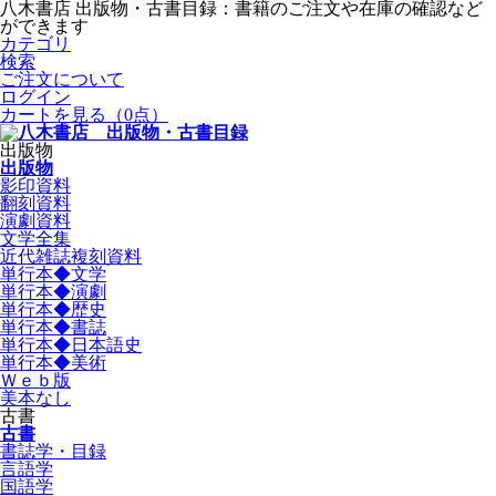
八木書店 出版物・古書目録：書籍のご注文や在庫の確認など
ができます
カテゴリ
検索
ご注文について
ログイン
カートを見る
（0点）
出版物
出版物
影印資料
翻刻資料
演劇資料
文学全集
近代雑誌複刻資料
単行本◆文学
単行本◆演劇
単行本◆歴史
単行本◆書誌
単行本◆日本語史
単行本◆美術
Ｗｅｂ版
美本なし
古書
古書
書誌学・目録
言語学
国語学