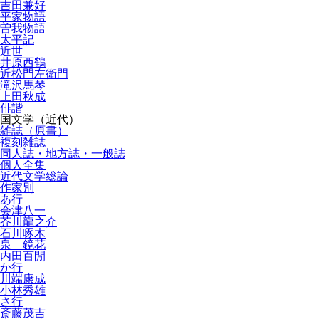
吉田兼好
平家物語
曽我物語
太平記
近世
井原西鶴
近松門左衛門
滝沢馬琴
上田秋成
俳諧
国文学（近代）
雑誌（原書）
複刻雑誌
同人誌・地方誌・一般誌
個人全集
近代文学総論
作家別
あ行
会津八一
芥川龍之介
石川啄木
泉 鏡花
内田百閒
か行
川端康成
小林秀雄
さ行
斎藤茂吉