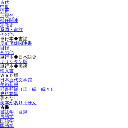
古代
中世
近世
近現代
補任関連
宗教史
系図・家紋
その他
単行本◆書誌
反町茂雄関連書
目録
その他
単行本◆日本語史
キリシタン版
単行本◆美術
輸入書
Ｗｅｂ版
日本近代文学館
美術新報
群書類従（正・続・続々）
史料纂集
美本なし
美本がありません
古書
書誌学・目録
言語学
国語学
国語学