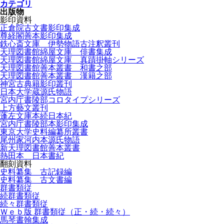
カテゴリ
出版物
影印資料
正倉院古文書影印集成
尊経閣善本影印集成
鉄心斎文庫 伊勢物語古注釈叢刊
天理図書館綿屋文庫 俳書集成
天理図書館綿屋文庫 真蹟掛軸シリーズ
天理図書館善本叢書 和書之部
天理図書館善本叢書 漢籍之部
神宮古典籍影印叢刊
日本大学蔵源氏物語
宮内庁書陵部コロタイプシリーズ
上方藝文叢刊
蓬左文庫本続日本紀
宮内庁書陵部本影印集成
東京大学史料編纂所叢書
尾州家河内本源氏物語
新天理図書館善本叢書
熱田本 日本書紀
翻刻資料
史料纂集 古記録編
史料纂集 古文書編
群書類従
続群書類従
続々群書類従
Ｗｅｂ版 群書類従（正・続・続々）
馬琴書翰集成