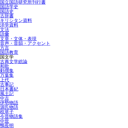
国立国語研究所刊行書
国語学史
国語史
古辞書
キリシタン資料
洋学資料
文法
語彙
文章・文体・表現
音声・音韻・アクセント
方言
国語教育
国文学
古典文学総論
和歌
勅撰集
万葉集
上代
古事記
日本書紀
風土記
中古
伊勢物語
源氏物語
枕草子
今昔物語集
中世
鴨長明