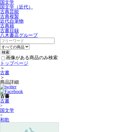
国文学
国文学（近代）
古典芸能
古典複製
近代自筆物
古典籍
古書目録
八木書店グループ
画像がある商品のみ検索
トップページ
＞
古書
＞
商品詳細
古書
古書
>
国文学
>
和歌