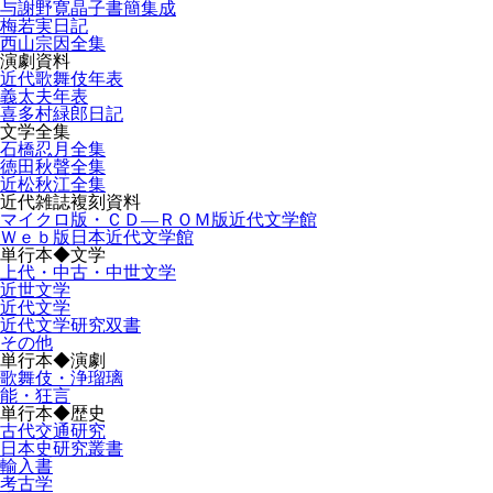
与謝野寛晶子書簡集成
梅若実日記
西山宗因全集
演劇資料
近代歌舞伎年表
義太夫年表
喜多村緑郎日記
文学全集
石橋忍月全集
徳田秋聲全集
近松秋江全集
近代雑誌複刻資料
マイクロ版・ＣＤ―ＲＯＭ版近代文学館
Ｗｅｂ版日本近代文学館
単行本◆文学
上代・中古・中世文学
近世文学
近代文学
近代文学研究双書
その他
単行本◆演劇
歌舞伎・浄瑠璃
能・狂言
単行本◆歴史
古代交通研究
日本史研究叢書
輸入書
考古学