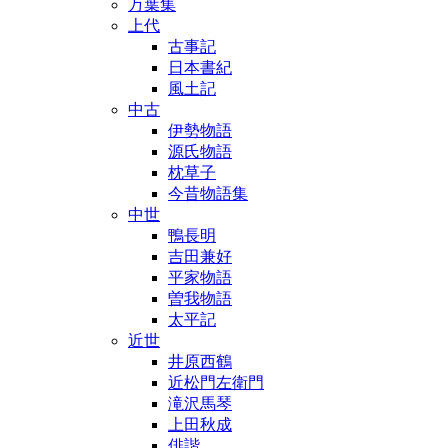
万葉集
上代
古事記
日本書紀
風土記
中古
伊勢物語
源氏物語
枕草子
今昔物語集
中世
鴨長明
吉田兼好
平家物語
曽我物語
太平記
近世
井原西鶴
近松門左衛門
滝沢馬琴
上田秋成
俳諧