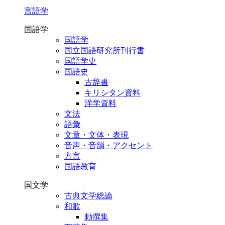
言語学
国語学
国語学
国立国語研究所刊行書
国語学史
国語史
古辞書
キリシタン資料
洋学資料
文法
語彙
文章・文体・表現
音声・音韻・アクセント
方言
国語教育
国文学
古典文学総論
和歌
勅撰集