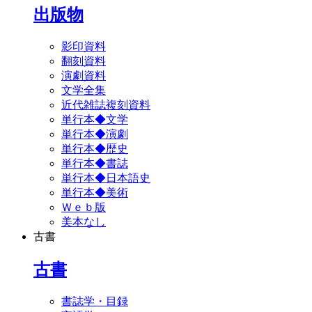
出版物
影印資料
翻刻資料
演劇資料
文学全集
近代雑誌複刻資料
単行本◆文学
単行本◆演劇
単行本◆歴史
単行本◆書誌
単行本◆日本語史
単行本◆美術
Ｗｅｂ版
美本なし
古書
古書
書誌学・目録