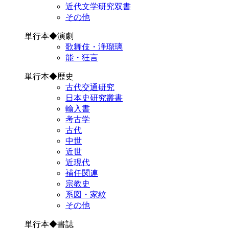
近代文学研究双書
その他
単行本◆演劇
歌舞伎・浄瑠璃
能・狂言
単行本◆歴史
古代交通研究
日本史研究叢書
輸入書
考古学
古代
中世
近世
近現代
補任関連
宗教史
系図・家紋
その他
単行本◆書誌