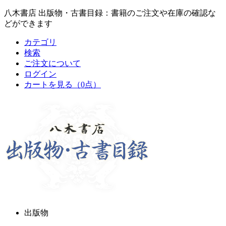
八木書店 出版物・古書目録：書籍のご注文や在庫の確認な
どができます
カテゴリ
検索
ご注文について
ログイン
カートを見る
（0点）
出版物