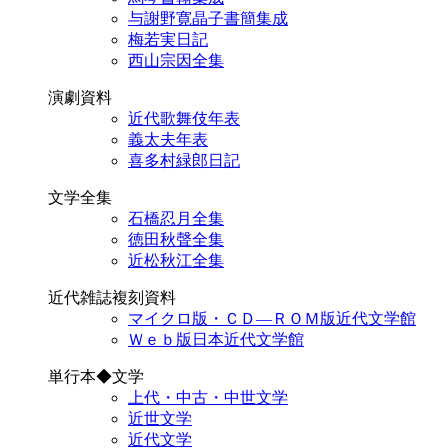
与謝野寛晶子書簡集成
梅若実日記
西山宗因全集
演劇資料
近代歌舞伎年表
義太夫年表
喜多村緑郎日記
文学全集
石橋忍月全集
徳田秋聲全集
近松秋江全集
近代雑誌複刻資料
マイクロ版・ＣＤ―ＲＯＭ版近代文学館
Ｗｅｂ版日本近代文学館
単行本◆文学
上代・中古・中世文学
近世文学
近代文学