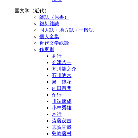
国文学（近代）
雑誌（原書）
複刻雑誌
同人誌・地方誌・一般誌
個人全集
近代文学総論
作家別
あ行
会津八一
芥川龍之介
石川啄木
泉 鏡花
内田百閒
か行
川端康成
小林秀雄
さ行
斎藤茂吉
志賀直哉
島崎藤村