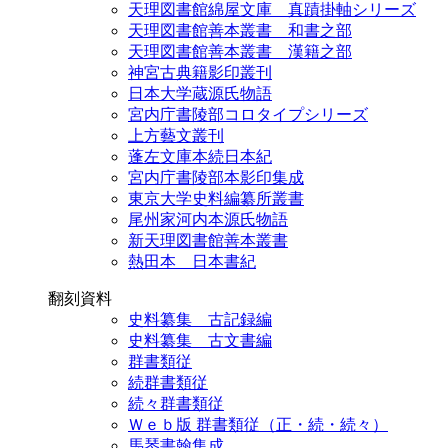
天理図書館綿屋文庫 真蹟掛軸シリーズ
天理図書館善本叢書 和書之部
天理図書館善本叢書 漢籍之部
神宮古典籍影印叢刊
日本大学蔵源氏物語
宮内庁書陵部コロタイプシリーズ
上方藝文叢刊
蓬左文庫本続日本紀
宮内庁書陵部本影印集成
東京大学史料編纂所叢書
尾州家河内本源氏物語
新天理図書館善本叢書
熱田本 日本書紀
翻刻資料
史料纂集 古記録編
史料纂集 古文書編
群書類従
続群書類従
続々群書類従
Ｗｅｂ版 群書類従（正・続・続々）
馬琴書翰集成