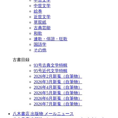
中古文学
中世文学
絵巻
近世文学
草双紙
古典芸能
和歌
連歌・俳諧・狂歌
国語学
その他
古書目録
93号古典文学特輯
95号近代文学特輯
2026年2月新蒐（自筆物）
2026年3月新蒐（自筆物）
2026年4月新蒐（自筆物）
2026年5月新蒐（自筆物）
2026年6月新蒐（自筆物）
2026年7月新蒐（自筆物）
八木書店 出版物 メールニュース