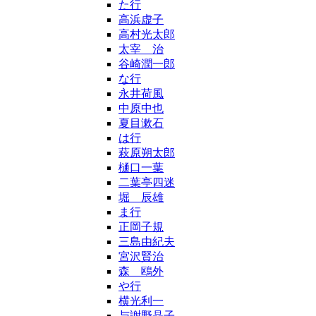
た行
高浜虚子
高村光太郎
太宰 治
谷崎潤一郎
な行
永井荷風
中原中也
夏目漱石
は行
萩原朔太郎
樋口一葉
二葉亭四迷
堀 辰雄
ま行
正岡子規
三島由紀夫
宮沢賢治
森 鴎外
や行
横光利一
与謝野晶子