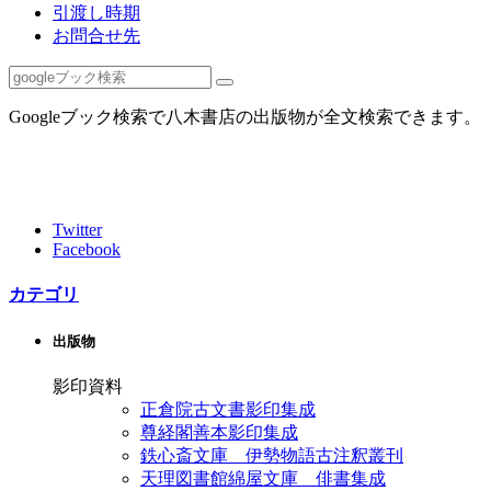
引渡し時期
お問合せ先
Googleブック検索で八木書店の出版物が全文検索できます。
Twitter
Facebook
カテゴリ
出版物
影印資料
正倉院古文書影印集成
尊経閣善本影印集成
鉄心斎文庫 伊勢物語古注釈叢刊
天理図書館綿屋文庫 俳書集成