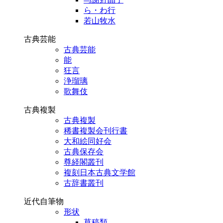
ら・わ行
若山牧水
古典芸能
古典芸能
能
狂言
浄瑠璃
歌舞伎
古典複製
古典複製
稀書複製会刊行書
大和絵同好会
古典保存会
尊経閣叢刊
複刻日本古典文学館
古辞書叢刊
近代自筆物
形状
草稿類