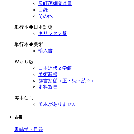
反町茂雄関連書
目録
その他
単行本◆日本語史
キリシタン版
単行本◆美術
輸入書
Ｗｅｂ版
日本近代文学館
美術新報
群書類従（正・続・続々）
史料纂集
美本なし
美本がありません
古書
書誌学・目録