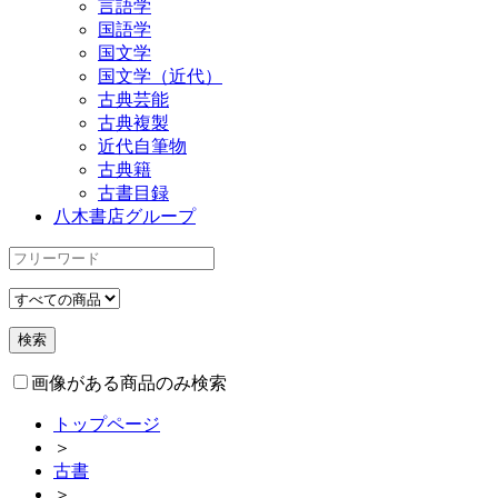
言語学
国語学
国文学
国文学（近代）
古典芸能
古典複製
近代自筆物
古典籍
古書目録
八木書店グループ
画像がある商品のみ検索
トップページ
＞
古書
＞