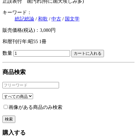
正誤表付 函汚れ(特に函天埃しみ多)
キーワード：
総記総論
/
和歌
/
中古
/
国文学
販売価格(税込)：3,080円
和暦刊行年:昭55
1冊
数量
商品検索
画像がある商品のみ検索
購入する