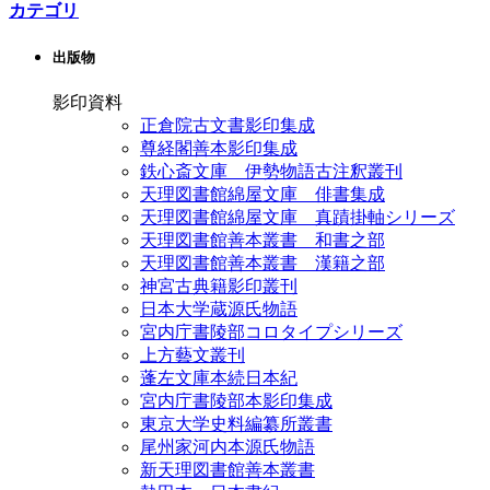
カテゴリ
出版物
影印資料
正倉院古文書影印集成
尊経閣善本影印集成
鉄心斎文庫 伊勢物語古注釈叢刊
天理図書館綿屋文庫 俳書集成
天理図書館綿屋文庫 真蹟掛軸シリーズ
天理図書館善本叢書 和書之部
天理図書館善本叢書 漢籍之部
神宮古典籍影印叢刊
日本大学蔵源氏物語
宮内庁書陵部コロタイプシリーズ
上方藝文叢刊
蓬左文庫本続日本紀
宮内庁書陵部本影印集成
東京大学史料編纂所叢書
尾州家河内本源氏物語
新天理図書館善本叢書