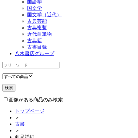
国語学
国文学
国文学（近代）
古典芸能
古典複製
近代自筆物
古典籍
古書目録
八木書店グループ
画像がある商品のみ検索
トップページ
＞
古書
＞
商品詳細