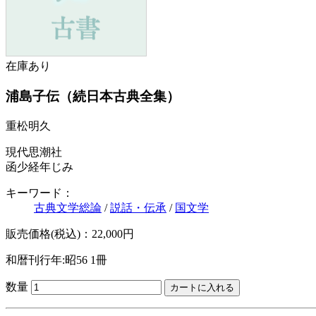
在庫あり
浦島子伝（続日本古典全集）
重松明久
現代思潮社
函少経年じみ
キーワード：
古典文学総論
/
説話・伝承
/
国文学
販売価格(税込)：22,000円
和暦刊行年:昭56
1冊
数量