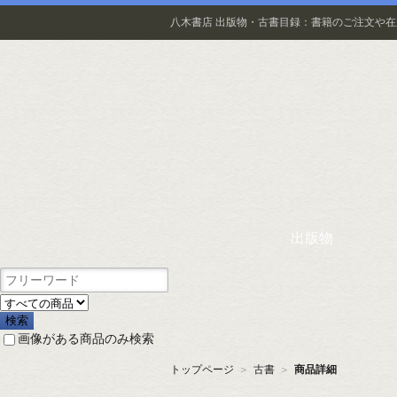
八木書店 出版物・古書目録：書籍のご注文や
出版物
画像がある商品のみ検索
トップページ
＞
古書
＞
商品詳細