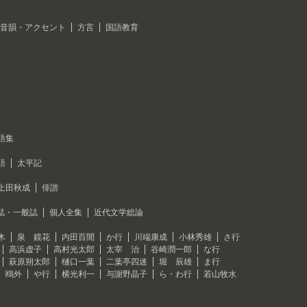
音韻・アクセント
方言
国語教育
語集
語
太平記
上田秋成
俳諧
誌・一般誌
個人全集
近代文学総論
木
泉 鏡花
内田百閒
か行
川端康成
小林秀雄
さ行
高浜虚子
高村光太郎
太宰 治
谷崎潤一郎
な行
萩原朔太郎
樋口一葉
二葉亭四迷
堀 辰雄
ま行
 鴎外
や行
横光利一
与謝野晶子
ら・わ行
若山牧水