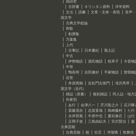
国語史
古辞書
キリシタン資料
洋学資料
文法
語彙
文章・文体・表現
音声・
国文学
古典文学総論
和歌
勅撰集
万葉集
上代
古事記
日本書紀
風土記
中古
伊勢物語
源氏物語
枕草子
今昔物
中世
鴨長明
吉田兼好
平家物語
曽我物
近世
井原西鶴
近松門左衛門
滝沢馬琴
国文学（近代）
雑誌（原書）
複刻雑誌
同人誌・地方
作家別
あ行
会津八一
芥川龍之介
石川啄
斎藤茂吉
志賀直哉
島崎藤村
た行
永井荷風
中原中也
夏目漱石
は行
正岡子規
三島由紀夫
宮沢賢治
森
古典芸能
古典芸能
能
狂言
浄瑠璃
歌舞伎