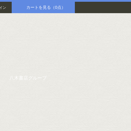
カートを見る
（0点）
イン
八木書店グループ