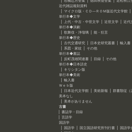
石橋忍月全集
徳田秋聲全集
近松秋江
近代雑誌複刻資料
マイクロ版・ＣＤ―ＲＯＭ版近代文学館
単行本◆文学
上代・中古・中世文学
近世文学
近代
単行本◆演劇
歌舞伎・浄瑠璃
能・狂言
単行本◆歴史
古代交通研究
日本史研究叢書
輸入書
系図・家紋
その他
単行本◆書誌
反町茂雄関連書
目録
その他
単行本◆日本語史
キリシタン版
単行本◆美術
輸入書
Ｗｅｂ版
日本近代文学館
美術新報
群書類従（
美本なし
美本がありません
古書
書誌学・目録
言語学
国語学
国語学
国立国語研究所刊行書
国語学