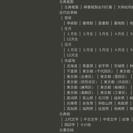
古典複製
古典複製
稀書複製会刊行書
大和絵同
近代自筆物
形状
草稿類
書簡類
葉書類
書画類
生月
１月生
２月生
３月生
４月生
12月生
没月
１月没
２月没
３月没
４月没
12月没
生誕地
北海道
青森県
岩手県
宮城県
千葉県
東京都（千代田区）
東京都
東京都（台東区）
東京都（墨田区）
東京都（世田谷区）
東京都（渋谷区）
東京都（練馬区）
東京都（板橋区）
東京都（葛飾区）
東京都（江東区）
新潟県
富山県
石川県
福井県
兵庫県
奈良県
和歌山県
鳥取県
高知県
福岡県
佐賀県
長崎県
古典籍
上代文学
中古文学
中世文学
絵巻
国語学
その他
古書目録