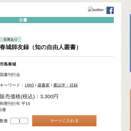
古書
在庫あり
春城師友録（知の自由人叢書）
市島春城
国書刊行会
キーワード：
1860
/
蔵書家
/
書誌学・目録
販売価格(税込)：3,300円
和暦刊行年:平16
1冊
数量