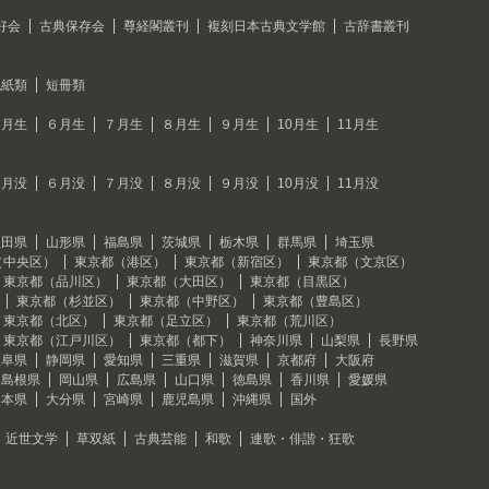
好会
古典保存会
尊経閣叢刊
複刻日本古典文学館
古辞書叢刊
色紙類
短冊類
５月生
６月生
７月生
８月生
９月生
10月生
11月生
５月没
６月没
７月没
８月没
９月没
10月没
11月没
秋田県
山形県
福島県
茨城県
栃木県
群馬県
埼玉県
（中央区）
東京都（港区）
東京都（新宿区）
東京都（文京区）
東京都（品川区）
東京都（大田区）
東京都（目黒区）
東京都（杉並区）
東京都（中野区）
東京都（豊島区）
東京都（北区）
東京都（足立区）
東京都（荒川区）
東京都（江戸川区）
東京都（都下）
神奈川県
山梨県
長野県
岐阜県
静岡県
愛知県
三重県
滋賀県
京都府
大阪府
島根県
岡山県
広島県
山口県
徳島県
香川県
愛媛県
熊本県
大分県
宮崎県
鹿児島県
沖縄県
国外
近世文学
草双紙
古典芸能
和歌
連歌・俳諧・狂歌