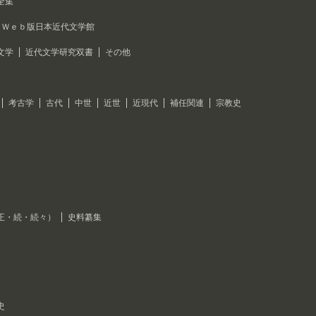
全集
Ｗｅｂ版日本近代文学館
文学
近代文学研究双書
その他
考古学
古代
中世
近世
近現代
補任関連
宗教史
正・続・続々）
史料纂集
史