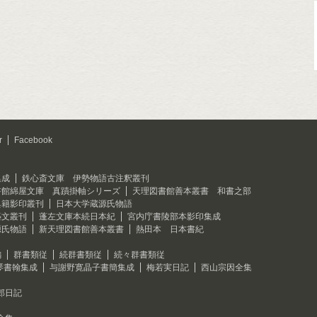
r
Facebook
集成
鉄心斎文庫 伊勢物語古注釈叢刊
書館綿屋文庫 真蹟掛軸シリーズ
天理図書館善本叢書 和書之部
典籍影印叢刊
日本大学蔵源氏物語
藝文叢刊
蓬左文庫本続日本紀
宮内庁書陵部本影印集成
源氏物語
新天理図書館善本叢書
熱田本 日本書紀
編
群書類従
続群書類従
続々群書類従
琴書翰集成
与謝野寛晶子書簡集成
梅若実日記
西山宗因全集
郎日記