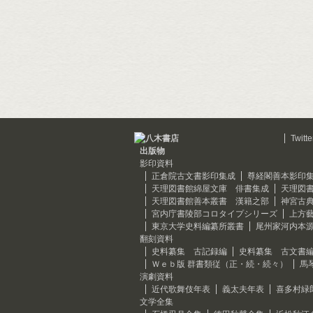
Twitte
出版物
影印資料
正倉院古文書影印集成
尊経閣善本影印
天理図書館綿屋文庫 俳書集成
天理図
天理図書館善本叢書 漢籍之部
神宮古
宮内庁書陵部コロタイプシリーズ
上方
東京大学史料編纂所叢書
尾州家河内本
翻刻資料
史料纂集 古記録編
史料纂集 古文書
Ｗｅｂ版 群書類従（正・続・続々）
馬
演劇資料
近代歌舞伎年表
義太夫年表
喜多村緑
文学全集