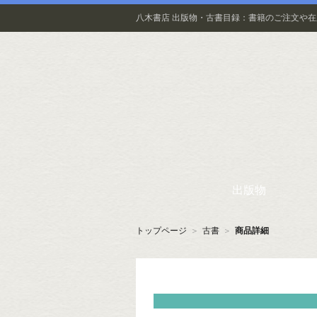
八木書店 出版物・古書目録：書籍のご注文や
出版物
トップページ
＞
古書
＞
商品詳細