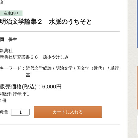
論
在庫あり
明治文学論集２ 水脈のうちそと
岡 保生
新典社
新典社研究叢書２８ 函少やけしみ
キーワード：
近代文学総論
/
明治文学
/
国文学（近代）
/
単行
本
販売価格(税込)：6,000円
和暦刊行年:平1
1冊
数量