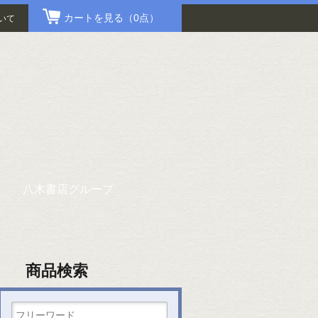
カートを見る
（0点）
いて
八木書店グループ
商品検索