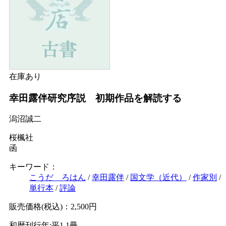
Ｗｅｂ版
美本なし
在庫あり
幸田露伴研究序説 初期作品を解読する
潟沼誠二
桜楓社
函
キーワード：
こうだ ろはん
/
幸田露伴
/
国文学（近代）
/
作家別
/
単行本
/
評論
販売価格(税込)：2,500円
和暦刊行年:平1
1冊