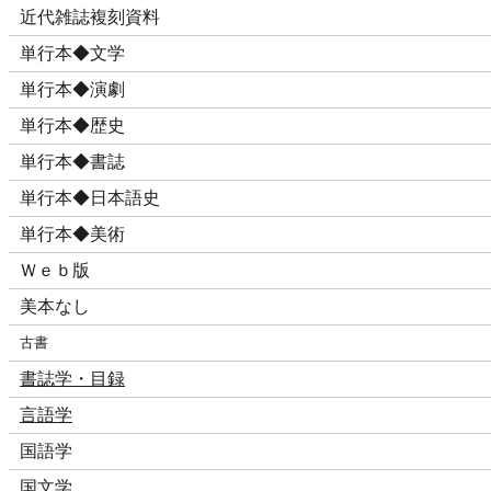
近代雑誌複刻資料
単行本◆文学
単行本◆演劇
単行本◆歴史
単行本◆書誌
単行本◆日本語史
単行本◆美術
Ｗｅｂ版
美本なし
古書
書誌学・目録
言語学
国語学
国文学