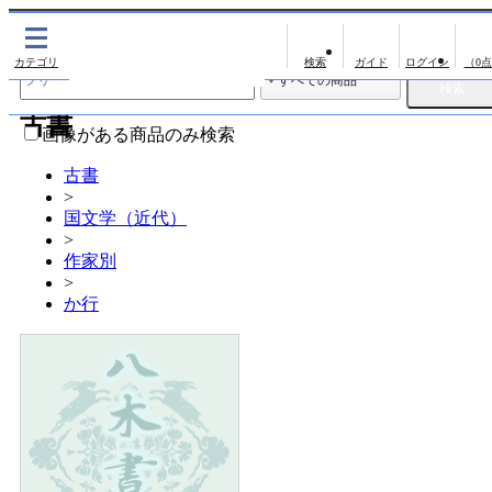
出版物
古書
（0
出版物
古書
影印資料
画像がある商品のみ検索
翻刻資料
古書
>
演劇資料
国文学（近代）
文学全集
>
作家別
近代雑誌複刻資料
>
か行
単行本◆文学
単行本◆演劇
単行本◆歴史
単行本◆書誌
単行本◆日本語史
単行本◆美術