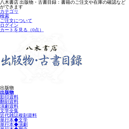
八木書店 出版物・古書目録：書籍のご注文や在庫の確認など
ができます
カテゴリ
検索
ご注文について
ログイン
カートを見る
（0点）
出版物
出版物
影印資料
翻刻資料
演劇資料
文学全集
近代雑誌複刻資料
単行本◆文学
単行本◆演劇