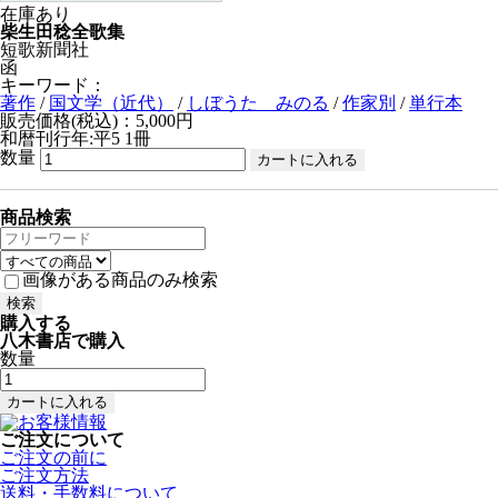
在庫あり
柴生田稔全歌集
短歌新聞社
函
キーワード：
著作
/
国文学（近代）
/
しぼうた みのる
/
作家別
/
単行本
販売価格(税込)：5,000円
和暦刊行年:平5
1冊
数量
商品検索
画像がある商品のみ検索
購入する
八木書店で購入
数量
ご注文について
ご注文の前に
ご注文方法
送料・手数料について