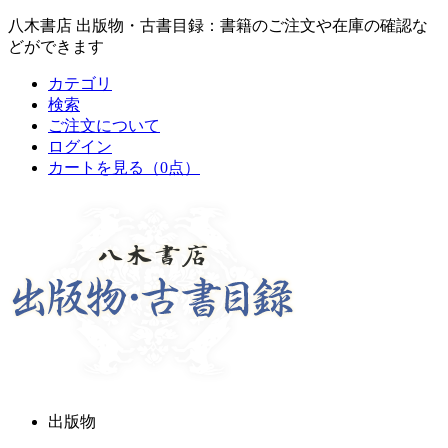
八木書店 出版物・古書目録：書籍のご注文や在庫の確認な
どができます
カテゴリ
検索
ご注文について
ログイン
カートを見る
（0点）
出版物