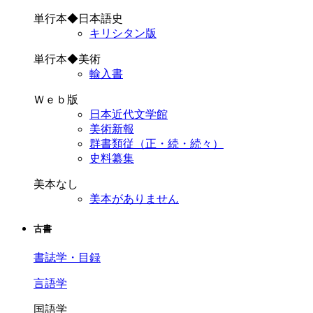
単行本◆日本語史
キリシタン版
単行本◆美術
輸入書
Ｗｅｂ版
日本近代文学館
美術新報
群書類従（正・続・続々）
史料纂集
美本なし
美本がありません
古書
書誌学・目録
言語学
国語学