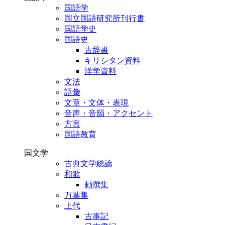
国語学
国立国語研究所刊行書
国語学史
国語史
古辞書
キリシタン資料
洋学資料
文法
語彙
文章・文体・表現
音声・音韻・アクセント
方言
国語教育
国文学
古典文学総論
和歌
勅撰集
万葉集
上代
古事記