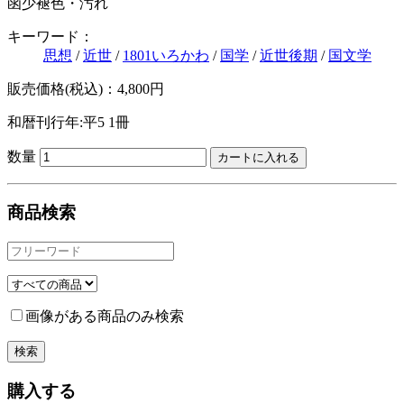
函少褪色・汚れ
キーワード：
思想
/
近世
/
1801いろかわ
/
国学
/
近世後期
/
国文学
販売価格(税込)：4,800円
和暦刊行年:平5
1冊
数量
商品検索
画像がある商品のみ検索
購入する