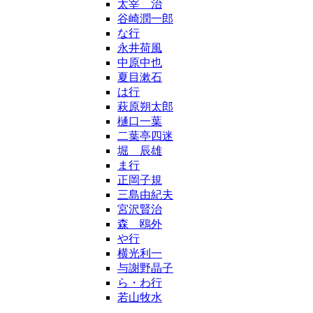
太宰 治
谷崎潤一郎
な行
永井荷風
中原中也
夏目漱石
は行
萩原朔太郎
樋口一葉
二葉亭四迷
堀 辰雄
ま行
正岡子規
三島由紀夫
宮沢賢治
森 鴎外
や行
横光利一
与謝野晶子
ら・わ行
若山牧水