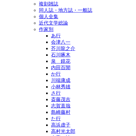
複刻雑誌
同人誌・地方誌・一般誌
個人全集
近代文学総論
作家別
あ行
会津八一
芥川龍之介
石川啄木
泉 鏡花
内田百閒
か行
川端康成
小林秀雄
さ行
斎藤茂吉
志賀直哉
島崎藤村
た行
高浜虚子
高村光太郎