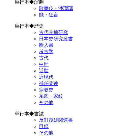
単行本◆演劇
歌舞伎・浄瑠璃
能・狂言
単行本◆歴史
古代交通研究
日本史研究叢書
輸入書
考古学
古代
中世
近世
近現代
補任関連
宗教史
系図・家紋
その他
単行本◆書誌
反町茂雄関連書
目録
その他