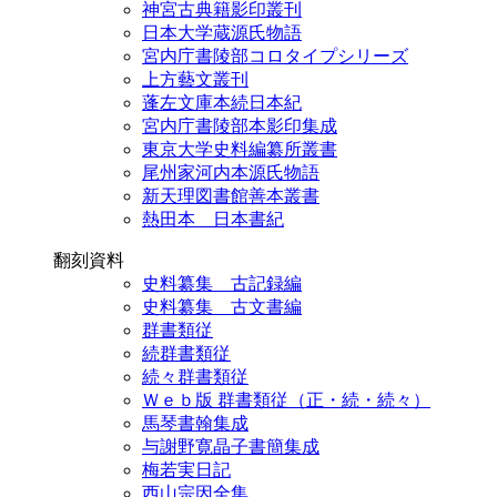
神宮古典籍影印叢刊
日本大学蔵源氏物語
宮内庁書陵部コロタイプシリーズ
上方藝文叢刊
蓬左文庫本続日本紀
宮内庁書陵部本影印集成
東京大学史料編纂所叢書
尾州家河内本源氏物語
新天理図書館善本叢書
熱田本 日本書紀
翻刻資料
史料纂集 古記録編
史料纂集 古文書編
群書類従
続群書類従
続々群書類従
Ｗｅｂ版 群書類従（正・続・続々）
馬琴書翰集成
与謝野寛晶子書簡集成
梅若実日記
西山宗因全集