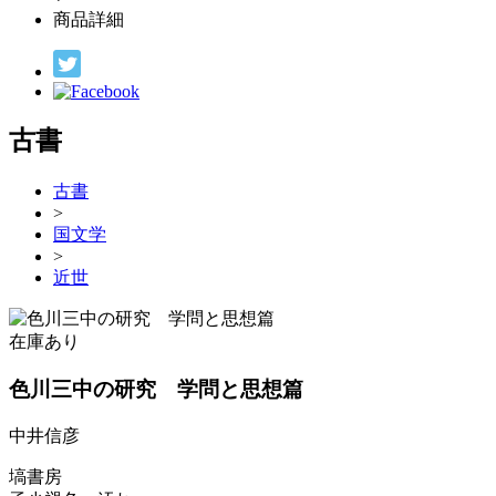
商品詳細
古書
古書
>
国文学
>
近世
在庫あり
色川三中の研究 学問と思想篇
中井信彦
塙書房