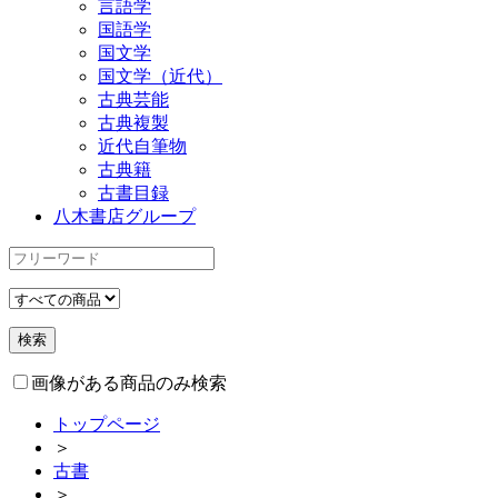
言語学
国語学
国文学
国文学（近代）
古典芸能
古典複製
近代自筆物
古典籍
古書目録
八木書店グループ
画像がある商品のみ検索
トップページ
＞
古書
＞