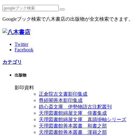
Googleブック検索で八木書店の出版物が全文検索できます。
Twitter
Facebook
カテゴリ
出版物
影印資料
正倉院古文書影印集成
尊経閣善本影印集成
鉄心斎文庫 伊勢物語古注釈叢刊
天理図書館綿屋文庫 俳書集成
天理図書館綿屋文庫 真蹟掛軸シリーズ
天理図書館善本叢書 和書之部
天理図書館善本叢書 漢籍之部