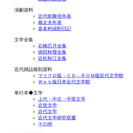
演劇資料
近代歌舞伎年表
義太夫年表
喜多村緑郎日記
文学全集
石橋忍月全集
徳田秋聲全集
近松秋江全集
近代雑誌複刻資料
マイクロ版・ＣＤ―ＲＯＭ版近代文学館
Ｗｅｂ版日本近代文学館
単行本◆文学
上代・中古・中世文学
近世文学
近代文学
近代文学研究双書
その他