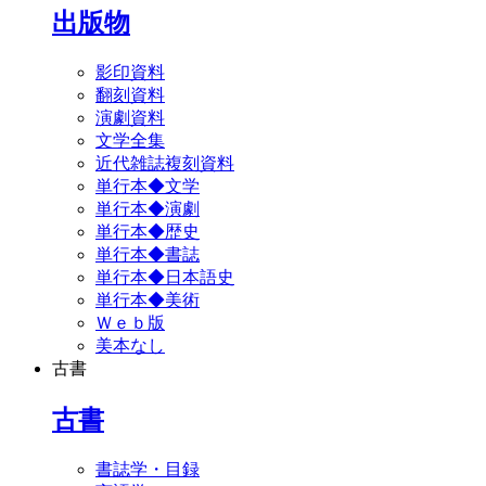
出版物
影印資料
翻刻資料
演劇資料
文学全集
近代雑誌複刻資料
単行本◆文学
単行本◆演劇
単行本◆歴史
単行本◆書誌
単行本◆日本語史
単行本◆美術
Ｗｅｂ版
美本なし
古書
古書
書誌学・目録