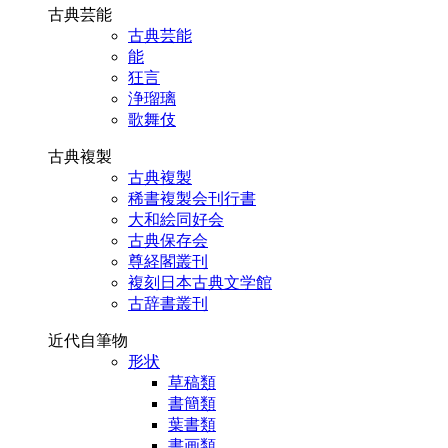
古典芸能
古典芸能
能
狂言
浄瑠璃
歌舞伎
古典複製
古典複製
稀書複製会刊行書
大和絵同好会
古典保存会
尊経閣叢刊
複刻日本古典文学館
古辞書叢刊
近代自筆物
形状
草稿類
書簡類
葉書類
書画類