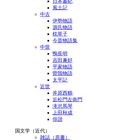
日本書紀
風土記
中古
伊勢物語
源氏物語
枕草子
今昔物語集
中世
鴨長明
吉田兼好
平家物語
曽我物語
太平記
近世
井原西鶴
近松門左衛門
滝沢馬琴
上田秋成
俳諧
国文学（近代）
雑誌（原書）