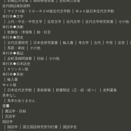
石橋忍月全集
徳田秋聲全集
近松秋江全集
近代雑誌複刻資料
マイクロ版・ＣＤ―ＲＯＭ版近代文学館
Ｗｅｂ版日本近代文学館
単行本◆文学
上代・中古・中世文学
近世文学
近代文学
近代文学研究双書
その他
単行本◆演劇
歌舞伎・浄瑠璃
能・狂言
単行本◆歴史
古代交通研究
日本史研究叢書
輸入書
考古学
古代
中世
近世
系図・家紋
その他
単行本◆書誌
反町茂雄関連書
目録
その他
単行本◆日本語史
キリシタン版
単行本◆美術
輸入書
Ｗｅｂ版
日本近代文学館
美術新報
群書類従（正・続・続々）
史料纂集
美本なし
美本がありません
古書
書誌学・目録
言語学
国語学
国語学
国立国語研究所刊行書
国語学史