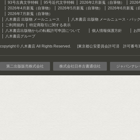
93号古典文学特輯
95号近代文学特輯
2026年2月新蒐（自筆物）
202
2026年4月新蒐（自筆物）
2026年5月新蒐（自筆物）
2026年6月新蒐（
2026年7月新蒐（自筆物）
八木書店 出版物 メールニュース
八木書店 出版物 メールニュース・バッ
ご利用規約
特定商取引に関する表示
八木書店出版物からの転載許可申請について
個人情報保護方針
お
八木書店グループ
copyright © 八木書店 All Rights Reserved.
[東京都公安委員会許可済 許可番号301
第二出版販売株式会社
株式会社日本古書通信社
ジャパンナレ