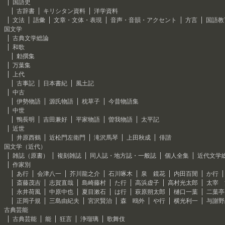
国語史
古辞書
キリシタン資料
洋学資料
文法
語彙
文章・文体・表現
音声・音韻・アクセント
方言
国語教
国文学
古典文学総論
和歌
勅撰集
万葉集
上代
古事記
日本書紀
風土記
中古
伊勢物語
源氏物語
枕草子
今昔物語集
中世
鴨長明
吉田兼好
平家物語
曽我物語
太平記
近世
井原西鶴
近松門左衛門
滝沢馬琴
上田秋成
俳諧
国文学（近代）
雑誌（原書）
複刻雑誌
同人誌・地方誌・一般誌
個人全集
近代文学
作家別
あ行
会津八一
芥川龍之介
石川啄木
泉 鏡花
内田百閒
か行
斎藤茂吉
志賀直哉
島崎藤村
た行
高浜虚子
高村光太郎
太宰 
永井荷風
中原中也
夏目漱石
は行
萩原朔太郎
樋口一葉
二葉亭
正岡子規
三島由紀夫
宮沢賢治
森 鴎外
や行
横光利一
与謝野
古典芸能
古典芸能
能
狂言
浄瑠璃
歌舞伎