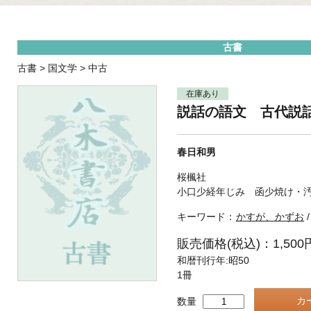
古書
古書
>
国文学
>
中古
在庫あり
説話の語文 古代説
春日和男
桜楓社
小口少経年じみ 函少焼け・
キーワード：
かすが、かずお
販売価格(税込)：1,500
和暦刊行年:昭50
1冊
数量