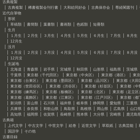
古典複製
古典複製
稀書複製会刊行書
大和絵同好会
古典保存会
尊経閣叢刊
近代自筆物
形状
草稿類
書簡類
葉書類
書画類
色紙類
短冊類
生月
１月生
２月生
３月生
４月生
５月生
６月生
７月生
８月生
12月生
没月
１月没
２月没
３月没
４月没
５月没
６月没
７月没
８月没
12月没
生誕地
北海道
青森県
岩手県
宮城県
秋田県
山形県
福島県
茨城県
千葉県
東京都（千代田区）
東京都（中央区）
東京都（港区）
東
東京都（台東区）
東京都（墨田区）
東京都（品川区）
東京都（大田
東京都（世田谷区）
東京都（渋谷区）
東京都（杉並区）
東京都（中
東京都（練馬区）
東京都（板橋区）
東京都（北区）
東京都（足立区
東京都（葛飾区）
東京都（江東区）
東京都（江戸川区）
東京都（都
新潟県
富山県
石川県
福井県
岐阜県
静岡県
愛知県
三重県
兵庫県
奈良県
和歌山県
鳥取県
島根県
岡山県
広島県
山口
高知県
福岡県
佐賀県
長崎県
熊本県
大分県
宮崎県
鹿児島
古典籍
上代文学
中古文学
中世文学
絵巻
近世文学
草双紙
古典芸能
国語学
その他
古書目録