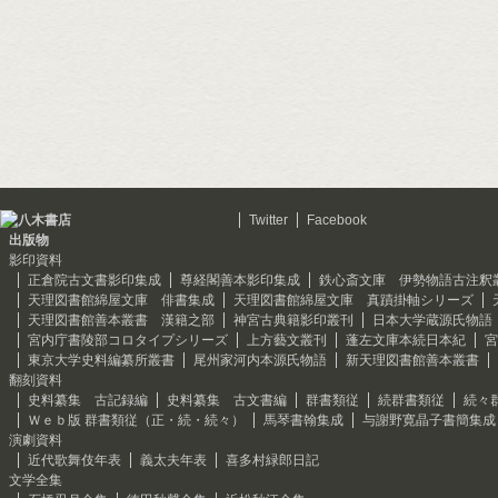
Twitter
Facebook
出版物
影印資料
正倉院古文書影印集成
尊経閣善本影印集成
鉄心斎文庫 伊勢物語古注釈
天理図書館綿屋文庫 俳書集成
天理図書館綿屋文庫 真蹟掛軸シリーズ
天理図書館善本叢書 漢籍之部
神宮古典籍影印叢刊
日本大学蔵源氏物語
宮内庁書陵部コロタイプシリーズ
上方藝文叢刊
蓬左文庫本続日本紀
宮
東京大学史料編纂所叢書
尾州家河内本源氏物語
新天理図書館善本叢書
翻刻資料
史料纂集 古記録編
史料纂集 古文書編
群書類従
続群書類従
続々
Ｗｅｂ版 群書類従（正・続・続々）
馬琴書翰集成
与謝野寛晶子書簡集成
演劇資料
近代歌舞伎年表
義太夫年表
喜多村緑郎日記
文学全集