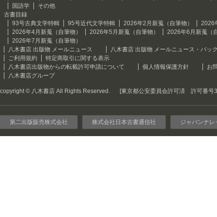
国語学
その他
古書目録
93号古典文学特輯
95号近代文学特輯
2026年2月新蒐（自筆物）
202
2026年4月新蒐（自筆物）
2026年5月新蒐（自筆物）
2026年6月新蒐（
2026年7月新蒐（自筆物）
八木書店 出版物 メールニュース
八木書店 出版物 メールニュース・バッ
ご利用規約
特定商取引に関する表示
八木書店出版物からの転載許可申請について
個人情報保護方針
お
八木書店グループ
copyright © 八木書店 All Rights Reserved.
[東京都公安委員会許可済 許可番号301
第二出版販売株式会社
株式会社日本古書通信社
ジャパンナレ