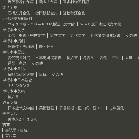
近代歌舞伎年表
義太夫年表
喜多村緑郎日記
文学全集
石橋忍月全集
徳田秋聲全集
近松秋江全集
近代雑誌複刻資料
マイクロ版・ＣＤ―ＲＯＭ版近代文学館
Ｗｅｂ版日本近代文学館
単行本◆文学
上代・中古・中世文学
近世文学
近代文学
近代文学研究双書
その他
単行本◆演劇
歌舞伎・浄瑠璃
能・狂言
単行本◆歴史
古代交通研究
日本史研究叢書
輸入書
考古学
古代
中世
近世
系図・家紋
その他
単行本◆書誌
反町茂雄関連書
目録
その他
単行本◆日本語史
キリシタン版
単行本◆美術
輸入書
Ｗｅｂ版
日本近代文学館
美術新報
群書類従（正・続・続々）
史料纂集
美本なし
美本がありません
古書
書誌学・目録
言語学