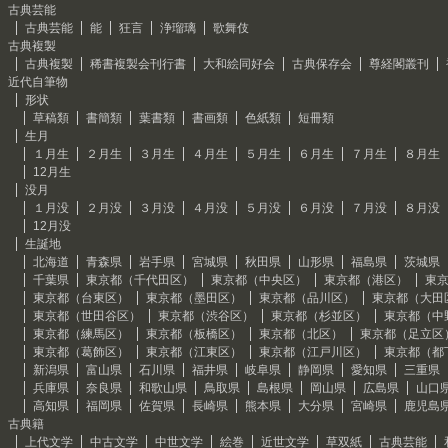
古典芸能
古典芸能
能
狂言
浄瑠璃
歌舞伎
古典複製
古典複製
稀書複製会刊行書
大和絵同好会
古典保存会
尊経閣叢刊
近代自筆物
形状
草稿類
書簡類
葉書類
書画類
色紙類
短冊類
生月
１月生
２月生
３月生
４月生
５月生
６月生
７月生
８月生
12月生
没月
１月没
２月没
３月没
４月没
５月没
６月没
７月没
８月没
12月没
生誕地
北海道
青森県
岩手県
宮城県
秋田県
山形県
福島県
茨城県
千葉県
東京都（千代田区）
東京都（中央区）
東京都（港区）
東
東京都（台東区）
東京都（墨田区）
東京都（品川区）
東京都（大田
東京都（世田谷区）
東京都（渋谷区）
東京都（杉並区）
東京都（中
東京都（練馬区）
東京都（板橋区）
東京都（北区）
東京都（足立区
東京都（葛飾区）
東京都（江東区）
東京都（江戸川区）
東京都（都
新潟県
富山県
石川県
福井県
岐阜県
静岡県
愛知県
三重県
兵庫県
奈良県
和歌山県
鳥取県
島根県
岡山県
広島県
山口
高知県
福岡県
佐賀県
長崎県
熊本県
大分県
宮崎県
鹿児島
古典籍
上代文学
中古文学
中世文学
絵巻
近世文学
草双紙
古典芸能