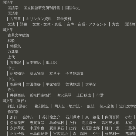
国語学
国語学
国立国語研究所刊行書
国語学史
国語史
古辞書
キリシタン資料
洋学資料
文法
語彙
文章・文体・表現
音声・音韻・アクセント
方言
国語教
国文学
古典文学総論
和歌
勅撰集
万葉集
上代
古事記
日本書紀
風土記
中古
伊勢物語
源氏物語
枕草子
今昔物語集
中世
鴨長明
吉田兼好
平家物語
曽我物語
太平記
近世
井原西鶴
近松門左衛門
滝沢馬琴
上田秋成
俳諧
国文学（近代）
雑誌（原書）
複刻雑誌
同人誌・地方誌・一般誌
個人全集
近代文学
作家別
あ行
会津八一
芥川龍之介
石川啄木
泉 鏡花
内田百閒
か行
斎藤茂吉
志賀直哉
島崎藤村
た行
高浜虚子
高村光太郎
太宰 
永井荷風
中原中也
夏目漱石
は行
萩原朔太郎
樋口一葉
二葉亭
正岡子規
三島由紀夫
宮沢賢治
森 鴎外
や行
横光利一
与謝野