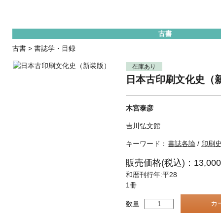
古書
古書
>
書誌学・目録
在庫あり
日本古印刷文化史（
木宮泰彦
吉川弘文館
キーワード：
書誌各論
/
印刷
販売価格(税込)：13,00
和暦刊行年:平28
1冊
数量