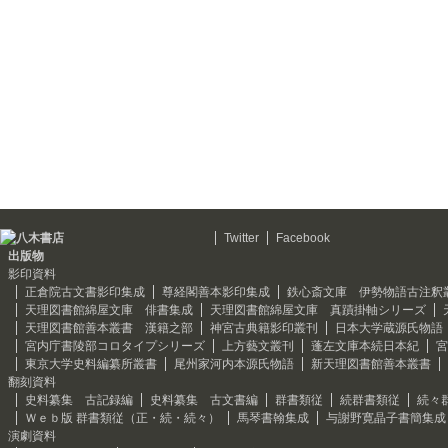
Twitter
Facebook
出版物
影印資料
正倉院古文書影印集成
尊経閣善本影印集成
鉄心斎文庫 伊勢物語古注釈
天理図書館綿屋文庫 俳書集成
天理図書館綿屋文庫 真蹟掛軸シリーズ
天理図書館善本叢書 漢籍之部
神宮古典籍影印叢刊
日本大学蔵源氏物語
宮内庁書陵部コロタイプシリーズ
上方藝文叢刊
蓬左文庫本続日本紀
宮
東京大学史料編纂所叢書
尾州家河内本源氏物語
新天理図書館善本叢書
翻刻資料
史料纂集 古記録編
史料纂集 古文書編
群書類従
続群書類従
続々
Ｗｅｂ版 群書類従（正・続・続々）
馬琴書翰集成
与謝野寛晶子書簡集成
演劇資料