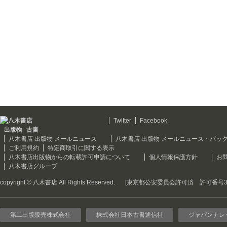
Twitter
Facebook
出版物
古書
八木書店 出版物 メールニュース
八木書店 出版物 メールニュース・バッ
ご利用規約
特定商取引に関する表示
八木書店出版物からの転載許可申請について
個人情報保護方針
お
八木書店グループ
copyright © 八木書店 All Rights Reserved.
[東京都公安委員会許可済 許可番号301
第二出版販売株式会社
株式会社日本古書通信社
ジャパンナレ