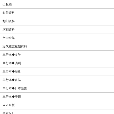
出版物
影印資料
翻刻資料
演劇資料
文学全集
近代雑誌複刻資料
単行本◆文学
単行本◆演劇
単行本◆歴史
単行本◆書誌
単行本◆日本語史
単行本◆美術
Ｗｅｂ版
美本なし