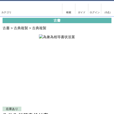
出版物
古書
画像がある商品のみ検索
（0点）
古書
出版物
古書
古書
>
古典複製
>
古典複製
影印資料
書誌学・目録
翻刻資料
言語学
演劇資料
国語学
文学全集
国文学
近代雑誌複刻資料
国文学（近代）
単行本◆文学
古典芸能
単行本◆演劇
古典複製
単行本◆歴史
近代自筆物
単行本◆書誌
古典籍
在庫あり