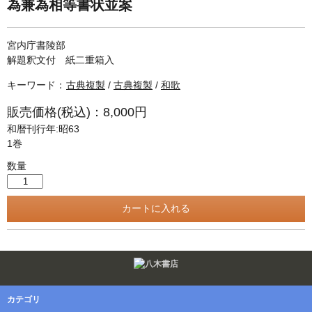
単行本◆日本語史
古書目録
為兼為相等書状並案
単行本◆美術
宮内庁書陵部
Ｗｅｂ版
解題釈文付 紙二重箱入
美本なし
キーワード：
古典複製
/
古典複製
/
和歌
販売価格(税込)：8,000円
和暦刊行年:昭63
1巻
数量
Twitter
F
カテゴリ