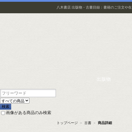
八木書店 出版物・古書目録：書籍のご注文や
出版物
画像がある商品のみ検索
トップページ
＞
古書
＞
商品詳細