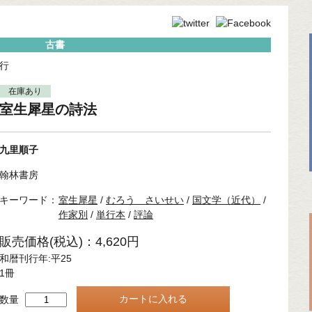
古書
行
在庫あり
室生犀星の詩法
九里順子
翰林書房
キーワード：
室生犀星
/
むろう さいせい
/
国文学（近代）
/
作家別
/
単行本
/
評論
販売価格(税込)：4,620円
和暦刊行年:平25
1冊
数量