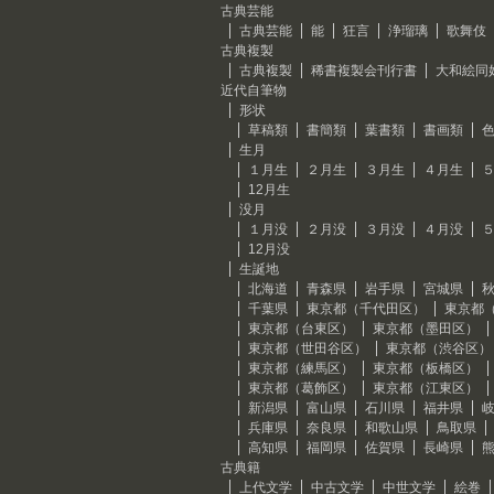
古典芸能
古典芸能
能
狂言
浄瑠璃
歌舞伎
古典複製
古典複製
稀書複製会刊行書
大和絵同
近代自筆物
形状
草稿類
書簡類
葉書類
書画類
生月
１月生
２月生
３月生
４月生
12月生
没月
１月没
２月没
３月没
４月没
12月没
生誕地
北海道
青森県
岩手県
宮城県
千葉県
東京都（千代田区）
東京都
東京都（台東区）
東京都（墨田区）
東京都（世田谷区）
東京都（渋谷区）
東京都（練馬区）
東京都（板橋区）
東京都（葛飾区）
東京都（江東区）
新潟県
富山県
石川県
福井県
兵庫県
奈良県
和歌山県
鳥取県
高知県
福岡県
佐賀県
長崎県
古典籍
上代文学
中古文学
中世文学
絵巻