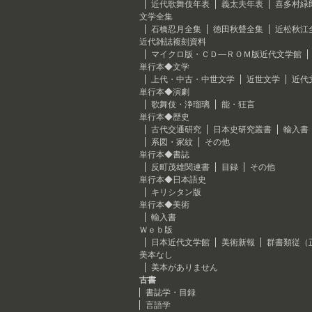
近代歌舞伎年表
義太夫年表
喜多村緑
文学全集
石橋忍月全集
徳田秋聲全集
近松秋江
近代雑誌複刻資料
マイクロ版・ＣＤ―ＲＯＭ版近代文学館
単行本◆文学
上代・中古・中世文学
近世文学
近代
単行本◆演劇
歌舞伎・浄瑠璃
能・狂言
単行本◆歴史
古代交通研究
日本史研究叢書
輸入書
系図・家紋
その他
単行本◆書誌
反町茂雄関連書
目録
その他
単行本◆日本語史
キリシタン版
単行本◆美術
輸入書
Ｗｅｂ版
日本近代文学館
美術新報
群書類従（
美本なし
美本がありません
古書
書誌学・目録
言語学