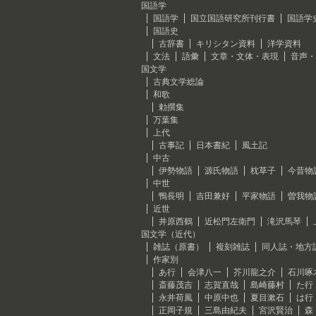
国語学
国語学
国立国語研究所刊行書
国語学
国語史
古辞書
キリシタン資料
洋学資料
文法
語彙
文章・文体・表現
音声・
国文学
古典文学総論
和歌
勅撰集
万葉集
上代
古事記
日本書紀
風土記
中古
伊勢物語
源氏物語
枕草子
今昔物
中世
鴨長明
吉田兼好
平家物語
曽我物
近世
井原西鶴
近松門左衛門
滝沢馬琴
国文学（近代）
雑誌（原書）
複刻雑誌
同人誌・地方
作家別
あ行
会津八一
芥川龍之介
石川啄
斎藤茂吉
志賀直哉
島崎藤村
た行
永井荷風
中原中也
夏目漱石
は行
正岡子規
三島由紀夫
宮沢賢治
森