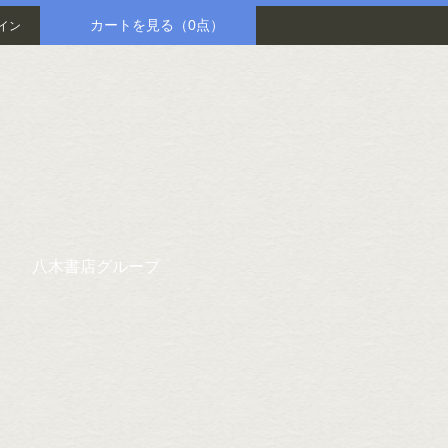
カートを見る
（0点）
イン
八木書店グループ