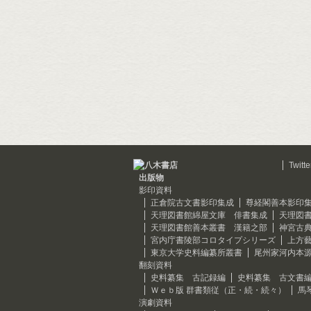
Twitte
出版物
影印資料
正倉院古文書影印集成
尊経閣善本影印
天理図書館綿屋文庫 俳書集成
天理図
天理図書館善本叢書 漢籍之部
神宮古
宮内庁書陵部コロタイプシリーズ
上方
東京大学史料編纂所叢書
尾州家河内本
翻刻資料
史料纂集 古記録編
史料纂集 古文書
Ｗｅｂ版 群書類従（正・続・続々）
馬
演劇資料