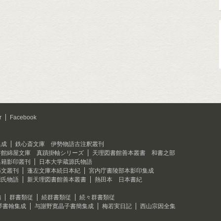
r
Facebook
集成
鉄心斎文庫 伊勢物語古注釈叢刊
書館綿屋文庫 真蹟掛軸シリーズ
天理図書館善本叢書 和書之部
典籍影印叢刊
日本大学蔵源氏物語
藝文叢刊
蓬左文庫本続日本紀
宮内庁書陵部本影印集成
源氏物語
新天理図書館善本叢書
熱田本 日本書紀
編
群書類従
続群書類従
続々群書類従
琴書翰集成
与謝野寛晶子書簡集成
梅若実日記
西山宗因全集