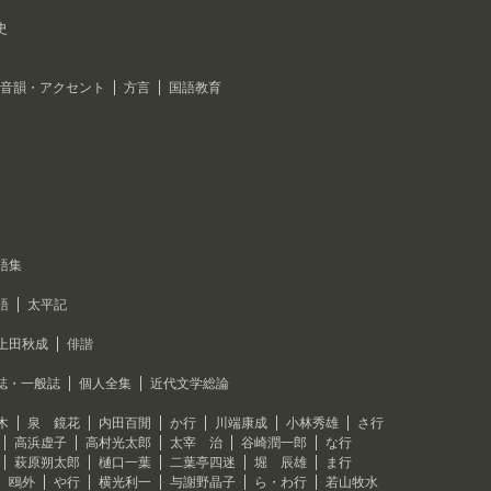
史
音韻・アクセント
方言
国語教育
語集
語
太平記
上田秋成
俳諧
誌・一般誌
個人全集
近代文学総論
木
泉 鏡花
内田百閒
か行
川端康成
小林秀雄
さ行
高浜虚子
高村光太郎
太宰 治
谷崎潤一郎
な行
萩原朔太郎
樋口一葉
二葉亭四迷
堀 辰雄
ま行
 鴎外
や行
横光利一
与謝野晶子
ら・わ行
若山牧水