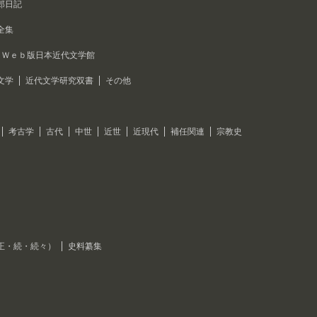
郎日記
全集
Ｗｅｂ版日本近代文学館
文学
近代文学研究双書
その他
考古学
古代
中世
近世
近現代
補任関連
宗教史
正・続・続々）
史料纂集