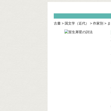
古書
>
国文学（近代）
>
作家別
>
ま