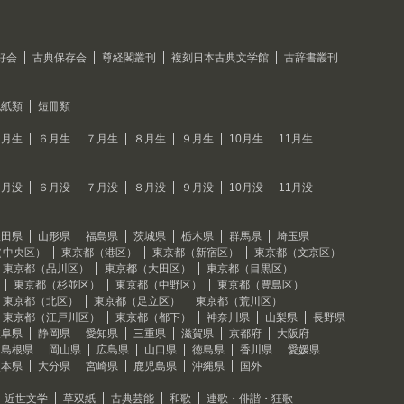
好会
古典保存会
尊経閣叢刊
複刻日本古典文学館
古辞書叢刊
色紙類
短冊類
５月生
６月生
７月生
８月生
９月生
10月生
11月生
５月没
６月没
７月没
８月没
９月没
10月没
11月没
秋田県
山形県
福島県
茨城県
栃木県
群馬県
埼玉県
（中央区）
東京都（港区）
東京都（新宿区）
東京都（文京区）
東京都（品川区）
東京都（大田区）
東京都（目黒区）
東京都（杉並区）
東京都（中野区）
東京都（豊島区）
東京都（北区）
東京都（足立区）
東京都（荒川区）
東京都（江戸川区）
東京都（都下）
神奈川県
山梨県
長野県
岐阜県
静岡県
愛知県
三重県
滋賀県
京都府
大阪府
島根県
岡山県
広島県
山口県
徳島県
香川県
愛媛県
熊本県
大分県
宮崎県
鹿児島県
沖縄県
国外
近世文学
草双紙
古典芸能
和歌
連歌・俳諧・狂歌