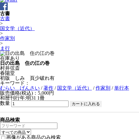
古書
古書
>
国文学（近代）
>
作家別
>
ま行
在庫あり
日の出島 住の江の巻
村井弦斎
春陽堂
初版 しみ 頁少破れ有
キーワード：
むらい げんさい
/
著作
/
国文学（近代）
/
作家別
/
単行本
販売価格(税込)：5,000円
和暦刊行年:明31
1冊
数量
商品検索
画像がある商品のみ検索