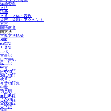
洋学資料
文法
語彙
文章・文体・表現
音声・音韻・アクセント
方言
国語教育
国文学
古典文学総論
和歌
勅撰集
万葉集
上代
古事記
日本書紀
風土記
中古
伊勢物語
源氏物語
枕草子
今昔物語集
中世
鴨長明
吉田兼好
平家物語
曽我物語
太平記
近世