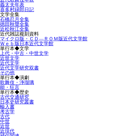
義太夫年表
喜多村緑郎日記
文学全集
石橋忍月全集
徳田秋聲全集
近松秋江全集
近代雑誌複刻資料
マイクロ版・ＣＤ―ＲＯＭ版近代文学館
Ｗｅｂ版日本近代文学館
単行本◆文学
上代・中古・中世文学
近世文学
近代文学
近代文学研究双書
その他
単行本◆演劇
歌舞伎・浄瑠璃
能・狂言
単行本◆歴史
古代交通研究
日本史研究叢書
輸入書
考古学
古代
中世
近世
近現代
補任関連