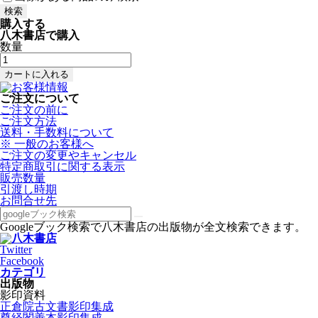
購入する
八木書店で購入
数量
ご注文について
ご注文の前に
ご注文方法
送料・手数料について
※ 一般のお客様へ
ご注文の変更やキャンセル
特定商取引に関する表示
販売数量
引渡し時期
お問合せ先
Googleブック検索で八木書店の出版物が全文検索できます。
Twitter
Facebook
カテゴリ
出版物
影印資料
正倉院古文書影印集成
尊経閣善本影印集成