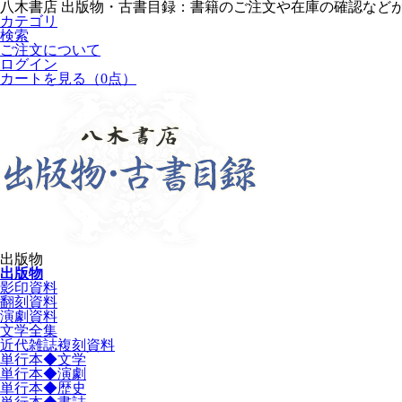
八木書店 出版物・古書目録：書籍のご注文や在庫の確認など
カテゴリ
検索
ご注文について
ログイン
カートを見る
（0点）
出版物
出版物
影印資料
翻刻資料
演劇資料
文学全集
近代雑誌複刻資料
単行本◆文学
単行本◆演劇
単行本◆歴史