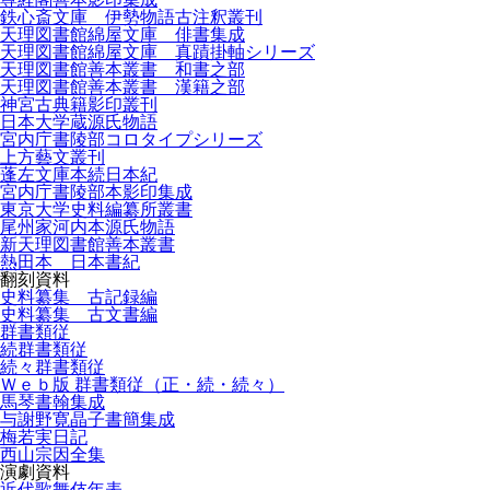
鉄心斎文庫 伊勢物語古注釈叢刊
天理図書館綿屋文庫 俳書集成
天理図書館綿屋文庫 真蹟掛軸シリーズ
天理図書館善本叢書 和書之部
天理図書館善本叢書 漢籍之部
神宮古典籍影印叢刊
日本大学蔵源氏物語
宮内庁書陵部コロタイプシリーズ
上方藝文叢刊
蓬左文庫本続日本紀
宮内庁書陵部本影印集成
東京大学史料編纂所叢書
尾州家河内本源氏物語
新天理図書館善本叢書
熱田本 日本書紀
翻刻資料
史料纂集 古記録編
史料纂集 古文書編
群書類従
続群書類従
続々群書類従
Ｗｅｂ版 群書類従（正・続・続々）
馬琴書翰集成
与謝野寛晶子書簡集成
梅若実日記
西山宗因全集
演劇資料
近代歌舞伎年表