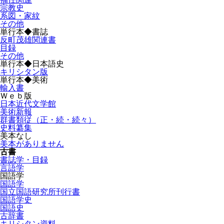
宗教史
系図・家紋
その他
単行本◆書誌
反町茂雄関連書
目録
その他
単行本◆日本語史
キリシタン版
単行本◆美術
輸入書
Ｗｅｂ版
日本近代文学館
美術新報
群書類従（正・続・続々）
史料纂集
美本なし
美本がありません
古書
書誌学・目録
言語学
国語学
国語学
国立国語研究所刊行書
国語学史
国語史
古辞書
キリシタン資料