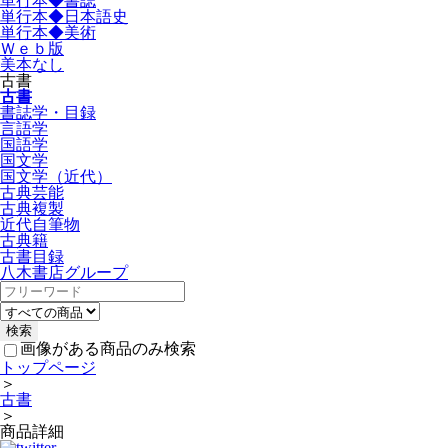
単行本◆書誌
単行本◆日本語史
単行本◆美術
Ｗｅｂ版
美本なし
古書
古書
書誌学・目録
言語学
国語学
国文学
国文学（近代）
古典芸能
古典複製
近代自筆物
古典籍
古書目録
八木書店グループ
画像がある商品のみ検索
トップページ
＞
古書
＞
商品詳細