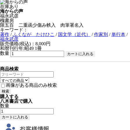
在庫あり
海からの声
福永武彦
槐書房
限五百 二重函少傷み帙入 肉筆署名入
キーワード：
著作
/
ふくなが たけひこ
/
国文学（近代）
/
作家別
/
単行本
/
福永武彦
販売価格(税込)：8,000円
和暦刊行年:昭49
1冊
数量
商品検索
画像がある商品のみ検索
購入する
八木書店で購入
数量