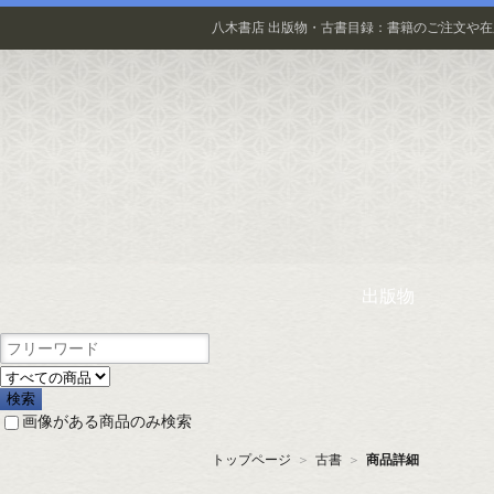
八木書店 出版物・古書目録：書籍のご注文や
出版物
画像がある商品のみ検索
トップページ
＞
古書
＞
商品詳細