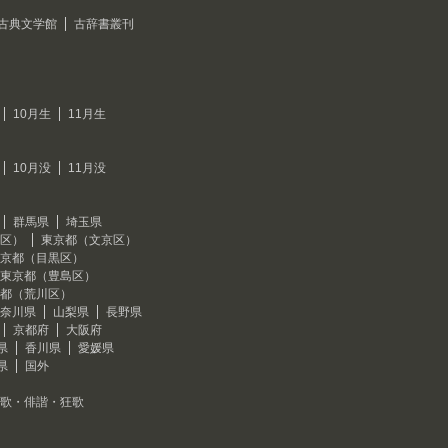
古典文学館
古辞書叢刊
10月生
11月生
10月没
11月没
群馬県
埼玉県
区）
東京都（文京区）
京都（目黒区）
東京都（豊島区）
都（荒川区）
奈川県
山梨県
長野県
京都府
大阪府
県
香川県
愛媛県
県
国外
歌・俳諧・狂歌