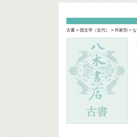
古書
>
国文学（近代）
>
作家別
>
な