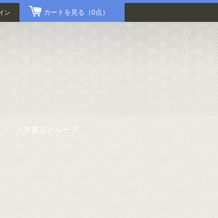
カートを見る
（0点）
イン
八木書店グループ