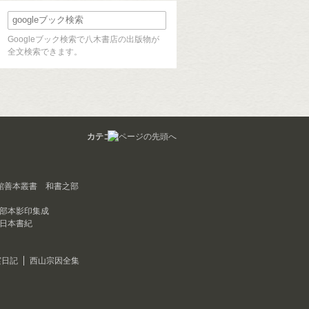
Googleブック検索で八木書店の出版物が
全文検索できます。
カテゴリ
館善本叢書 和書之部
部本影印集成
日本書紀
実日記
西山宗因全集