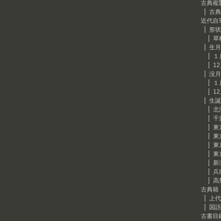
古典複
古典
近代自
形状
草
生月
１
1
没月
１
1
生誕
北
千
東
東
東
東
新
兵
高
古典籍
上代
国語
古書目