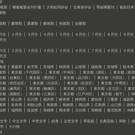
製
複製
稀書複製会刊行書
大和絵同好会
古典保存会
尊経閣叢刊
複刻日本
筆物
稿類
書簡類
葉書類
書画類
色紙類
短冊類
月生
２月生
３月生
４月生
５月生
６月生
７月生
８月生
９月生
2月生
月没
２月没
３月没
４月没
５月没
６月没
７月没
８月没
９月没
2月没
地
海道
青森県
岩手県
宮城県
秋田県
山形県
福島県
茨城県
栃木県
葉県
東京都（千代田区）
東京都（中央区）
東京都（港区）
東京都（新宿
京都（台東区）
東京都（墨田区）
東京都（品川区）
東京都（大田区）
東
京都（世田谷区）
東京都（渋谷区）
東京都（杉並区）
東京都（中野区）
京都（練馬区）
東京都（板橋区）
東京都（北区）
東京都（足立区）
東京
京都（葛飾区）
東京都（江東区）
東京都（江戸川区）
東京都（都下）
神
潟県
富山県
石川県
福井県
岐阜県
静岡県
愛知県
三重県
滋賀県
庫県
奈良県
和歌山県
鳥取県
島根県
岡山県
広島県
山口県
徳島
知県
福岡県
佐賀県
長崎県
熊本県
大分県
宮崎県
鹿児島県
沖縄
文学
中古文学
中世文学
絵巻
近世文学
草双紙
古典芸能
和歌
連
学
その他
録