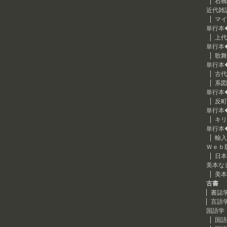
石橋
近代雑
マイ
単行本
上代
単行本
歌舞
単行本
古代
系図
単行本
反町
単行本
キリ
単行本
輸入
Ｗｅｂ
日本
美本な
美本
古書
書誌
言語
国語学
国語