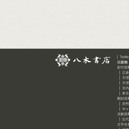
Twitte
出版物
影印資
正倉
天理
天理
宮内
東京
翻刻資
史料
Ｗｅ
演劇資
近代
文学全