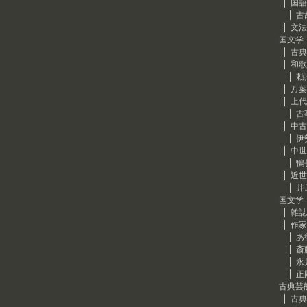
国語
古
文法
国文学
古典
和歌
勅
万葉
上代
古
中古
伊
中世
鴨
近世
井
国文学
雑誌
作家
あ
斎
永
正
古典芸
古典