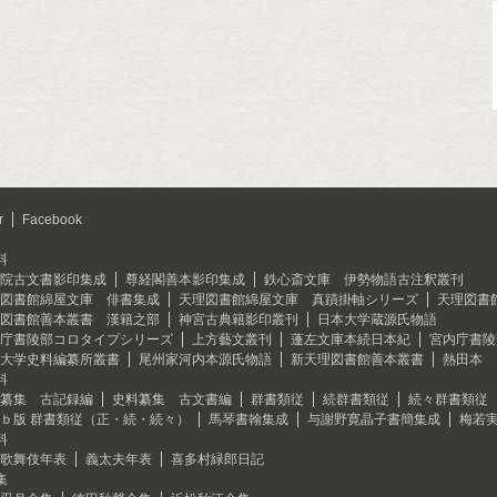
r
Facebook
料
院古文書影印集成
尊経閣善本影印集成
鉄心斎文庫 伊勢物語古注釈叢刊
図書館綿屋文庫 俳書集成
天理図書館綿屋文庫 真蹟掛軸シリーズ
天理図書
図書館善本叢書 漢籍之部
神宮古典籍影印叢刊
日本大学蔵源氏物語
庁書陵部コロタイプシリーズ
上方藝文叢刊
蓬左文庫本続日本紀
宮内庁書陵
大学史料編纂所叢書
尾州家河内本源氏物語
新天理図書館善本叢書
熱田本 
料
纂集 古記録編
史料纂集 古文書編
群書類従
続群書類従
続々群書類従
ｂ版 群書類従（正・続・続々）
馬琴書翰集成
与謝野寛晶子書簡集成
梅若
料
歌舞伎年表
義太夫年表
喜多村緑郎日記
集