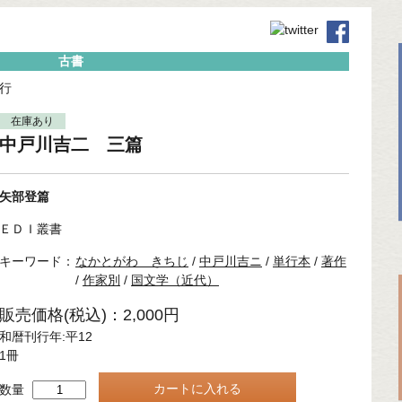
古書
行
在庫あり
中戸川吉二 三篇
矢部登篇
ＥＤＩ叢書
キーワード：
なかとがわ きちじ
/
中戸川吉ニ
/
単行本
/
著作
/
作家別
/
国文学（近代）
販売価格(税込)：2,000円
和暦刊行年:平12
1冊
数量