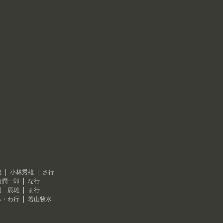
成
小林秀雄
さ行
崎潤一郎
な行
堀 辰雄
ま行
ら・わ行
若山牧水