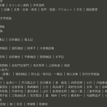
史
辞書
キリシタン資料
洋学資料
語彙
文章・文体・表現
音声・音韻・アクセント
方言
国語教育
文学総論
撰集
集
事記
日本書紀
風土記
勢物語
源氏物語
枕草子
今昔物語集
長明
吉田兼好
平家物語
曽我物語
太平記
原西鶴
近松門左衛門
滝沢馬琴
上田秋成
俳諧
（近代）
（原書）
複刻雑誌
同人誌・地方誌・一般誌
個人全集
近代文学総論
別
行
会津八一
芥川龍之介
石川啄木
泉 鏡花
内田百閒
か行
川端康
藤茂吉
志賀直哉
島崎藤村
た行
高浜虚子
高村光太郎
太宰 治
谷
井荷風
中原中也
夏目漱石
は行
萩原朔太郎
樋口一葉
二葉亭四迷
岡子規
三島由紀夫
宮沢賢治
森 鴎外
や行
横光利一
与謝野晶子
能
芸能
能
狂言
浄瑠璃
歌舞伎