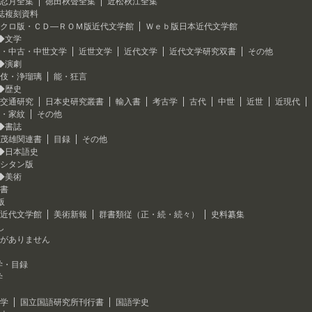
忍月全集
徳田秋聲全集
近松秋江全集
誌複刻資料
クロ版・ＣＤ―ＲＯＭ版近代文学館
Ｗｅｂ版日本近代文学館
◆文学
・中古・中世文学
近世文学
近代文学
近代文学研究双書
その他
◆演劇
伎・浄瑠璃
能・狂言
◆歴史
交通研究
日本史研究叢書
輸入書
考古学
古代
中世
近世
近現代
・家紋
その他
◆書誌
茂雄関連書
目録
その他
◆日本語史
シタン版
◆美術
書
版
近代文学館
美術新報
群書類従（正・続・続々）
史料纂集
し
がありません
学・目録
学
学
国立国語研究所刊行書
国語学史