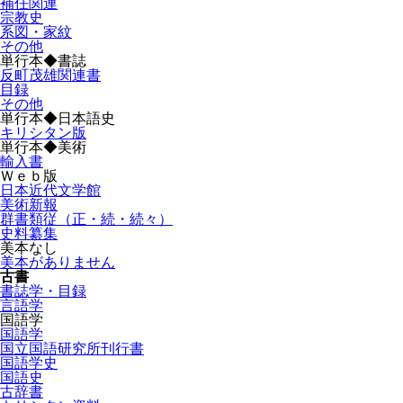
補任関連
宗教史
系図・家紋
その他
単行本◆書誌
反町茂雄関連書
目録
その他
単行本◆日本語史
キリシタン版
単行本◆美術
輸入書
Ｗｅｂ版
日本近代文学館
美術新報
群書類従（正・続・続々）
史料纂集
美本なし
美本がありません
古書
書誌学・目録
言語学
国語学
国語学
国立国語研究所刊行書
国語学史
国語史
古辞書