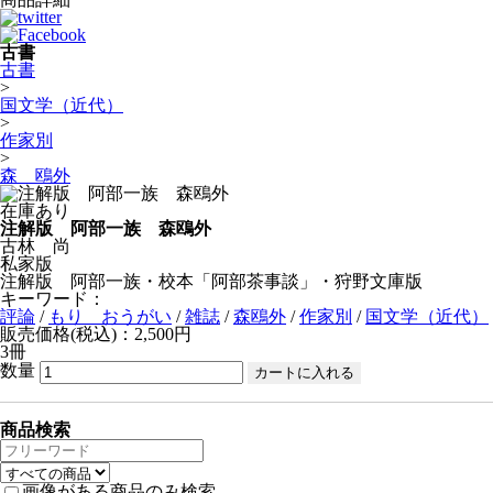
古書
古書
>
国文学（近代）
>
作家別
>
森 鴎外
在庫あり
注解版 阿部一族 森鴎外
古林 尚
私家版
注解版 阿部一族・校本「阿部茶事談」・狩野文庫版
キーワード：
評論
/
もり おうがい
/
雑誌
/
森鴎外
/
作家別
/
国文学（近代）
販売価格(税込)：2,500円
3冊
数量
商品検索
画像がある商品のみ検索