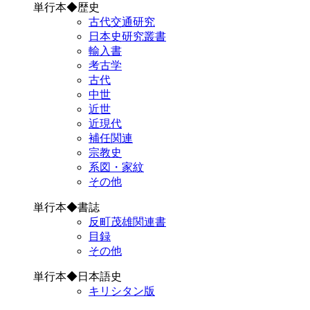
単行本◆歴史
古代交通研究
日本史研究叢書
輸入書
考古学
古代
中世
近世
近現代
補任関連
宗教史
系図・家紋
その他
単行本◆書誌
反町茂雄関連書
目録
その他
単行本◆日本語史
キリシタン版