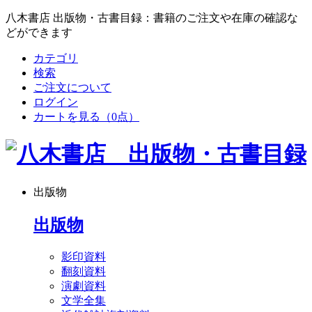
八木書店 出版物・古書目録：書籍のご注文や在庫の確認な
どができます
カテゴリ
検索
ご注文について
ログイン
カートを見る
（0点）
出版物
出版物
影印資料
翻刻資料
演劇資料
文学全集