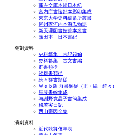
蓬左文庫本続日本紀
宮内庁書陵部本影印集成
東京大学史料編纂所叢書
尾州家河内本源氏物語
新天理図書館善本叢書
熱田本 日本書紀
翻刻資料
史料纂集 古記録編
史料纂集 古文書編
群書類従
続群書類従
続々群書類従
Ｗｅｂ版 群書類従（正・続・続々）
馬琴書翰集成
与謝野寛晶子書簡集成
梅若実日記
西山宗因全集
演劇資料
近代歌舞伎年表