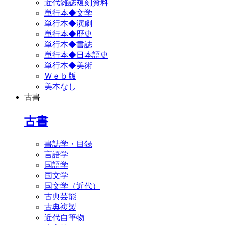
近代雑誌複刻資料
単行本◆文学
単行本◆演劇
単行本◆歴史
単行本◆書誌
単行本◆日本語史
単行本◆美術
Ｗｅｂ版
美本なし
古書
古書
書誌学・目録
言語学
国語学
国文学
国文学（近代）
古典芸能
古典複製
近代自筆物