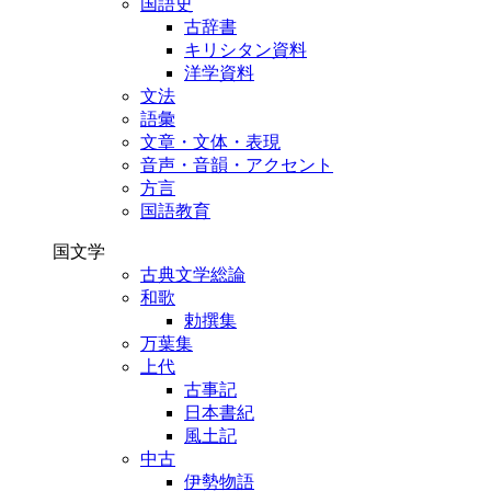
国語史
古辞書
キリシタン資料
洋学資料
文法
語彙
文章・文体・表現
音声・音韻・アクセント
方言
国語教育
国文学
古典文学総論
和歌
勅撰集
万葉集
上代
古事記
日本書紀
風土記
中古
伊勢物語