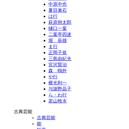
中原中也
夏目漱石
は行
萩原朔太郎
樋口一葉
二葉亭四迷
堀 辰雄
ま行
正岡子規
三島由紀夫
宮沢賢治
森 鴎外
や行
横光利一
与謝野晶子
ら・わ行
若山牧水
古典芸能
古典芸能
能