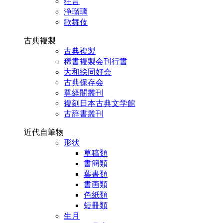
狂言
浄瑠璃
歌舞伎
古典複製
古典複製
稀書複製会刊行書
大和絵同好会
古典保存会
尊経閣叢刊
複刻日本古典文学館
古辞書叢刊
近代自筆物
形状
草稿類
書簡類
葉書類
書画類
色紙類
短冊類
生月