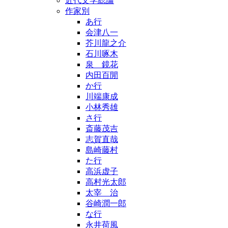
近代文学総論
作家別
あ行
会津八一
芥川龍之介
石川啄木
泉 鏡花
内田百閒
か行
川端康成
小林秀雄
さ行
斎藤茂吉
志賀直哉
島崎藤村
た行
高浜虚子
高村光太郎
太宰 治
谷崎潤一郎
な行
永井荷風