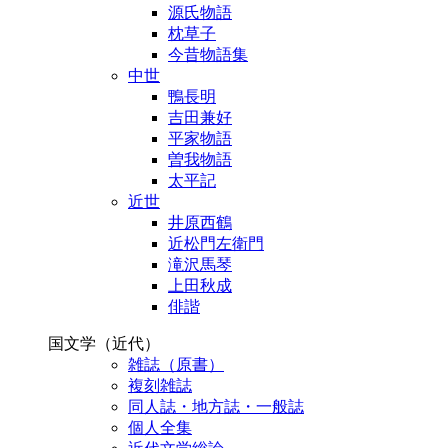
源氏物語
枕草子
今昔物語集
中世
鴨長明
吉田兼好
平家物語
曽我物語
太平記
近世
井原西鶴
近松門左衛門
滝沢馬琴
上田秋成
俳諧
国文学（近代）
雑誌（原書）
複刻雑誌
同人誌・地方誌・一般誌
個人全集