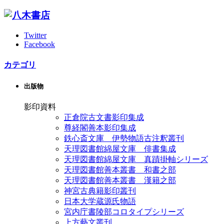
Twitter
Facebook
カテゴリ
出版物
影印資料
正倉院古文書影印集成
尊経閣善本影印集成
鉄心斎文庫 伊勢物語古注釈叢刊
天理図書館綿屋文庫 俳書集成
天理図書館綿屋文庫 真蹟掛軸シリーズ
天理図書館善本叢書 和書之部
天理図書館善本叢書 漢籍之部
神宮古典籍影印叢刊
日本大学蔵源氏物語
宮内庁書陵部コロタイプシリーズ
上方藝文叢刊