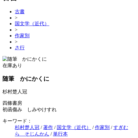
古書
>
国文学（近代）
>
作家別
>
さ行
在庫あり
随筆 かにかくに
杉村楚人冠
四條書房
初函傷み しみやけすれ
キーワード：
杉村楚人冠
/
著作
/
国文学（近代）
/
作家別
/
すぎむ
ら そじんかん
/
単行本