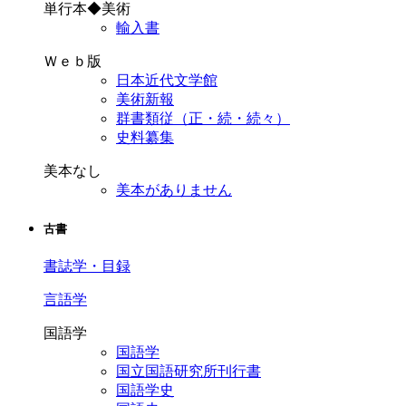
単行本◆美術
輸入書
Ｗｅｂ版
日本近代文学館
美術新報
群書類従（正・続・続々）
史料纂集
美本なし
美本がありません
古書
書誌学・目録
言語学
国語学
国語学
国立国語研究所刊行書
国語学史