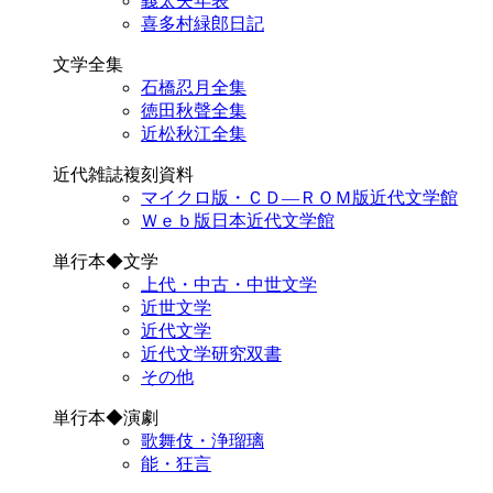
義太夫年表
喜多村緑郎日記
文学全集
石橋忍月全集
徳田秋聲全集
近松秋江全集
近代雑誌複刻資料
マイクロ版・ＣＤ―ＲＯＭ版近代文学館
Ｗｅｂ版日本近代文学館
単行本◆文学
上代・中古・中世文学
近世文学
近代文学
近代文学研究双書
その他
単行本◆演劇
歌舞伎・浄瑠璃
能・狂言