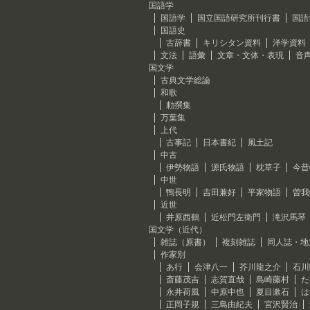
国語学
国語学
国立国語研究所刊行書
国語
国語史
古辞書
キリシタン資料
洋学資料
文法
語彙
文章・文体・表現
音
国文学
古典文学総論
和歌
勅撰集
万葉集
上代
古事記
日本書紀
風土記
中古
伊勢物語
源氏物語
枕草子
今昔
中世
鴨長明
吉田兼好
平家物語
曽我
近世
井原西鶴
近松門左衛門
滝沢馬琴
国文学（近代）
雑誌（原書）
複刻雑誌
同人誌・地
作家別
あ行
会津八一
芥川龍之介
石川
斎藤茂吉
志賀直哉
島崎藤村
た
永井荷風
中原中也
夏目漱石
は
正岡子規
三島由紀夫
宮沢賢治