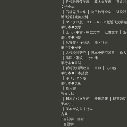
近代歌舞伎年表
義太夫年表
喜多村
文学全集
石橋忍月全集
徳田秋聲全集
近松秋
近代雑誌複刻資料
マイクロ版・ＣＤ―ＲＯＭ版近代文学館
単行本◆文学
上代・中古・中世文学
近世文学
近
単行本◆演劇
歌舞伎・浄瑠璃
能・狂言
単行本◆歴史
古代交通研究
日本史研究叢書
輸入
系図・家紋
その他
単行本◆書誌
反町茂雄関連書
目録
その他
単行本◆日本語史
キリシタン版
単行本◆美術
輸入書
Ｗｅｂ版
日本近代文学館
美術新報
群書類従
美本なし
美本がありません
古書
書誌学・目録
言語学