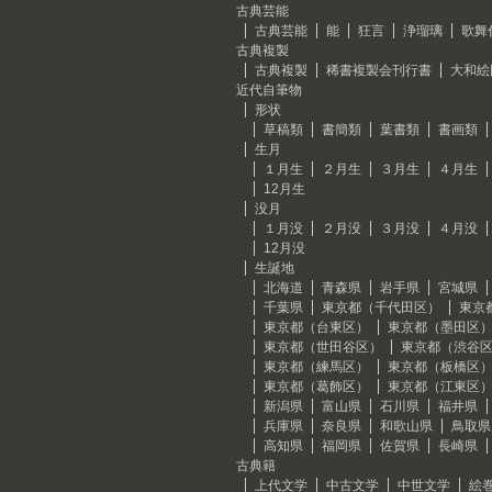
古典芸能
古典芸能
能
狂言
浄瑠璃
歌舞
古典複製
古典複製
稀書複製会刊行書
大和絵
近代自筆物
形状
草稿類
書簡類
葉書類
書画類
生月
１月生
２月生
３月生
４月生
12月生
没月
１月没
２月没
３月没
４月没
12月没
生誕地
北海道
青森県
岩手県
宮城県
千葉県
東京都（千代田区）
東京
東京都（台東区）
東京都（墨田区
東京都（世田谷区）
東京都（渋谷
東京都（練馬区）
東京都（板橋区
東京都（葛飾区）
東京都（江東区
新潟県
富山県
石川県
福井県
兵庫県
奈良県
和歌山県
鳥取県
高知県
福岡県
佐賀県
長崎県
古典籍
上代文学
中古文学
中世文学
絵