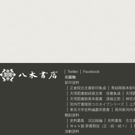
Twitter
Facebook
出版物
影印資料
正倉院古文書影印集成
尊経閣善本影
天理図書館綿屋文庫 俳書集成
天理
天理図書館善本叢書 漢籍之部
神宮
宮内庁書陵部コロタイプシリーズ
上
東京大学史料編纂所叢書
尾州家河内
翻刻資料
史料纂集 古記録編
史料纂集 古文
Ｗｅｂ版 群書類従（正・続・続々）
演劇資料