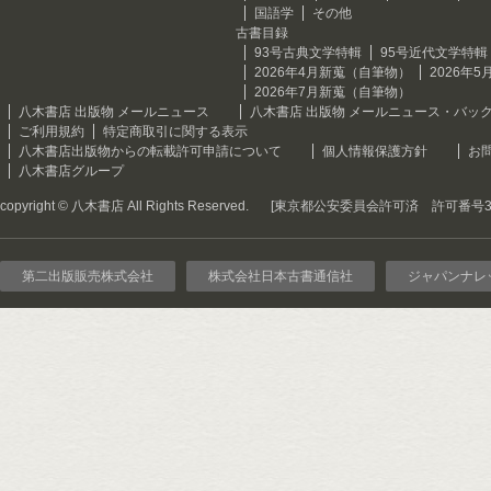
国語学
その他
古書目録
93号古典文学特輯
95号近代文学特輯
2026年4月新蒐（自筆物）
2026年
2026年7月新蒐（自筆物）
八木書店 出版物 メールニュース
八木書店 出版物 メールニュース・バッ
ご利用規約
特定商取引に関する表示
八木書店出版物からの転載許可申請について
個人情報保護方針
お
八木書店グループ
copyright © 八木書店 All Rights Reserved.
[東京都公安委員会許可済 許可番号301
第二出版販売株式会社
株式会社日本古書通信社
ジャパンナレ