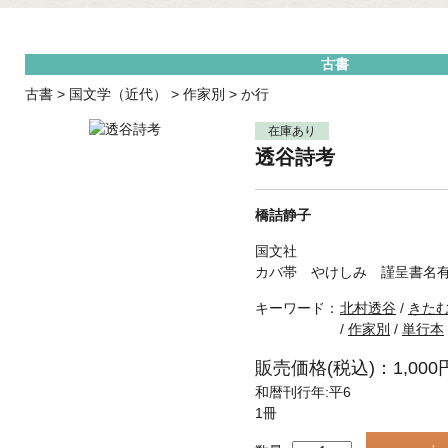
古書
古書
>
国文学（近代）
>
作家別
>
か行
在庫あり
透谷詩考
橋詰静子
国文社
カバ帯 やけしみ 謹呈書名
キーワード：
北村透谷
/
きた
/
作家別
/
単行本
販売価格(税込)：1,000
和暦刊行年:平6
1冊